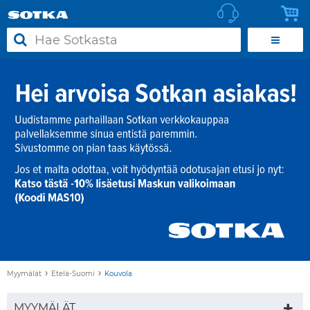
›
›
Myymälät
Etelä-Suomi
Kouvola
MYYMÄLÄT