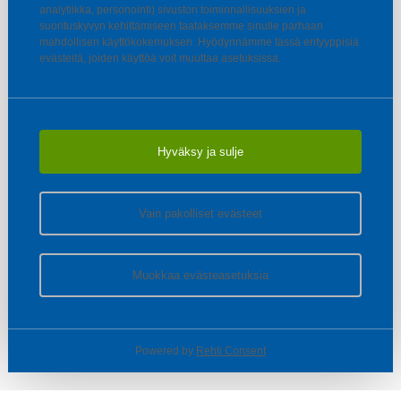
analytiikka, personointi) sivuston toiminnallisuuksien ja
suorituskyvyn kehittämiseen taataksemme sinulle parhaan
mahdollisen käyttökokemuksen. Hyödynnämme tässä erityyppisiä
evästeitä, joiden käyttöä voit muuttaa asetuksissa.
Hyväksy ja sulje
Vain pakolliset evästeet
Muokkaa evästeasetuksia
Powered by
Rehti Consent