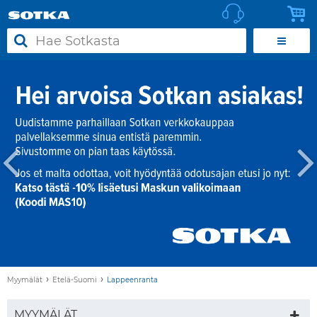
›
›
Myymälät
Etelä-Suomi
Lappeenranta
MYYMÄLÄT