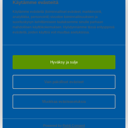
Käytämme evästeitä
Käytämme evästeitä (toiminnalliset evästeet, markkinointi,
analytiikka, personointi) sivuston toiminnallisuuksien ja
suorituskyvyn kehittämiseen taataksemme sinulle parhaan
mahdollisen käyttökokemuksen. Hyödynnämme tässä erityyppisiä
evästeitä, joiden käyttöä voit muuttaa asetuksissa.
Hyväksy ja sulje
Vain pakolliset evästeet
Muokkaa evästeasetuksia
Powered by
Rehti Consent