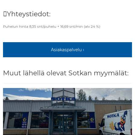
Yhteystiedot:
Puhelun hinta 8,35 snt/puhelu + 16,69 snt/min (alv 24 %)
Asiakaspalvelu ›
Muut lähellä olevat Sotkan myymälät: