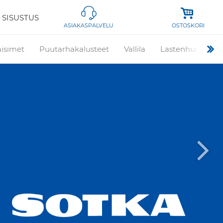
 SISUSTUS
OSTOSKORI
ASIAKASPALVELU
aisimet
Puutarhakalusteet
Vallila
Lastenhuone