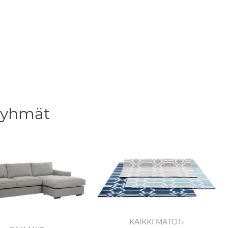
ryhmät
KAIKKI MATOT›