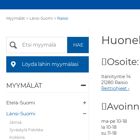
›
›
Myymälät
Länsi-Suomi
Raisio
Huonek
Osoite:
Löydä lähin myymäläsi
Itäniityntie 14
21280 Raisio
MYYMÄLÄT
Reittiohjeet ›
Etelä-Suomi
Avoinn
Länsi-Suomi
ma-pe 10-18
Jämsä
la 10-18
Jyväskylä Palokka
su 11-18
Kokkola