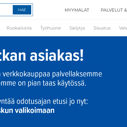
MYYMÄLÄT
PALVELUT &
Ruokailutila
Työhuone
Säilytys
Sisustus
Val