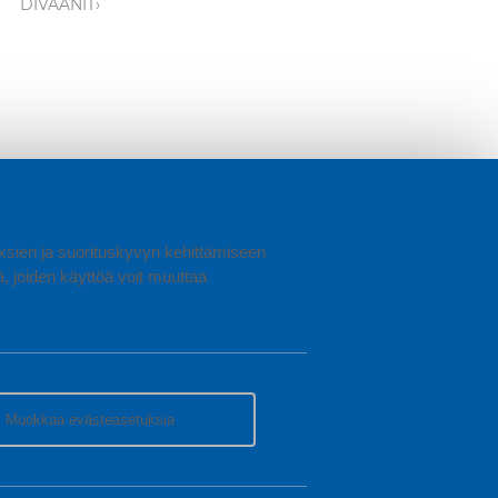
DIVAANIT›
uuksien ja suorituskyvyn kehittämiseen
joiden käyttöä voit muuttaa
Muokkaa evästeasetuksia