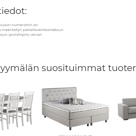
iedot:
kuisiin numeroihin on
 määritellyn paikallisverkkomaksun
ksun (pvm/mpm) verran.
yymälän suosituimmat tuote