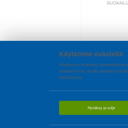
RUOKAIL
Käytämme evästeitä
Käytämme evästeitä (toiminnalliset ev
taataksemme sinulle parhaan mahdol
asetuksissa.
Hyväksy ja sulje