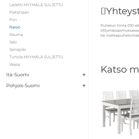
Lielahti MYYMÄLÄ SULJETTU
Yhteyst
Pietarsaari
Pori
Puhelun hinta 010-al
Raisio
liittymäsopimuksessa
Rauma
tai matkapuhelinma
Salo
Seinäjoki
Turtola MYYMÄLÄ SULJETTU
Vaasa
Katso m
Itä-Suomi
Pohjois-Suomi