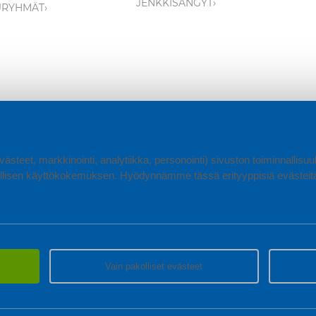
JENKKISÄNGYT›
URYHMÄT›
ästeet, markkinointi, analytiikka, personointi) sivuston toiminnallis
lisen käyttökokemuksen. Hyödynnämme tässä erityyppisiä evästeitä, 
Vain pakolliset evästeet