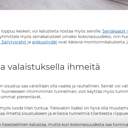
a loppuu kesken, voi kalusteita nostaa myös seinille.
Seinäkaapit j
hmittele myös seinäkalusteet omaksi kokonaisuudeksi, niin huonet
.
Säilytysrahit
ja
arkkupöydät
ovat käteviä monitoimikalusteita,
 ja valaistuksella ihmeitä
 sisustus saa väreiltään olla vaalea ja rauhallinen. Seinät voi 
at huoneeseen intiimimmän tunnelman, voit käyttää myös tummem
a tummat pienentävät.
myös luoda tilan tuntua. Yleisvalon lisäksi on hyvä olla muutama e
 saa ilmettä sisustukseen ja erilaisia tunnelmia tilanteesta riippue
 haasteellinen kalustaa, mutta kun kokonaisuudesta saa toimivan