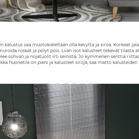
 kalustus saa muotokieleltään olla kevyttä ja siroa. Korkeat jal
roida roskat ja pölyt pois. Liian isot kalusteet tekevät tilasta 
elee sohvan ja nojatuolit irti seinistä. Jo kymmenen senttiä rii
a huonetila on pieni ja kalusteet siroja, saa matto kalusteiden a