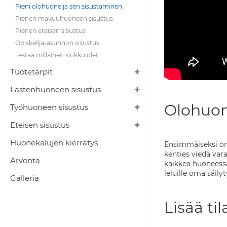
Pieni olohuone ja sen sisustaminen
Pienen makuuhuoneen sisustus
Pienen eteisen sisustus
Opiskelija-asunnon sisustus
Testaa millainen sinkku olet
Tuotetärpit
Lastenhuoneen sisustus
Olohuon
Työhuoneen sisustus
Eteisen sisustus
Huonekalujen kierrätys
Ensimmäiseksi on 
kenties viedä va
Arvonta
kaikkea huoneessa
leluille oma säil
Galleria
Lisää t