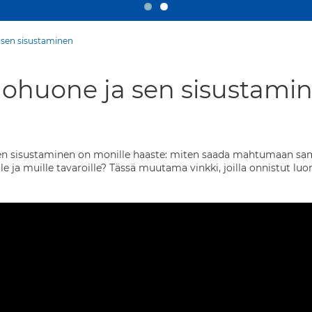
 sen sisustaminen
olohuone ja sen sisustami
 sisustaminen on monille haaste: miten saada mahtumaan samaan 
joille ja muille tavaroille? Tässä muutama vinkki, joilla onnist