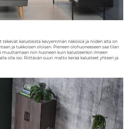
at tekevät kalusteista kevyemmän näköisiä ja niiden alta on
ahtaan ja tukkoisen oloisen. Pieneen olohuoneeseen saa tilan
ttää muuttamaan niin huoneen kuin kalusteenkin ilmeen
lla olla iso. Riittävän suuri matto kerää kalusteet yhteen ja