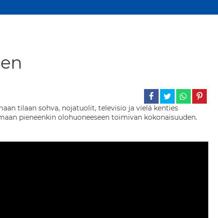
nen
tilaan sohva, nojatuolit, televisio ja vielä kenties
ut luomaan pieneenkin olohuoneeseen toimivan kokonaisuuden.