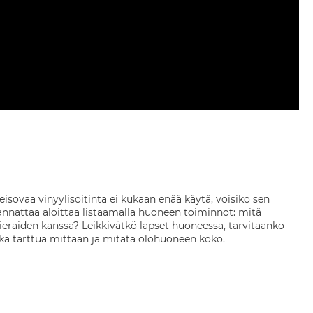
isovaa vinyylisoitinta ei kukaan enää käytä, voisiko sen
nnattaa aloittaa listaamalla huoneen toiminnot: mitä
vieraiden kanssa? Leikkivätkö lapset huoneessa, tarvitaanko
 aika tarttua mittaan ja mitata olohuoneen koko.