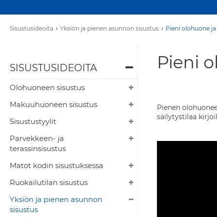
›
›
Sisustusideoita
Yksiön ja pienen asunnon sisustus
Pieni olohuone ja
Pieni 
SISUSTUSIDEOITA
Olohuoneen sisustus
Makuuhuoneen sisustus
Pienen olohuoneen
säilytystilaa kir
Sisustustyylit
Parvekkeen- ja
terassinsisustus
Matot kodin sisustuksessa
Ruokailutilan sisustus
Yksiön ja pienen asunnon
sisustus