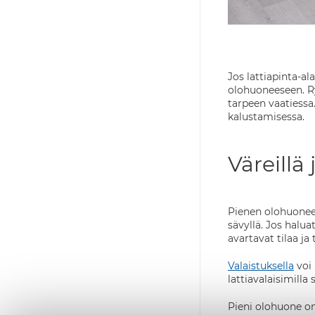
Jos lattiapinta-al
olohuoneeseen. Ry
tarpeen vaatiessa
kalustamisessa.
Väreillä
Pienen olohuoneen
sävyllä. Jos halu
avartavat tilaa j
Valaistuksella
voi 
lattiavalaisimilla
Pieni olohuone on