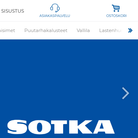
 SISUSTUS
OSTOSKORI
ASIAKASPALVELU
aisimet
Puutarhakalusteet
Vallila
Lastenhuone