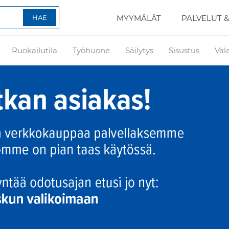
MYYMÄLÄT
PALVELUT &
Ruokailutila
Työhuone
Säilytys
Sisustus
Val