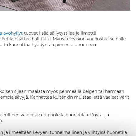
a avohyllyt
tuovat lisää säilytystilaa ja ilmettä
ila näyttää hallitulta. Myös television voi nostaa seinälle
 joita kannattaa hyödyntää pienen olohuoneen
valkoisen sijaan maalata myös pehmeällä beigen tai harmaan
pia sävyjä. Kannattaa kuitenkin muistaa, että vaaleat värit
rillinen valopiste eri puolella huonetilaa. Pöytä- ja
n.
 ja ilmeeltään kevyen, tunnelmallinen ja viihtyisä huonetila