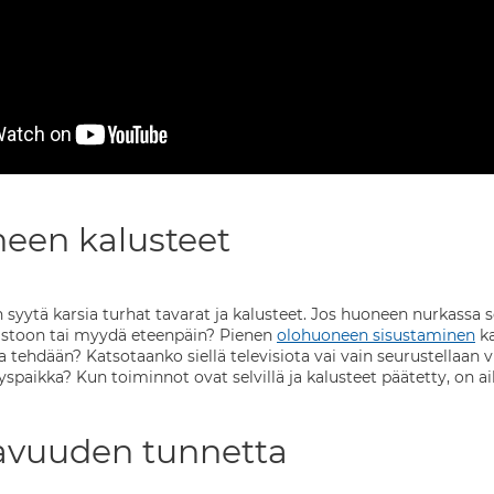
een kalusteet
syytä karsia turhat tavarat ja kalusteet. Jos huoneen nurkassa se
rastoon tai myydä eteenpäin? Pienen
olohuoneen sisustaminen
ka
 tehdään? Katsotaanko siellä televisiota vai vain seurustellaan 
ytyspaikka? Kun toiminnot ovat selvillä ja kalusteet päätetty, on
ilavuuden tunnetta