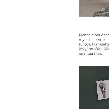
Pienen olohuoneen
myös helpompi imu
tuntua, kun asett
kevyemmäksi. Vaikk
jäsentää tilaa.