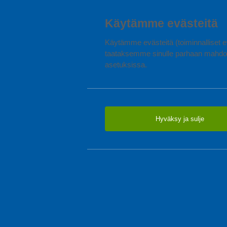
ilahduttaa koko p
Käytämme evästeitä
Pienen 
Käytämme evästeitä (toiminnalliset ev
taataksemme sinulle parhaan mahdol
asetuksissa.
Hyväksy ja sulje