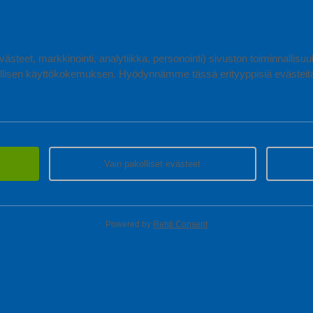
erhettä.
asunnon pienet sohvat
ästeet, markkinointi, analytiikka, personointi) sivuston toiminnallis
lisen käyttökokemuksen. Hyödynnämme tässä erityyppisiä evästeitä, 
Vain pakolliset evästeet
Powered by
Rehti Consent