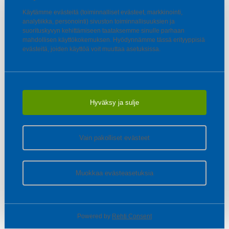
Käytämme evästeitä (toiminnalliset evästeet, markkinointi,
analytiikka, personointi) sivuston toiminnallisuuksien ja
suorituskyvyn kehittämiseen taataksemme sinulle parhaan
mahdollisen käyttökokemuksen. Hyödynnämme tässä erityyppisiä
evästeitä, joiden käyttöä voit muuttaa asetuksissa.
Hyväksy ja sulje
Vain pakolliset evästeet
Muokkaa evästeasetuksia
Powered by
Rehti Consent