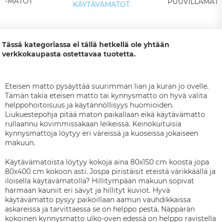
LA-MATOT
PUUVILLAMAT
KÄYTÄVÄMATOT
Tässä kategoriassa ei tällä hetkellä ole yhtään
verkkokaupasta ostettavaa tuotetta.
Eteisen matto pysäyttää suurimman lian ja kuran jo ovelle.
Tämän takia eteisen matto tai kynnysmatto on hyvä valita
helppohoitoisuus ja käytännöllisyys huomioiden.
Liukuestepohja pitää maton paikallaan eikä käytävämatto
rullaannu kovimmissakaan leikeissä. Keinokuituisia
kynnysmattoja löytyy eri väreissä ja kuoseissa jokaiseen
makuun.
Käytävämatoista löytyy kokoja aina 80x150 cm koosta jopa
80x400 cm kokoon asti. Jospa piristäisit eteistä värikkäällä ja
iloisella käytävämatolla? Hillitympään makuun sopivat
harmaan kauniit eri sävyt ja hillityt kuviot. Hyvä
käytävämatto pysyy paikoillaan aamun vauhdikkaissa
askareissa ja tarvittaessa se on helppo pestä. Näppärän
kokoinen kynnysmatto ulko-oven edessä on helppo ravistella