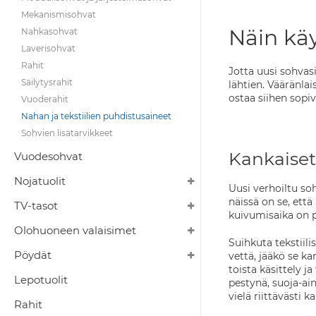
Mekanismisohvat
Näin käy
Nahkasohvat
Laverisohvat
Rahit
Jotta uusi sohvas
Säilytysrahit
lähtien. Vääränla
ostaa siihen sopiv
Vuoderahit
Nahan ja tekstiilien puhdistusaineet
Sohvien lisätarvikkeet
Kankaiset
Vuodesohvat
Nojatuolit
Uusi verhoiltu soh
näissä on se, ett
TV-tasot
kuivumisaika on 
Olohuoneen valaisimet
Suihkuta tekstiili
Pöydät
vettä, jääkö se ka
toista käsittely j
Lepotuolit
pestynä, suoja-ain
vielä riittävästi k
Rahit