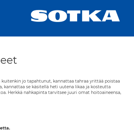
neet
n kuitenkin jo tapahtunut, kannattaa tahraa yrittää poistaa
a, kannattaa se käsitellä heti uutena likaa ja kosteutta
oitoa. Herkkä nahkapinta tarvitsee juuri omat hoitoaineensa,
etta.