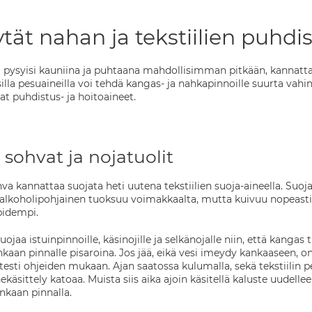
tät nahan ja tekstiilien puhdi
i pysyisi kauniina ja puhtaana mahdollisimman pitkään, kannatta
isilla pesuaineilla voi tehdä kangas- ja nahkapinnoille suurta va
at puhdistus- ja hoitoaineet.
 sohvat ja nojatuolit
va kannattaa suojata heti uutena tekstiilien suoja-aineella. Suoj
ä alkoholipohjainen tuoksuu voimakkaalta, mutta kuivuu nopeast
pidempi.
suojaa istuinpinnoille, käsinojille ja selkänojalle niin, että kanga
nkaan pinnalle pisaroina. Jos jää, eikä vesi imeydy kankaaseen, on s
a testi ohjeiden mukaan. Ajan saatossa kulumalla, sekä tekstiilin 
ekäsittely katoaa. Muista siis aika ajoin käsitellä kaluste uudelleen
ankaan pinnalla.