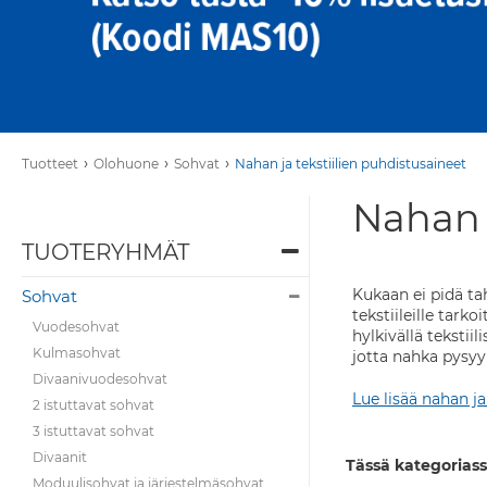
›
›
›
Tuotteet
Olohuone
Sohvat
Nahan ja tekstiilien puhdistusaineet
Nahan j
TUOTERYHMÄT
Kukaan ei pidä tah
Sohvat
tekstiileille tark
Vuodesohvat
hylkivällä tekstii
Kulmasohvat
jotta nahka pysyy
Divaanivuodesohvat
Lue lisää nahan ja
2 istuttavat sohvat
3 istuttavat sohvat
Divaanit
Tässä kategoriass
Moduulisohvat ja järjestelmäsohvat