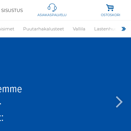
 SISUSTUS
OSTOSKORI
ASIAKASPALVELU
aisimet
Puutarhakalusteet
Vallila
Lastenhuone