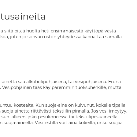
stusaineita
a siitä pitää huolta heti ensimmäisestä käyttöpäivästä
hinkoa, joten jo sohvan oston yhteydessä kannattaa samalla
a-ainetta saa alkoholipohjaisena, tai vesipohjaisena. Erona
i. Vesipohjainen taas käy paremmin tuoksuherkille, mutta
s tuntuu kostealta. Kun suoja-aine on kuivunut, kokeile tipalla
uoja-ainetta riittävästi tekstiilin pinnalla. Jos vesi imeytyy,
pesun jälkeen, joko pesukoneessa tai tekstiilipesuaineella
 suoja-aineella. Vesitestillä voit aina kokeilla, onko suojaa