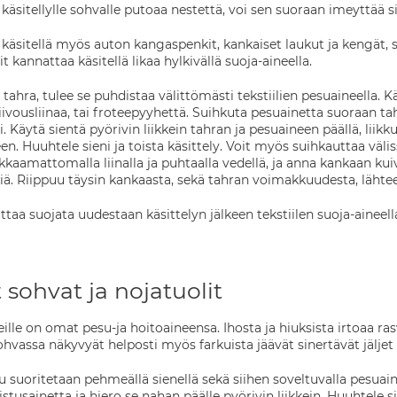
 käsitellylle sohvalle putoaa nestettä, voi sen suoraan imeyttää sii
i käsitellä myös auton kangaspenkit, kankaiset laukut ja kengät
 kannattaa käsitellä likaa hylkivällä suoja-aineella.
 tahra, tulee se puhdistaa välittömästi tekstiilien pesuaineella.
ousliinaa, tai froteepyyhettä. Suihkuta pesuainetta suoraan tahra
i. Käytä sientä pyörivin liikkein tahran ja pesuaineen päällä, liik
. Huuhtele sieni ja toista käsittely. Voit myös suihkauttaa väliss
ukkaamattomalla liinalla ja puhtaalla vedellä, ja anna kankaan ku
kiä. Riippuu täysin kankaasta, sekä tahran voimakkuudesta, lähtee
taa suojata uudestaan käsittelyn jälkeen tekstiilen suoja-aineell
 sohvat ja nojatuolit
eille on omat pesu-ja hoitoaineensa. Ihosta ja hiuksista irtoaa ra
hvassa näkyvyät helposti myös farkuista jäävät sinertävät jäljet 
suoritetaan pehmeällä sienellä sekä siihen soveltuvalla pesuaine
tusainetta ja hiero se nahan päälle pyörivin liikkein. Huuhtele sien