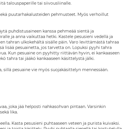
tä talouspaperille tai siivousliinalle.
, sekä puutarhakalusteiden pehmusteet. Myös verhoillut
 Käytä puhdistusaineen kanssa pehmeää sientä ja
lle ja anna vaikuttaa hetki. Kastele pesusieni vedellä ja
kuen tahran ulkokehältä sisälle päin. Varo levittämästä tahraa
ä lisää pesuainetta, jos tarvetta on. Lopuksi pyyhi tahra
ivua. Kun pesuaine on pyyhitty riittävän hyvin, ei kankaaseen
kö tahra tai jääkö kankaaseen käsittelystä jälki.
a, sillä pesuaine vie myös suojakäsittelyn mennessään.
svaa, joka jää helposti nahkasohvan pintaan. Varsinkin
sekä lika.
ella. Kasta pesusieni puhtaaseen veteen ja purista kuivaksi.
i ja toista käsittely. Pyyhi puhtaalla sienellä tai kostutelulla