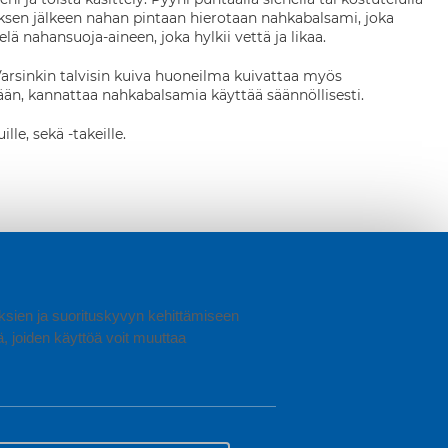
tuksen jälkeen nahan pintaan hierotaan nahkabalsami, joka
ä nahansuoja-aineen, joka hylkii vettä ja likaa.
Varsinkin talvisin kuiva huoneilma kuivattaa myös
tään, kannattaa nahkabalsamia käyttää säännöllisesti.
le, sekä -takeille.
uuksien ja suorituskyvyn kehittämiseen
joiden käyttöä voit muuttaa