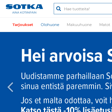
AINA KOTIINPÄIN
Tarjoukset
Olohuone
Makuuhuone
Matot