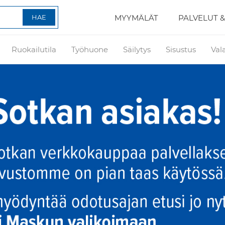
MYYMÄLÄT
PALVELUT &
Ruokailutila
Työhuone
Säilytys
Sisustus
Val