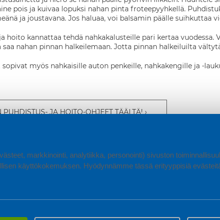
saine pois ja kuivaa lopuksi nahan pinta froteepyyhkellä. Puhdis
nä ja joustavana. Jos haluaa, voi balsamin päälle suihkuttaa viel
a hoito kannattaa tehdä nahkakalusteille pari kertaa vuodessa. 
a saa nahan pinnan halkeilemaan. Jotta pinnan halkeiluilta välty
opivat myös nahkaisille auton penkeille, nahkakengille ja -laukuil
 PUHDISTUS- JA HOITO-OHJEET TÄÄLTÄ!
ästeet, markkinointi, analytiikka, personointi) sivuston toiminnallis
lisen käyttökokemuksen. Hyödynnämme tässä erityyppisiä evästeitä, 