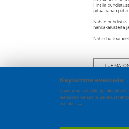
liinalla puhdistu
pitää nahan pehmeä
Nahan puhdistus j
nahkakalusteita j
Nahanhoitoaineet s
LUE MATON
Käytämme evästeitä
Käytämme evästeitä (toiminnalliset ev
taataksemme sinulle parhaan mahdol
asetuksissa.