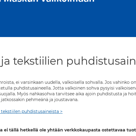
a tekstiilien puhdistusai
roista, ei varsinkaan uudella, valkoisella sohvalla. Jos vahinko o
oitetulla puhdistusaineella. Jotta valkoinen sohva pysyisi valkoisen
lisuojalla. Myös nahkasohva tarvitsee aika ajoin puhdistusta ja h
 jatkossakin pehmeänä ja joustavana.
 tekstiilen puhdistusaineista >
a ei tällä hetkellä ole yhtään verkkokaupasta ostettavaa tuot