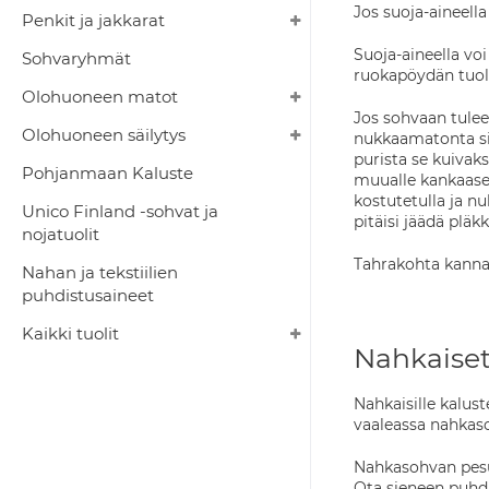
Jos suoja-aineella
Penkit ja jakkarat
Suoja-aineella vo
Sohvaryhmät
ruokapöydän tuolit
Olohuoneen matot
Jos sohvaan tulee
Olohuoneen säilytys
nukkaamatonta siiv
purista se kuivaks
Pohjanmaan Kaluste
muualle kankaaseen
kostutetulla ja n
Unico Finland -sohvat ja
pitäisi jäädä pläk
nojatuolit
Tahrakohta kannat
Nahan ja tekstiilien
puhdistusaineet
Kaikki tuolit
Nahkaiset
Nahkaisille kalust
vaaleassa nahkaso
Nahkasohvan pesu 
Ota sieneen puhdis