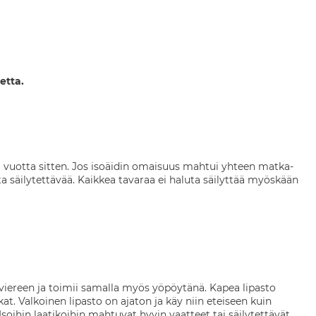
etta.
ta vuotta sitten. Jos isoäidin omaisuus mahtui yhteen matka-
 säilytettävää. Kaikkea tavaraa ei haluta säilyttää myöskään
n viereen ja toimii samalla myös yöpöytänä. Kapea lipasto
kat. Valkoinen lipasto on ajaton ja käy niin eteiseen kuin
Isoihin laatikoihin mahtuvat hyvin vaatteet tai säilytettävät