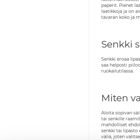
paperit. Pienet la
laatikkoja ja on a
tavaran koko ja m
Senkki 
Senkki eroaa lipa
saa helposti piil
ruokailutilassa.
Miten va
Aloita sopivan säi
tai senkille raam
mahdolliset ehdokk
senkki tai lipast
väliä, joten vali