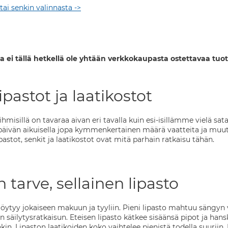
 tai senkin valinnasta ->
a ei tällä hetkellä ole yhtään verkkokaupasta ostettavaa tuot
ipastot ja laatikostot
misillä on tavaraa aivan eri tavalla kuin esi-isillämme vielä sa
äivän aikuisella jopa kymmenkertainen määrä vaatteita ja muuta
ipastot, senkit ja laatikostot ovat mitä parhain ratkaisu tähän.
n tarve, sellainen lipasto
ja löytyy jokaiseen makuun ja tyyliin. Pieni lipasto mahtuu sängy
n säilytysratkaisun. Eteisen lipasto kätkee sisäänsä pipot ja hans
n. Lipaston laatikoiden koko vaihtelee pienistä todella suuriin. 