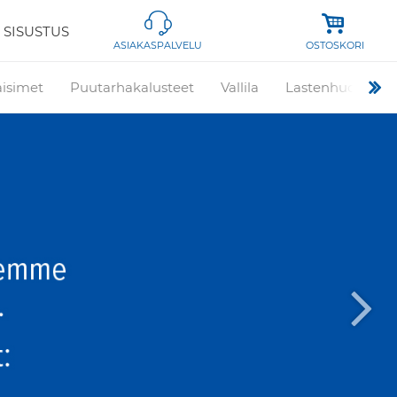
 SISUSTUS
OSTOSKORI
ASIAKASPALVELU
aisimet
Puutarhakalusteet
Vallila
Lastenhuone