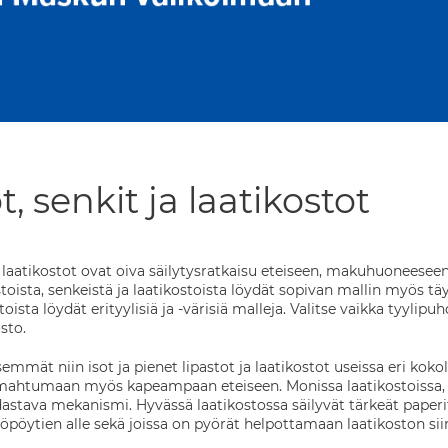
t, senkit ja laatikostot
a laatikostot ovat oiva säilytysratkaisu eteiseen, makuhuoneeseen
astoista, senkeistä ja laatikostoista löydät sopivan mallin myös 
toista löydät erityylisiä ja -värisiä malleja. Valitse vaikka tyylip
sto.
semmät niin isot ja pienet lipastot ja laatikostot useissa eri kok
mahtumaan myös kapeampaan eteiseen. Monissa laatikostoissa, lip
astava mekanismi. Hyvässä laatikostossa säilyvät tärkeät paperit 
yöpöytien alle sekä joissa on pyörät helpottamaan laatikoston siir