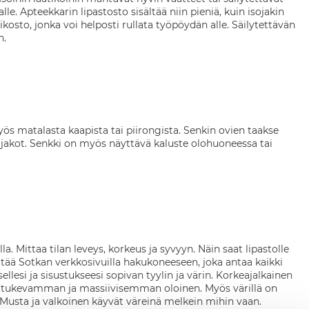
lle. Apteekkarin lipastosto sisältää niin pieniä, kuin isojakin
ikosto, jonka voi helposti rullata työpöydän alle. Säilytettävän
n.
yös matalasta kaapista tai piirongista. Senkin ovien taakse
ljakot. Senkki on myös näyttävä kaluste olohuoneessa tai
a. Mittaa tilan leveys, korkeus ja syvyyn. Näin saat lipastolle
ttää Sotkan verkkosivuilla hakukoneeseen, joka antaa kaikki
llesi ja sisustukseesi sopivan tyylin ja värin. Korkeajalkainen
 on tukevamman ja massiivisemman oloinen. Myös värillä on
 Musta ja valkoinen käyvät väreinä melkein mihin vaan.