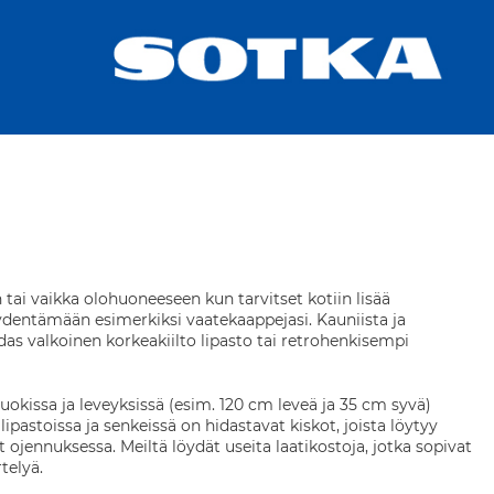
 tai vaikka olohuoneeseen kun tarvitset kotiin lisää
täydentämään esimerkiksi vaatekaappejasi. Kauniista ja
uhdas valkoinen korkeakiilto lipasto tai retrohenkisempi
oluokissa ja leveyksissä (esim. 120 cm leveä ja 35 cm syvä)
astoissa ja senkeissä on hidastavat kiskot, joista löytyy
ojennuksessa. Meiltä löydät useita laatikostoja, jotka sopivat
telyä.