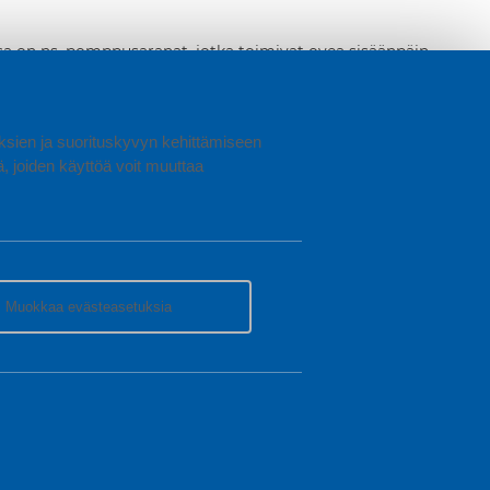
sa on ns. pomppusaranat, jotka toimivat ovea sisäänpäin
lipastoissa on laatikoissa metalliset liukukiskot, jotka
kukiskot ovat muovia. Lapsiperheissä on syytä huomioida, että
mmilleen ulos. Lipastot ja senkit on myös aina syytä kiinnittää
uki, ja painopiste lipaston etuosassa.
uuksien ja suorituskyvyn kehittämiseen
joiden käyttöä voit muuttaa
Muokkaa evästeasetuksia