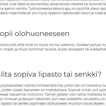
atikot ovat käteviä esimerkiksi askartelutarvikkeille tai kosmetiika
ina ajaton valinta. Työhuoneessa kätevä apu on pyörillä oleva laat
äärä määrittelevät siis myös lipaston laatikoiden koon ja määrä
sopii olohuoneeseen
stosta sillä, että siinä on myös ovi tai useampi. Voidaan puhua m
oon mapit ja muut isommat tavarat, kuten lautapelit tai kukkama
lita sopiva lipasto tai senkki?
lytyskalusteen valinta mittaamalla tila, johon sen on tarkoitus tull
it, joiden sisään kalusteen on mahduttava. Sopivat mitat voit syö
aat haluamiisi mittoihin. Tämän jälkeen voit valita malleista itse
o on ilmavan ja kevyen näköinen, kun taas sokkelilla varustettu
tse lipasto tai senkki sopimaan olohuoneesi muuhun sisustukseen.