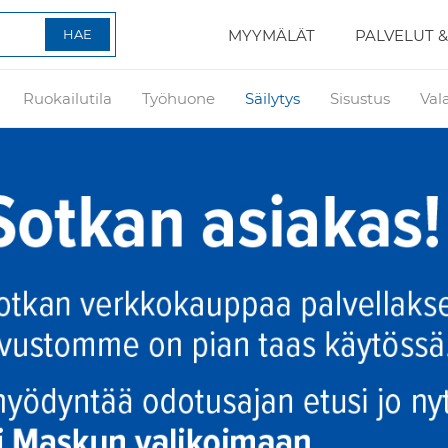
MYYMÄLÄT
PALVELUT &
Ruokailutila
Työhuone
Säilytys
Sisustus
Val