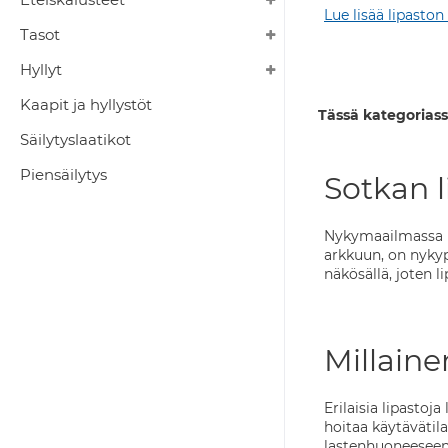
Lue lisää lipaston
Tasot
Hyllyt
Kaapit ja hyllystöt
Tässä kategoriass
Säilytyslaatikot
Piensäilytys
Sotkan l
Nykymaailmassa ih
arkkuun, on nykyp
näkösällä, joten l
Millaine
Erilaisia lipasto
hoitaa käytävätila
lastenhuoneeseenki