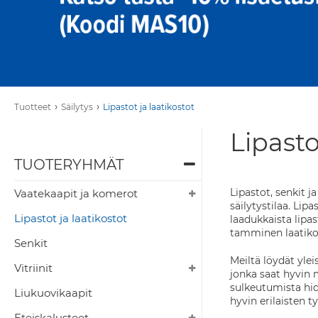
›
›
Tuotteet
Säilytys
Lipastot ja laatikostot
Lipasto
TUOTERYHMÄT
Lipastot, senkit j
Vaatekaapit ja komerot
säilytystilaa. Lip
Lipastot ja laatikostot
laadukkaista lipas
tamminen laatiko
Senkit
Meiltä löydät ylei
Vitriinit
jonka saat hyvin 
sulkeutumista hid
Liukuovikaapit
hyvin erilaisten t
Eteiskalusteet