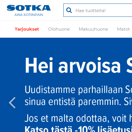
AINA KOTIINPÄIN
Tarjoukset
Olohuone
Makuuhuone
Matot