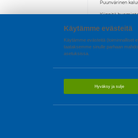
Puunvärinen kalu
Kiinnitä huomiota
painamalla. Tällö
tekevät laatikost
Käytämme evästeitä
laatikoissa on sto
seinään, jotta kal
Käytämme evästeitä (toiminnalliset ev
taataksemme sinulle parhaan mahdol
asetuksissa.
Hyväksy ja sulje