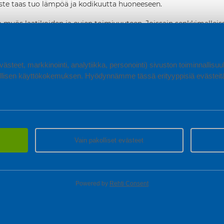
ste taas tuo lämpöä ja kodikuutta huoneeseen.
 myös laatikoiden ja ovien toimivuuteen. Joissain senkkimalleis
in ei tarvita vetimiä ja senkki on modernimman näköinen. Monissa 
a hyvin liukuvan ja kevyen oloisen. Edullisimmissa malleissa liu
pparit, jotta laatikko ei tipahda lapsen syliin, jos sen vetää ääri
uste ei kaadu lapsen päälle, jos kaikki laatikot sattuvat olemaan a
ästeet, markkinointi, analytiikka, personointi) sivuston toiminnallis
lisen käyttökokemuksen. Hyödynnämme tässä erityyppisiä evästeitä, 
Vain pakolliset evästeet
Powered by
Rehti Consent