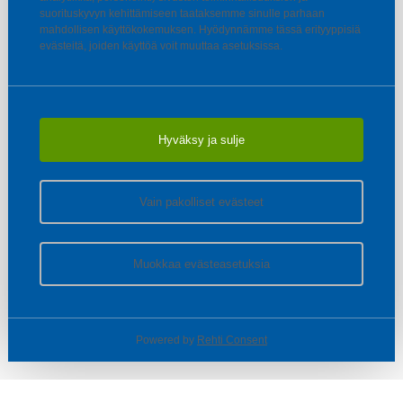
suorituskyvyn kehittämiseen taataksemme sinulle parhaan
mahdollisen käyttökokemuksen. Hyödynnämme tässä erityyppisiä
evästeitä, joiden käyttöä voit muuttaa asetuksissa.
Hyväksy ja sulje
Vain pakolliset evästeet
Muokkaa evästeasetuksia
Powered by
Rehti Consent