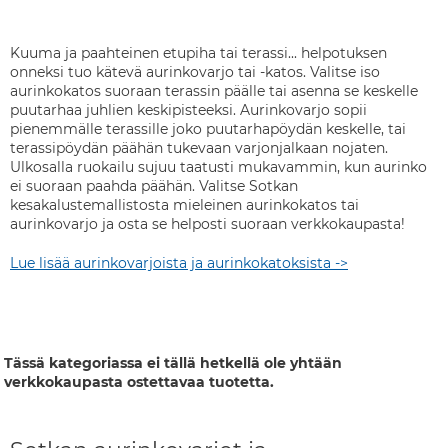
Kuuma ja paahteinen etupiha tai terassi... helpotuksen
onneksi tuo kätevä aurinkovarjo tai -katos. Valitse iso
aurinkokatos suoraan terassin päälle tai asenna se keskelle
puutarhaa juhlien keskipisteeksi. Aurinkovarjo sopii
pienemmälle terassille joko puutarhapöydän keskelle, tai
terassipöydän päähän tukevaan varjonjalkaan nojaten.
Ulkosalla ruokailu sujuu taatusti mukavammin, kun aurinko
ei suoraan paahda päähän. Valitse Sotkan
kesakalustemallistosta mieleinen aurinkokatos tai
aurinkovarjo ja osta se helposti suoraan verkkokaupasta!
Lue lisää aurinkovarjoista ja aurinkokatoksista ->
Tässä kategoriassa ei tällä hetkellä ole yhtään
verkkokaupasta ostettavaa tuotetta.