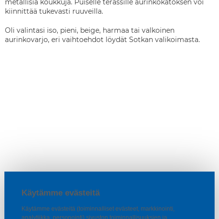
metallisia koukkuja. Puiselle terassille aurinkokatoksen voi
kiinnittää tukevasti ruuveilla.
Oli valintasi iso, pieni, beige, harmaa tai valkoinen
aurinkovarjo, eri vaihtoehdot löydät Sotkan valikoimasta.
Käytämme evästeitä
Käytämme evästeitä (toiminnalliset evästeet, markkinointi,
analytiikka, personointi) sivuston toiminnallisuuksien ja