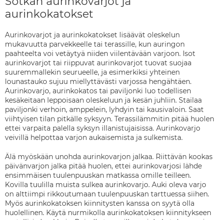
Sotkan aurinkovarjot ja
aurinkokatokset
Aurinkovarjot ja aurinkokatokset lisäävät oleskelun
mukavuutta parvekkeelle tai terassille, kun auringon
paahteelta voi vetäytyä niiden viilentävään varjoon. Isot
aurinkovarjot tai riippuvat aurinkovarjot tuovat suojaa
suuremmallekin seurueelle, ja esimerkiksi yhteinen
lounastauko sujuu miellyttävästi varjossa hengähtäen.
Aurinkovarjo, aurinkokatos tai paviljonki luo todellisen
kesäkeitaan leppoisaan oleskeluun ja kesän juhliin. Stailaa
paviljonki verhoin, amppelein, lyhdyin tai kausivaloin. Saat
viihtyisen tilan pitkälle syksyyn. Terassilämmitin pitää huolen
ettei varpaita palella syksyn illanistujaisissa. Aurinkovarjo
veivillä helpottaa varjon aukaisemista ja sulkemista.
Älä myöskään unohda aurinkovarjon jalkaa. Riittävän kookas
päivänvarjon jalka pitää huolen, ettei aurinkovarjosi lähde
ensimmäisen tuulenpuuskan matkassa omille teilleen.
Kovilla tuulilla muista sulkea aurinkovarjo. Auki oleva varjo
on alttiimpi rikkoutumaan tuulenpuuskan tarttuessa siihen.
Myös aurinkokatoksen kiinnitysten kanssa on syytä olla
huolellinen. Käytä nurmikolla aurinkokatoksen kiinnitykseen