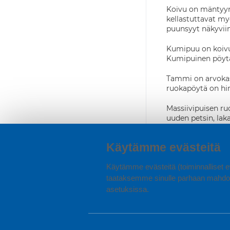
Koivu on mäntyyn 
kellastuttavat m
puunsyyt näkyviin
Kumipuu on koivuu
Kumipuinen pöytä o
Tammi on arvokas
ruokapöytä on hin
Massiivipuisen ru
uuden petsin, la
MDF-kantinen pöyt
Käytämme evästeitä
isommat kolhut jä
Käytämme evästeitä (toiminnalliset ev
Lasikantinen pöyt
suoria iskuja las
taataksemme sinulle parhaan mahdol
vedettäväksi pitk
asetuksissa.
Marmorikansi on ru
tee-tahrat, sekä
Pyyhkiseen riittä