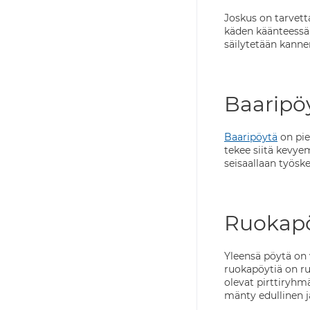
Joskus on tarvet
käden käänteessä 
säilytetään kannen
Baaripöy
Baaripöytä
on pie
tekee siitä kevy
seisaallaan työsk
Ruokapö
Yleensä pöytä on 
ruokapöytiä on ru
olevat pirttiryhmä
mänty edullinen j