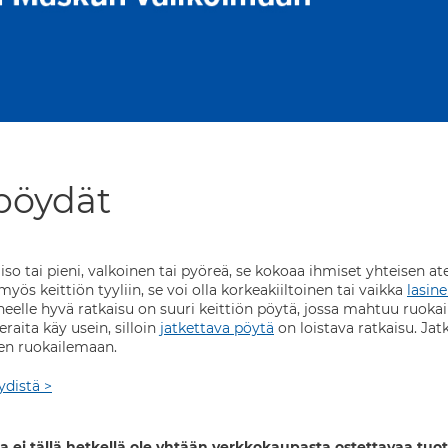
pöydät
iso tai pieni, valkoinen tai pyöreä, se kokoaa ihmiset yhteisen 
yös keittiön tyyliin, se voi olla korkeakiiltoinen tai vaikka
lasin
elle hyvä ratkaisu on suuri keittiön pöytä, jossa mahtuu ruokail
raita käy usein, silloin
jatkettava pöytä
on loistava ratkaisu. Jat
en ruokailemaan.
ydistä >
a ei tällä hetkellä ole yhtään verkkokaupasta ostettavaa tuot