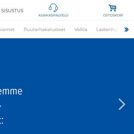
 SISUSTUS
OSTOSKORI
ASIAKASPALVELU
aisimet
Puutarhakalusteet
Vallila
Lastenhuone