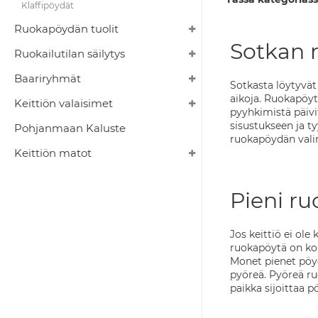
Klaffipöydät
Ruokapöydän tuolit
Sotkan 
Ruokailutilan säilytys
Baariryhmät
Sotkasta löytyvät
aikoja. Ruokapöyt
Keittiön valaisimet
pyyhkimistä päivi
sisustukseen ja ty
Pohjanmaan Kaluste
ruokapöydän val
Keittiön matot
Pieni ru
Jos keittiö ei ol
ruokapöytä on kom
Monet pienet pöyd
pyöreä. Pyöreä ru
paikka sijoittaa p