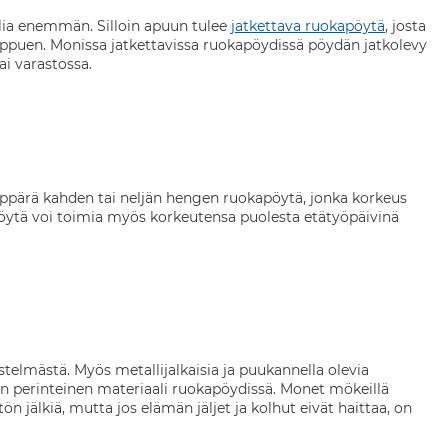
lia enemmän. Silloin apuun tulee
jatkettava ruokapöytä
, josta
riippuen. Monissa jatkettavissa ruokapöydissä pöydän jatkolevy
tai varastossa.
äppärä kahden tai neljän hengen ruokapöytä, jonka korkeus
ytä voi toimia myös korkeutensa puolesta etätyöpäivinä
telmästä. Myös metallijalkaisia ja puukannella olevia
n perinteinen materiaali ruokapöydissä. Monet mökeillä
ön jälkiä, mutta jos elämän jäljet ja kolhut eivät haittaa, on