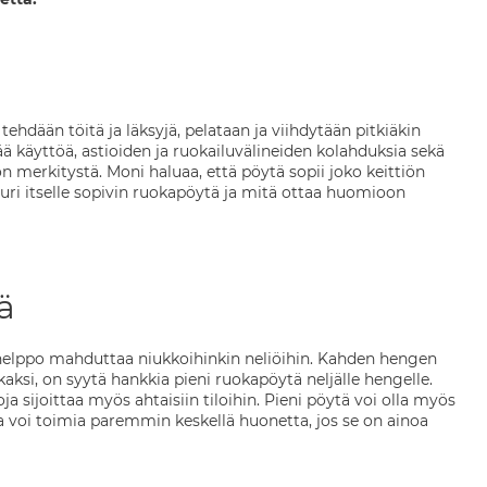
ehdään töitä ja läksyjä, pelataan ja viihdytään pitkiäkin
ä käyttöä, astioiden ja ruokailuvälineiden kolahduksia sekä
 merkitystä. Moni haluaa, että pöytä sopii joko keittiön
 juuri itselle sopivin ruokapöytä ja mitä ottaa huomioon
ä
on helppo mahduttaa niukkoihinkin neliöihin. Kahden hengen
ksi, on syytä hankkia pieni ruokapöytä neljälle hengelle.
sijoittaa myös ahtaisiin tiloihin. Pieni pöytä voi olla myös
 voi toimia paremmin keskellä huonetta, jos se on ainoa