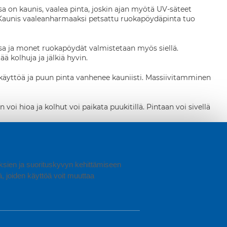
a on kaunis, vaalea pinta, joskin ajan myötä UV-säteet
 Kaunis vaaleanharmaaksi petsattu ruokapöydäpinta tuo
ssa ja monet ruokapöydät valmistetaan myös siellä.
ä kolhuja ja jälkiä hyvin.
äyttöä ja puun pinta vanhenee kauniisti. Massiivitamminen
i hioa ja kolhut voi paikata puukitillä. Pintaan voi sivellä
llinen maalipinta. MDF-pöytä kestää hyvin käyttöä, mutta
uuksien ja suorituskyvyn kehittämiseen
arkaistua lasia ja se kestää normaalia käyttöä hyvin. Teräviä,
untua herkästi, joten astioista, maljakoita ym. ei suositella
joiden käyttöä voit muuttaa
 joka värjäytyy helposti. Punaviini-, kahvi-, rasva-, öljy- ja
ois tuoreeltaan. Näin marmorikansi pysyy kauniina vuosia.
hankaavia pesuaineita ja puhdistusvälineitä.