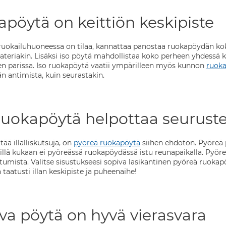
apöytä on keittiön keskipiste
i ruokailuhuoneessa on tilaa, kannattaa panostaa ruokapöydän kok
uateriakin. Lisäksi iso pöytä mahdollistaa koko perheen yhdess
en parissa. Iso ruokapöytä vaatii ympärilleen myös kunnon
ruoka
än antimista, kuin seurastakin.
ruokapöytä helpottaa seurust
tää illalliskutsuja, on
pyöreä ruokapöytä
siihen ehdoton. Pyöreä 
illä kukaan ei pyöreässä ruokapöydässä istu reunapaikalla. Pyöreä 
tumista. Valitse sisustukseesi sopiva lasikantinen pyöreä ruoka
taatusti illan keskipiste ja puheenaihe!
va pöytä on hyvä vierasvara