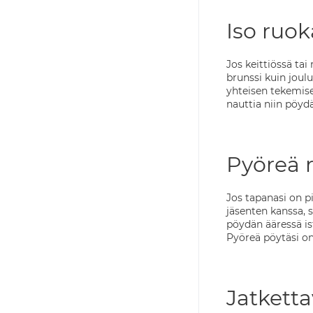
Iso ruok
Jos keittiössä ta
brunssi kuin joul
yhteisen tekemis
nauttia niin pöyd
Pyöreä 
Jos tapanasi on pi
jäsenten kanssa, s
pöydän ääressä is
Pyöreä pöytäsi on 
Jatketta