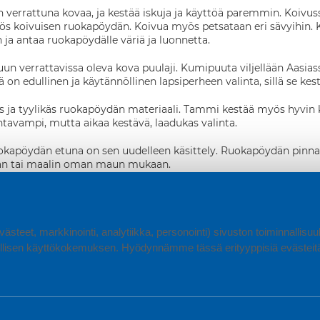
verrattuna kovaa, ja kestää iskuja ja käyttöä paremmin. Koivuss
yös koivuisen ruokapöydän. Koivua myös petsataan eri sävyihin.
 ja antaa ruokapöydälle väriä ja luonnetta.
n verrattavissa oleva kova puulaji. Kumipuuta viljellään Aasia
n edullinen ja käytännöllinen lapsiperheen valinta, sillä se kestä
 ja tyylikäs ruokapöydän materiaali. Tammi kestää myös hyvin k
tavampi, mutta aikaa kestävä, laadukas valinta.
okapöydän etuna on sen uudelleen käsittely. Ruokapöydän pinnan vo
kan tai maalin oman maun mukaan.
ä on edullinen valinta, johon tehtaalla saadaan kaunis ja täyde
ttävät pysyvän jäljen, jota on vaikea paikata.
ästeet, markkinointi, analytiikka, personointi) sivuston toiminnallis
ä on ulkonäöltään kevyt ja ilmava. Ruokapöytien lasi on yleensä k
ipöytä kestää huonosti. Ruokapöydän lasipinta saattaa myös naarmu
lisen käyttökokemuksen. Hyödynnämme tässä erityyppisiä evästeitä, 
in pöydän pintaa, vaan ne kannattaa siirtää nostamalla.
okapöydässä kaunis ja eläväinen. Marmori on huokoinen materiaali,
 happamien hedelmien mehu kannattaa pyyhkiä marmorikannelta p
ä talouspaperi, vesi ja astianpesuaine. Älä käytä marmorikanteen 