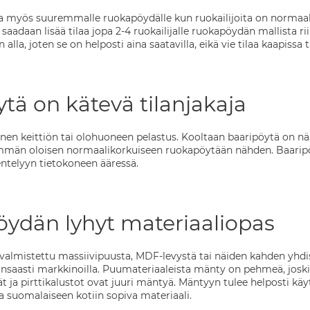
ta myös suuremmalle ruokapöydälle kun ruokailijoita on normaa
saadaan lisää tilaa jopa 2-4 ruokailijalle ruokapöydän mallista 
 alla, joten se on helposti aina saatavilla, eikä vie tilaa kaapissa 
tä on kätevä tilanjakaja
nen keittiön tai olohuoneen pelastus. Kooltaan baaripöytä on n
emmän oloisen normaalikorkuiseen ruokapöytään nähden. Baaripö
entelyyn tietokoneen ääressä.
ydän lyhyt materiaaliopas
valmistettu massiivipuusta, MDF-levystä tai näiden kahden yhdis
nsaasti markkinoilla. Puumateriaaleista mänty on pehmeä, joski
t ja pirttikalustot ovat juuri mäntyä. Mäntyyn tulee helposti käyt
a suomalaiseen kotiin sopiva materiaali.