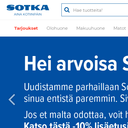
AINA KOTIINPÄIN
Tarjoukset
Olohuone
Makuuhuone
Matot