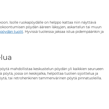
oon. Isolle ruokapöydälle on helppo kattaa niin näyttävä
ä kokoontumisen pöydän ääreen läksyjen, askartelun tai muun
pöydän tuolit
. Hyvissä tuoleissa jaksaa istua pidempäänkin ja
elua
pöytä mahdollistaa keskustelun pöydän yli kaikkien seurueen
pöytä, jossa on keskijalka, helpottaa tuolien sijoittelua ja
pöytä, tai retrohenkinen tammenvärinen pöytä pinnatuoleilla.