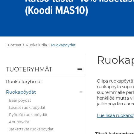
›
›
Tuotteet
Ruokailutila
Ruokapöydät
Ruoka
TUOTERYHMÄT
Olipa ruokapöytä 
Ruokailuryhmät
ruokapöytä sopii m
Ruokapöydät
suuremmalle perhe
henkilöä mutta vie
Baaripöydät
jatkopöydän ääre
Lasiset ruokapöydät
Pyöreät ruokapöydät
Lue lisää ruokapö
Apupöydät
Jatkettavat ruokapöydät
Tässä kategoriass