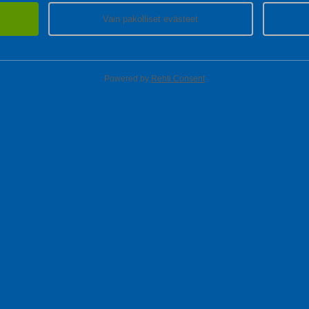
Vain pakolliset evästeet
en pieni ruokapöytä, puinen ruokapöytä tai valkoinen ruokapöytä, 
listosta.
Powered by
Rehti Consent
lisää ruokapöydistä!