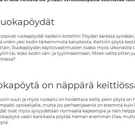
ruokapöydät
 sopivat ruokapöydät kaikkiin koteihin! Pöydän ääressä syödään, t
ä onkin yksi kodin tärkeimmistä kalusteista. Keittiön pöytä kestä
ttäin. Ruokapöydän käyttövaatimusten lisäksi myös ulkonäöllä on
yliin tai, koko kodin väri- ja tyylimaailmaan. Miten valita sitten
innassa?
okapöytä on näppärä keittiöss
e kovin suuri ja myös ruokailu on hoidettava siellä, pieni pöytä 
pakti opiskelijalle, mutta jos perheenjäseniä on enemmä kuin ka
ät ovat myös syvyydeltään normaalia kapeampia ja näin helppoja 
okapöytä vaatii kantikasta pöytää hieman enemmän tilaa, mutta
öytä.