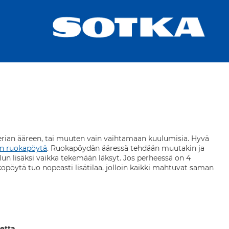
aterian ääreen, tai muuten vain vaihtamaan kuulumisia. Hyvä
en ruokapöytä
. Ruokapöydän ääressä tehdään muutakin ja
un lisäksi vaikka tekemään läksyt. Jos perheessä on 4
kopöytä tuo nopeasti lisätilaa, jolloin kaikki mahtuvat saman
etta.