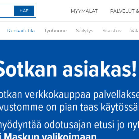
MYYMÄLÄT
PALVELUT &
Ruokailutila
Työhuone
Säilytys
Sisustus
Val