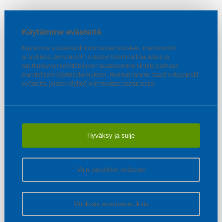
Käytämme evästeitä
Käytämme evästeitä (toiminnalliset evästeet, markkinointi,
analytiikka, personointi) sivuston toiminnallisuuksien ja
suorituskyvyn kehittämiseen taataksemme sinulle parhaan
mahdollisen käyttökokemuksen. Hyödynnämme tässä erityyppisiä
evästeitä, joiden käyttöä voit muuttaa asetuksissa.
Hyväksy ja sulje
Vain pakolliset evästeet
Muokkaa evästeasetuksia