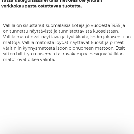
Tässä kategoriassa ei tällä hetkellä ole yhtään
verkkokaupasta ostettavaa tuotetta.
Vallila on sisustanut suomalaisia koteja jo vuodesta 1935 ja
on tunnettu näyttävistä ja tunnistettavista kuoseistaan.
Vallila matot ovat näyttäviä ja tyylikkäitä, kodin jokaisen tilan
mattoja. Vallila matoista löydät näyttävät kuosit ja pirteät
värit niin kynnysmatosta isoon olohuoneen mattoon. Etsit
sitten hillittyä maisemaa tai räväkämpää designia Vallilan
matot ovat oikea valinta.