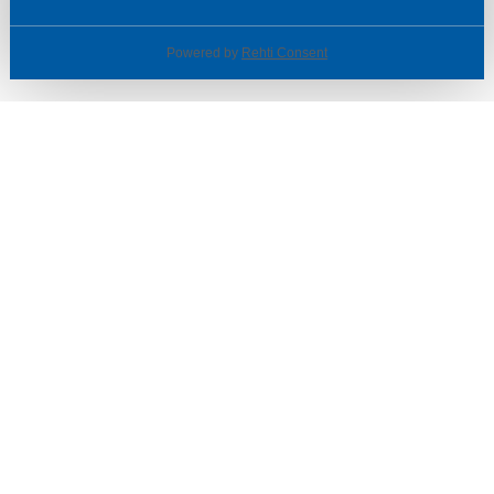
Powered by
Rehti Consent
© SOTKA / INDOOR GROUP OY
Tietoa yrityksestä
Käyttäjäehdot ja rekisteriseloste
Evästeasetukset
TUOTTEET & TARJOUKSET
MYYMÄLÄT
ASIAKASPALVELU
VINKIT & OPPAAT
PALVELUT
SISUSTUSIDEOITA