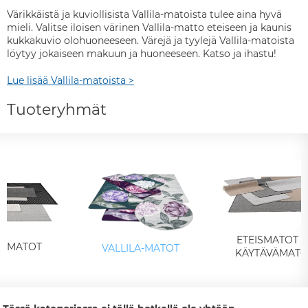
Värikkäistä ja kuviollisista Vallila-matoista tulee aina hyvä
mieli. Valitse iloisen värinen Vallila-matto eteiseen ja kaunis
kukkakuvio olohuoneeseen. Värejä ja tyylejä Vallila-matoista
löytyy jokaiseen makuun ja huoneeseen. Katso ja ihastu!
Lue lisää Vallila-matoista >
Tuoteryhmät
ETEISMATOT J
ÄT MATOT
VALLILA-MATOT
KÄYTÄVÄMATO