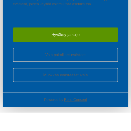
evästeitä, joiden käyttöä voit muuttaa asetuksissa.
Hyväksy ja sulje
Vain pakolliset evästeet
Muokkaa evästeasetuksia
Powered by
Rehti Consent