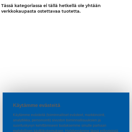
Tässä kategoriassa ei tällä hetkellä ole yhtään
verkkokaupasta ostettavaa tuotetta.
Käytämme evästeitä
Käytämme evästeitä (toiminnalliset evästeet, markkinointi,
analytiikka, personointi) sivuston toiminnallisuuksien ja
suorituskyvyn kehittämiseen taataksemme sinulle parhaan
mahdollisen käyttökokemuksen. Hyödynnämme tässä erityyppisiä