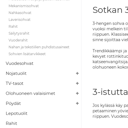
Mekanismisohvat
Sotkan 3
Nahkasohvat
Laverisohvat
3-hengen sohva on 
Rahit
vuoksi melkein ti
Säilytysrahit
riippuen. Klassis
sinne sijoittaa vi
Vuoderahit
Nahan ja tekstiilien puhdistusaineet
Trendikkäämpi ja 
Sohvien lisätarvikkeet
kevyet rottinkitu
katseenvangitsija
Vuodesohvat
olohuoneen koko
Nojatuolit
TV-tasot
3-istutt
Olohuoneen valaisimet
Pöydät
Jos kylässä käy p
petaaminen yövier
Lepotuolit
riippuen. Vuodeso
Rahit