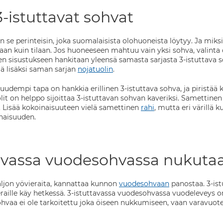
-istuttavat sohvat
se perinteisin, joka suomalaisista olohuoneista löytyy. Ja miksi e
laan kuin tilaan. Jos huoneeseen mahtuu vain yksi sohva, valinta 
een sisustukseen hankitaan yleensä samasta sarjasta 3-istuttava 
elä lisäksi saman sarjan
nojatuolin
.
uudempi tapa on hankkia erillinen 3-istuttava sohva, ja piristää
olit on helppo sijoittaa 3-istuttavan sohvan kaveriksi. Samettin
. Lisää kokoinaisuuteen vielä samettinen
rahi
, mutta eri värillä
naisuuden.
avassa vuodesohvassa nukutaan
aljon yövieraita, kannattaa kunnon
vuodesohvaan
panostaa. 3-is
aille käy hetkessä. 3-istuttavassa vuodesohvassa vuodeleveys o
hvaa ei ole tarkoitettu joka öiseen nukkumiseen, vaan varavuo