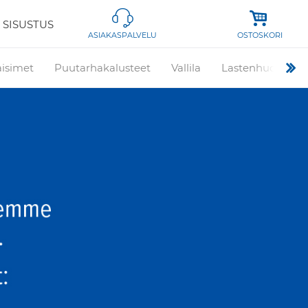
 SISUSTUS
OSTOSKORI
ASIAKASPALVELU
aisimet
Puutarhakalusteet
Vallila
Lastenhuone