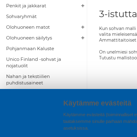
Penkit ja jakkarat
3-istutt
Sohvaryhmät
Olohuoneen matot
Kun sohvan malli o
valita mieleisens
Olohuoneen säilytys
Ammattitaitoiset
Pohjanmaan Kaluste
On unelmiesi sohva
Tutustu mallistoo
Unico Finland -sohvat ja
nojatuolit
Nahan ja tekstiilien
puhdistusaineet
Kaikki tuolit
Käytämme evästeitä
Käytämme evästeitä (toiminnalliset ev
taataksemme sinulle parhaan mahdol
asetuksissa.