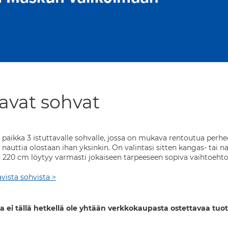
tavat sohvat
paikka 3 istuttavalle sohvalle, jossa on mukava rentoutua perhee
ä nauttia olostaan ihan yksinkin. On valintasi sitten kangas- tai
 220 cm löytyy varmasti jokaiseen tarpeeseen sopiva vaihtoehto
avista sohvista >
a ei tällä hetkellä ole yhtään verkkokaupasta ostettavaa tuot