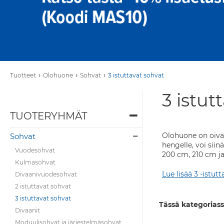
›
›
›
Tuotteet
Olohuone
Sohvat
3 istuttavat sohvat
3 istut
TUOTERYHMÄT
Olohuone on oiva 
Sohvat
hengelle, voi siin
Vuodesohvat
200 cm, 210 cm ja
Kulmasohvat
Lue lisää 3 -istutt
Divaanivuodesohvat
2 istuttavat sohvat
3 istuttavat sohvat
Tässä kategoriass
Divaanit
Moduulisohvat ja järjestelmäsohvat