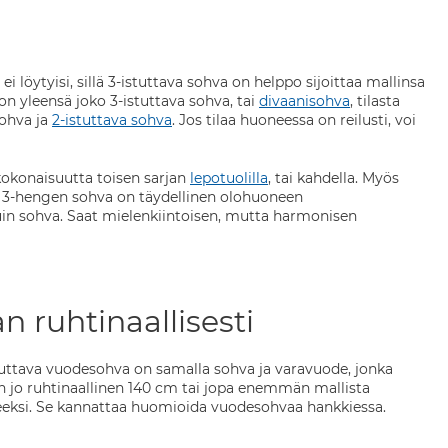
i löytyisi, sillä 3-istuttava sohva on helppo sijoittaa mallinsa
on yleensä joko 3-istuttava sohva, tai
divaanisohva
, tilasta
sohva ja
2-istuttava sohva
. Jos tilaa huoneessa on reilusti, voi
 kokonaisuutta toisen sarjan
lepotuolilla
, tai kahdella. Myös
en 3-hengen sohva on täydellinen olohuoneen
 kuin sohva. Saat mielenkiintoisen, mutta harmonisen
 ruhtinaallisesti
tuttava vuodesohva on samalla sohva ja varavuode, jonka
n jo ruhtinaallinen 140 cm tai jopa enemmän mallista
teeksi. Se kannattaa huomioida vuodesohvaa hankkiessa.