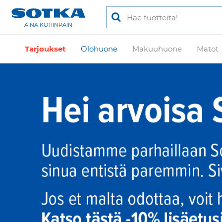
AINA KOTIINPÄIN
Tarjoukset
Olohuone
Makuuhuone
Matot