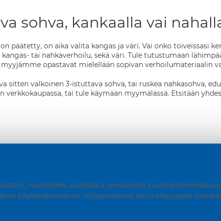
ava sohva, kankaalla vai nahall
n päätetty, on aika valita kangas ja väri. Vai onko toiveissasi ke
ä kangas- tai nahkaverhoilu, sekä väri. Tule tutustumaan lähimp
 myyjämme opastavat mielellään sopivan verhoilumateriaalin va
 sitten valkoinen 3-istuttava sohva, tai ruskea nahkasohva, edull
n verkkokaupassa, tai tule käymään myymälässä. Etsitään yhdess
ästeet, markkinointi, analytiikka, personointi) sivuston toiminnallis
lisen käyttökokemuksen. Hyödynnämme tässä erityyppisiä evästeitä, 