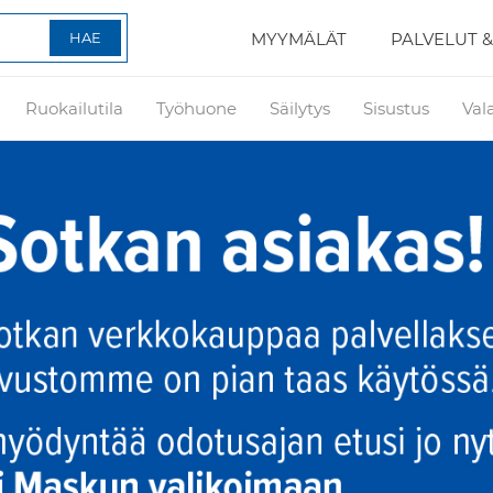
MYYMÄLÄT
PALVELUT &
Ruokailutila
Työhuone
Säilytys
Sisustus
Val