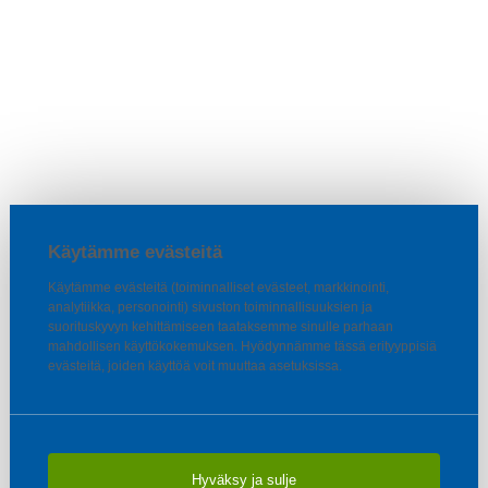
Käytämme evästeitä
Käytämme evästeitä (toiminnalliset evästeet, markkinointi,
analytiikka, personointi) sivuston toiminnallisuuksien ja
suorituskyvyn kehittämiseen taataksemme sinulle parhaan
mahdollisen käyttökokemuksen. Hyödynnämme tässä erityyppisiä
evästeitä, joiden käyttöä voit muuttaa asetuksissa.
Hyväksy ja sulje