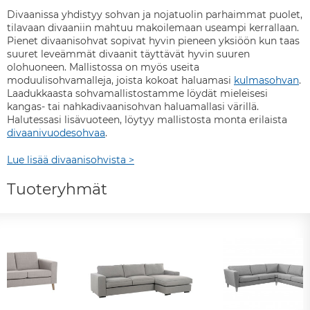
Divaanissa yhdistyy sohvan ja nojatuolin parhaimmat puolet,
tilavaan divaaniin mahtuu makoilemaan useampi kerrallaan.
Pienet divaanisohvat sopivat hyvin pieneen yksiöön kun taas
suuret leveämmät divaanit täyttävät hyvin suuren
olohuoneen. Mallistossa on myös useita
moduulisohvamalleja, joista kokoat haluamasi
kulmasohvan
.
Laadukkaasta sohvamallistostamme löydät mieleisesi
kangas- tai nahkadivaanisohvan haluamallasi värillä.
Halutessasi lisävuoteen, löytyy mallistosta monta erilaista
divaanivuodesohvaa
.
Lue lisää divaanisohvista >
Tuoteryhmät