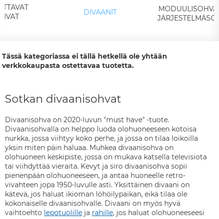
TUTTAVAT
MODUULISOHVAT
DIVAANIT
HVAT
JÄRJESTELMÄSO
Tässä kategoriassa ei tällä hetkellä ole yhtään
verkkokaupasta ostettavaa tuotetta.
Sotkan divaanisohvat
Divaanisohva on 2020-luvun "must have" -tuote.
Divaanisohvalla on helppo luoda olohuoneeseen kotoisa
nurkka, jossa viihtyy koko perhe, ja jossa on tilaa loikoilla
yksin miten päin haluaa. Muhkea divaanisohva on
olohuoneen keskipiste, jossa on mukava katsella televisiota
tai viihdyttää vieraita. Kevyt ja siro divaanisohva sopii
pienenpään olohuoneeseen, ja antaa huoneelle retro-
vivahteen jopa 1950-luvulle asti. Yksittäinen divaani on
kätevä, jos haluat ikioman löhöilypaikan, eikä tilaa ole
kokonaiselle divaanisohvalle. Divaani on myös hyvä
vaihtoehto
lepotuolille
ja
rahille
, jos haluat olohuoneeseesi