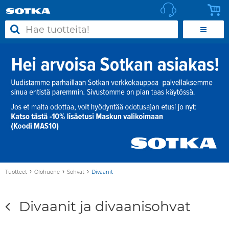
›
›
›
Tuotteet
Olohuone
Sohvat
Divaanit
Divaanit ja divaanisohvat