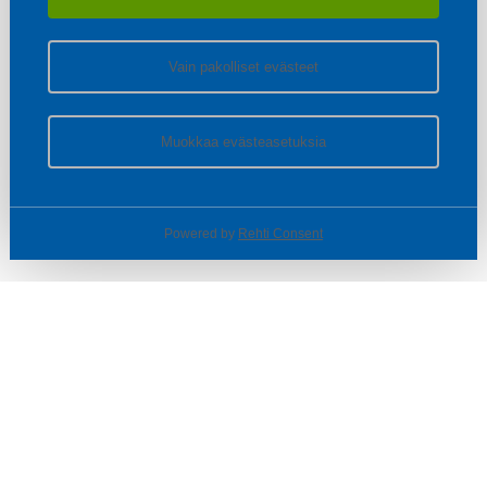
Vain pakolliset evästeet
Muokkaa evästeasetuksia
Powered by
Rehti Consent
© SOTKA / INDOOR GROUP OY
Tietoa yrityksestä
Käyttäjäehdot ja rekisteriseloste
Evästeasetukset