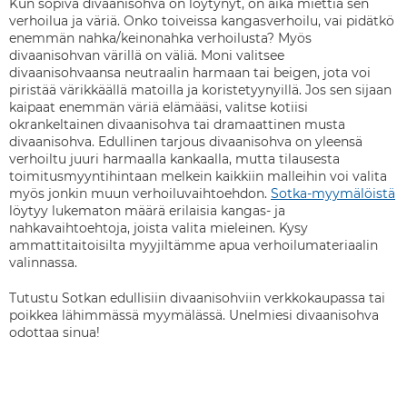
Kun sopiva divaanisohva on löytynyt, on aika miettiä sen
verhoilua ja väriä. Onko toiveissa kangasverhoilu, vai pidätkö
enemmän nahka/keinonahka verhoilusta? Myös
divaanisohvan värillä on väliä. Moni valitsee
divaanisohvaansa neutraalin harmaan tai beigen, jota voi
piristää värikkäällä matoilla ja koristetyynyillä. Jos sen sijaan
kaipaat enemmän väriä elämääsi, valitse kotiisi
okrankeltainen divaanisohva tai dramaattinen musta
divaanisohva. Edullinen tarjous divaanisohva on yleensä
verhoiltu juuri harmaalla kankaalla, mutta tilausesta
toimitusmyyntihintaan melkein kaikkiin malleihin voi valita
myös jonkin muun verhoiluvaihtoehdon.
Sotka-myymälöistä
löytyy lukematon määrä erilaisia kangas- ja
nahkavaihtoehtoja, joista valita mieleinen. Kysy
ammattitaitoisilta myyjiltämme apua verhoilumateriaalin
valinnassa.
Tutustu Sotkan edullisiin divaanisohviin verkkokaupassa tai
poikkea lähimmässä myymälässä. Unelmiesi divaanisohva
odottaa sinua!