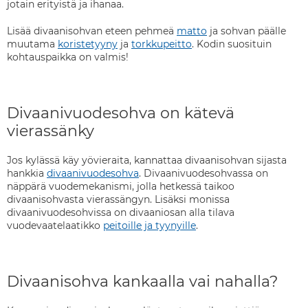
jotain erityistä ja ihanaa.
Lisää divaanisohvan eteen pehmeä
matto
ja sohvan päälle
muutama
koristetyyny
ja
torkkupeitto
. Kodin suosituin
kohtauspaikka on valmis!
Divaanivuodesohva on kätevä
vierassänky
Jos kylässä käy yövieraita, kannattaa divaanisohvan sijasta
hankkia
divaanivuodesohva
. Divaanivuodesohvassa on
näppärä vuodemekanismi, jolla hetkessä taikoo
divaanisohvasta vierassängyn. Lisäksi monissa
divaanivuodesohvissa on divaaniosan alla tilava
vuodevaatelaatikko
peitoille ja tyynyille
.
Divaanisohva kankaalla vai nahalla?