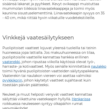
sisäänsä lakanat ja pyyhkeet. Kevyt ovikaappi muistuttaa
mummolan tiikkisiä liinavaatekaappeja ja toimii myös
kauniina sisustuselementtinä. Liinavaatekaapin syvyys on 35
- 40 cm, mikä riittää hyvin viikatuille vuodetekstiileille.
Vinkkejä vaatesäilytykseen
Puolipitoiset vaatteet lojuvat yleensä tuoleilla tai teinin
huoneessa jopa lattialla. Jos makuuhuoneessa on tilaa,
puolipitoisille vaatteille kannattaa hankkia erillinen
vaaterekki
, johon ripustaa viikolla käytössä olevat työ-,
harraste- ja kotivaatteet. Myös seinälle kiinnitettävä
naulakko
toimii hyvänä puolipitoisten vaatteiden säilytyspaikkana.
Vaaterekin tai naulakon viereen voi asettaa valmiiksi
pyykkikorin
, johon käytetyt vaatteet sujahtavat kuin
itsestään päivän päätteeksi.
Neuleet ja muut helposti venyvät vaatteet kannattaa
säilyttää viikattuina vaatekaapin hyllyllä.
Henkarissa
roikkuessa neuleeseen syntyy olkapäihin rumat
venymäkohdat.