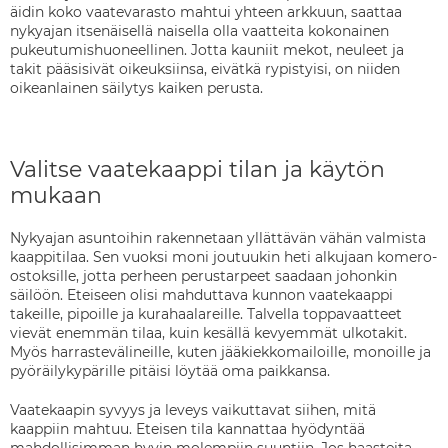
äidin koko vaatevarasto mahtui yhteen arkkuun, saattaa
nykyajan itsenäisellä naisella olla vaatteita kokonainen
pukeutumishuoneellinen. Jotta kauniit mekot, neuleet ja
takit pääsisivät oikeuksiinsa, eivätkä rypistyisi, on niiden
oikeanlainen säilytys kaiken perusta.
Valitse vaatekaappi tilan ja käytön
mukaan
Nykyajan asuntoihin rakennetaan yllättävän vähän valmista
kaappitilaa. Sen vuoksi moni joutuukin heti alkujaan komero-
ostoksille, jotta perheen perustarpeet saadaan johonkin
säilöön. Eteiseen olisi mahduttava kunnon vaatekaappi
takeille, pipoille ja kurahaalareille. Talvella toppavaatteet
vievät enemmän tilaa, kuin kesällä kevyemmät ulkotakit.
Myös harrastevälineille, kuten jääkiekkomailoille, monoille ja
pyöräilykypärille pitäisi löytää oma paikkansa.
Vaatekaapin syvyys ja leveys vaikuttavat siihen, mitä
kaappiin mahtuu. Eteisen tila kannattaa hyödyntää