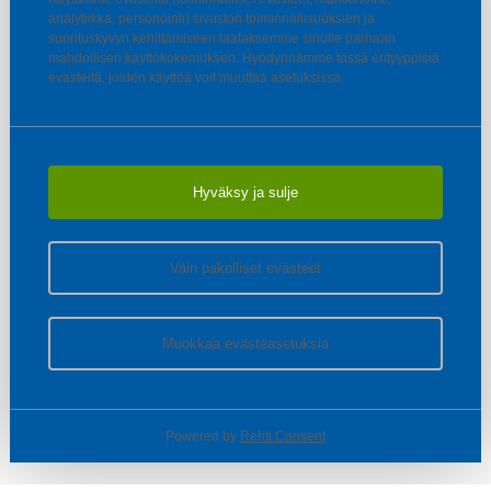
analytiikka, personointi) sivuston toiminnallisuuksien ja
suorituskyvyn kehittämiseen taataksemme sinulle parhaan
mahdollisen käyttökokemuksen. Hyödynnämme tässä erityyppisiä
evästeitä, joiden käyttöä voit muuttaa asetuksissa.
Hyväksy ja sulje
Vain pakolliset evästeet
Muokkaa evästeasetuksia
Powered by
Rehti Consent