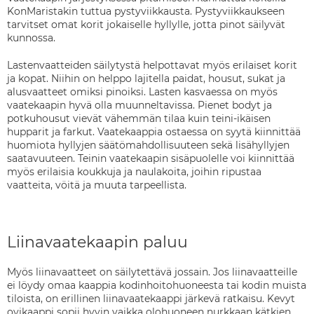
KonMaristakin tuttua pystyviikkausta. Pystyviikkaukseen
tarvitset omat korit jokaiselle hyllylle, jotta pinot säilyvät
kunnossa.
Lastenvaatteiden säilytystä helpottavat myös erilaiset korit
ja kopat. Niihin on helppo lajitella paidat, housut, sukat ja
alusvaatteet omiksi pinoiksi. Lasten kasvaessa on myös
vaatekaapin hyvä olla muunneltavissa. Pienet bodyt ja
potkuhousut vievät vähemmän tilaa kuin teini-ikäisen
hupparit ja farkut. Vaatekaappia ostaessa on syytä kiinnittää
huomiota hyllyjen säätömahdollisuuteen sekä lisähyllyjen
saatavuuteen. Teinin vaatekaapin sisäpuolelle voi kiinnittää
myös erilaisia koukkuja ja naulakoita, joihin ripustaa
vaatteita, vöitä ja muuta tarpeellista.
Liinavaatekaapin paluu
Myös liinavaatteet on säilytettävä jossain. Jos liinavaatteille
ei löydy omaa kaappia kodinhoitohuoneesta tai kodin muista
tiloista, on erillinen liinavaatekaappi järkevä ratkaisu. Kevyt
ovikaappi sopii hyvin vaikka olohuoneen nurkkaan kätkien