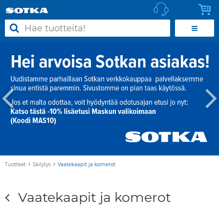
›
›
Tuotteet
Säilytys
Vaatekaapit ja komerot
Vaatekaapit ja komerot