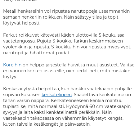
Metallihenkareihin voi ripustaa narutoppeja useammankin
samaan henkariin roikkuen. Näin säästyy tilaa ja topit
löytyvät helposti.
Farkut roikkuvat kätevästi käden ulottovilla S-koukuissa
vaatetangossa. Pujota S-koukku farkun keskimmäiseen
vyölenkkiin ja ripusta. S-koukkuihin voi ripustaa myös vyöt,
narutopit ja hihattomat paidat.
Koreihin
on helppo järjestellä huivit ja muut asusteet. Valitse
eri värinen kori eri asusteille, niin tiedät heti, mitä mistäkin
löytyy.
Kenkäsäilytystä helpottaa, kun hankkii vaatekaapin pohjalle
sopivan kokoisen
kenkätelineen
. Säädettävä kenkäteline on
tähän varsin näppärä. Kenkätelineeseen kenkiä mahtuu
tuplasti se, mitä normaalisti. Hyödynnä 60 cm vaatekaapin
syvyys ja laita kaksi kenkätelinettä peräkkäin. Näin
vaatekaapin takaosassa on vähemmän käytetyt kengät,
kuten talvella kesäkengät ja päinvastoin.