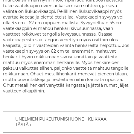
mahdollisimman hyvin molempiin suuntiin. Jos haasteita
tulee vaatekaapin ovien aukaisemisen suhteen, järkevä
valinta on liukuovikaappi. Peilillinen liukuovikaappi myös
avartaa kapeaa ja pientä eteistilaa. Vaatekaapin syvyys voi
olla 45 cm - 62 cm riippuen mallista. Syvyydeltään 45 cm
vaatekaappiin ei mahdu henkari sivusuunnassa, vaan
vaatteet roikkuvat tangolla leveyssuunnassa. Osassa
vaatekaapeista saa tangon vedettyä myös osittain ulos
kaapista, jolloin vaatteiden valinta henkareilta helpottuu. Jos
vaatekaapin syvyys on 62 cm tai enemmän, mahtuvat
henkarit hyvin roikkumaan sivusuunnittain ja vaatteita
mahtuu myös enemmän henkareille. Myös henkareiden
paksuu vaikuttaa siihen, paljonko vaatteita mahtuu tangolle
roikkumaan. Ohuet metallihenkarit menevät pieneen tilaan,
mutta puvuntakkeja ja neuleita ei niihin kannata ripustaa.
Ohut metallihenkari venyttää kangasta ja jättää rumat jäljet
vaatteen olkapäihin.
UNELMIEN PUKEUTUMISHUONE - KLIKKAA
TÄSTÄ