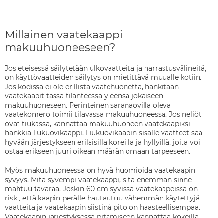
Millainen vaatekaappi
makuuhuoneeseen?
Jos eteisessä säilytetään ulkovaatteita ja harrastusvälineitä,
on käyttövaatteiden säilytys on mietittävä muualle kotiin.
Jos kodissa ei ole erillistä vaatehuonetta, hankitaan
vaatekaapit tässä tilanteessa yleensä jokaiseen
makuuhuoneseen. Perinteinen saranaovilla oleva
vaatekomero toimii tilavassa makuuhuoneessa. Jos neliöt
ovat tiukassa, kannattaa makuuhuoneen vaatekaapiksi
hankkia liukuovikaappi. Liukuovikaapin sisälle vaatteet saa
hyvään järjestykseen erilaisilla koreilla ja hyllyillä, joita voi
ostaa erikseen juuri oikean määrän omaan tarpeeseen.
Myös makuuhuoneessa on hyvä huomioida vaatekaapin
syvyys. Mitä syvempi vaatekaappi, sitä enemmän sinne
mahtuu tavaraa. Joskin 60 cm syvissä vaatekaapeissa on
riski, että kaapin perälle hautautuu vähemmän käytettyjä
vaatteita ja vaatekaapin siistinä pito on haasteellisempaa.
Vaatekaapin järjestyksessä pitämiseen kannattaa kokeilla