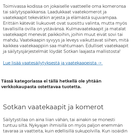
Toimivassa kodissa on jokaiselle vaatteelle oma komeronsa
tai säilytyspaikkansa. Laadukkaat vaatekomerot ja
vaatekaapit tekevätkin arjesta ja elämästä sujuvampaa.
Erittäin kätevät liukuovet ovat suosittu valinta, mutta myös
tavallisilla ovilla on ystävänsä. Kulmavaatekaapit ja matalat
vaatekaapit menevät paikkoihin, joihin muut eivät sovi tai
mahdu. Vaatekaapin syvyys ja leveys vaikuttavat siihen, mitä
kaikkea vaatekaappiin saa mahtumaan. Edulliset vaatekaapit
ja säilytysjärjestelmät löydät Sotkan laajasta mallistosta!
Lue lisää vaatesäilytyksestä ja vaatekaapeista ->
Tässä kategoriassa ei tällä hetkellä ole yhtään
verkkokaupasta ostettavaa tuotetta.
Sotkan vaatekaapit ja komerot
Säilytystilaa on aina liian vähän, tai ainakin se monesti
tuntuu siltä. Nykyajan ihmisillä on myös paljon enemmän
tavaraa ja vaatteita, kuin edellisillä sukupolvilla. Kun isoäidin