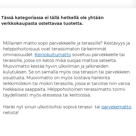
Tässä kategoriassa ei tällä hetkellä ole yhtään
verkkokaupasta ostettavaa tuotetta.
Millainen matto sopii parvekkeelle ja terassille? Kestävyys ja
helppohoitoisuus ovat terassimaton tärkeimmät
ominaisuudet.
Keinokuitumatto
soveltuu parvekkeelle tai
terassille, jossa on katos mikä suojaa mattoa sateelta.
Muovimatto kestää hyvin ulkoilman ja jalkineiden
kulutuksen. Se on samalla myös osa terassin tai parvekkeen
sisustusta. Muovimatto on myös loistava hankinta
leikkimökkiin tai mökin terassille, jossa ei tarvitse niin varoa
hiekkaisia saappaita. Helppohoitoinen terassimatto toimii
täydellisesti myös eteisessä tai keittiössä.
Hanki nyt sinun ulkotiloihisi sopiva terassi- tai
parvekematto
netistä!