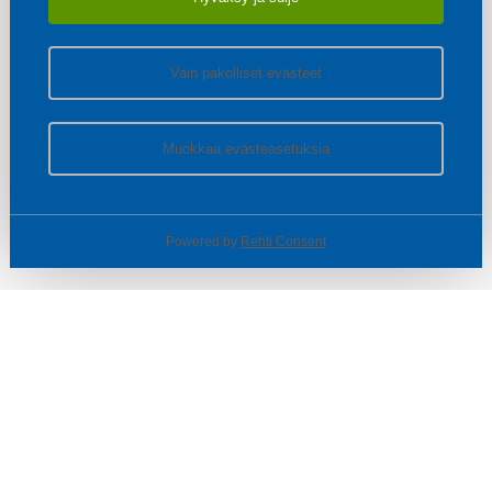
Vain pakolliset evästeet
Muokkaa evästeasetuksia
Powered by
Rehti Consent
© SOTKA / INDOOR GROUP OY
Tietoa yrityksestä
Käyttäjäehdot ja rekisteriseloste
Evästeasetukset