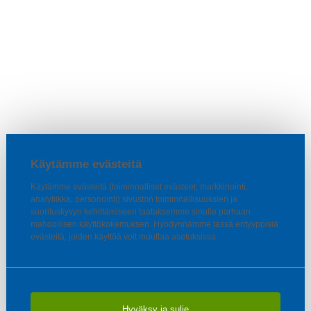
Käytämme evästeitä
Käytämme evästeitä (toiminnalliset evästeet, markkinointi,
analytiikka, personointi) sivuston toiminnallisuuksien ja
suorituskyvyn kehittämiseen taataksemme sinulle parhaan
mahdollisen käyttökokemuksen. Hyödynnämme tässä erityyppisiä
evästeitä, joiden käyttöä voit muuttaa asetuksissa.
Hyväksy ja sulje