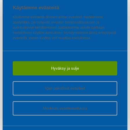
Käytämme evästeitä
Käytämme evästeitä (toiminnalliset evästeet, markkinointi,
analytiikka, personointi) sivuston toiminnallisuuksien ja
suorituskyvyn kehittämiseen taataksemme sinulle parhaan
mahdollisen käyttökokemuksen. Hyödynnämme tässä erityyppisiä
evästeitä, joiden käyttöä voit muuttaa asetuksissa.
Hyväksy ja sulje
Vain pakolliset evästeet
Muokkaa evästeasetuksia