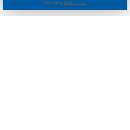
Powered by
Rehti Consent
© SOTKA / INDOOR GROUP OY
Tietoa yrityksestä
Käyttäjäehdot ja rekisteriseloste
Evästeasetukset
TUOTTEET & TARJOUKSET
MYYMÄLÄT
ASIAKASPALVELU
VINKIT & OPPAAT
PALVELUT
SISUSTUSIDEOITA
LÖYTÖNURKKA
TYÖPAIKAT