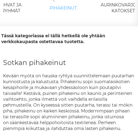
OHVAT JA
AURINKOVARJOT
PIHAKEINUT
ARYHMÄT
KATOKSET
Tässä kategoriassa ei tällä hetkellä ole yhtään
verkkokaupasta ostettavaa tuotetta.
Sotkan pihakeinut
Kevään myötä on hauska ryhtyä suunnittelemaan puutarhan
kunnostusta ja kalustusta. Pihakeinu sopii suomalaiskotien
kesäpihoille ja mukavaan yhdessäoloon kuin poutapilvi
taivaalle! Kestävä, puinen pihakeinu on kaunis ja perinteinen
vaihtoehto, jonka ilmettä voit vaihdella erilaisilla
pehmusteilla. On kyseessä sitten puutarha, terassi tai mökin
piha, pihakeinu on kaiken keskiössä. Modernimpaan pihaan
tai terassille sopii alumiininen pihakeinu, jonka istuinosa
on
säänkestävää helppohoitoista textileneä.
Perheen
pienimpiä kiikuttaa ja ilahduttaa oma lasten pihakeinu.