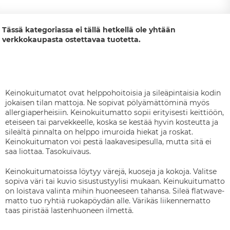
Tässä kategoriassa ei tällä hetkellä ole yhtään
verkkokaupasta ostettavaa tuotetta.
Keinokuitumatot ovat helppohoitoisia ja sileäpintaisia kodin
jokaisen tilan mattoja. Ne sopivat pölyämättöminä myös
allergiaperheisiin. Keinokuitumatto sopii erityisesti keittiöön,
eteiseen tai parvekkeelle, koska se kestää hyvin kosteutta ja
sileältä pinnalta on helppo imuroida hiekat ja roskat.
Keinokuitumaton voi pestä laakavesipesulla, mutta sitä ei
saa liottaa. Tasokuivaus.
Keinokuitumatoissa löytyy värejä, kuoseja ja kokoja. Valitse
sopiva väri tai kuvio sisustustyylisi mukaan. Keinukuitumatto
on loistava valinta mihin huoneeseen tahansa. Sileä flatwave-
matto tuo ryhtiä ruokapöydän alle. Värikäs liikennematto
taas piristää lastenhuoneen ilmettä.