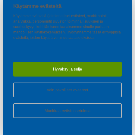
Käytämme evästeitä
Käytämme evästeitä (toiminnalliset evästeet, markkinointi,
analytiikka, personointi) sivuston toiminnallisuuksien ja
suorituskyvyn kehittämiseen taataksemme sinulle parhaan
mahdollisen käyttökokemuksen. Hyödynnämme tässä erityyppisiä
evästeitä, joiden käyttöä voit muuttaa asetuksissa.
Hyväksy ja sulje
Vain pakolliset evästeet
Muokkaa evästeasetuksia