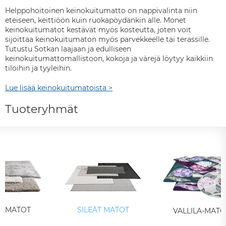
Helppohoitoinen keinokuitumatto on nappivalinta niin
eteiseen, keittiöön kuin ruokapöydänkin alle. Monet
keinokuitumatot kestävät myös kosteutta, joten voit
sijoittaa keinokuitumaton myös parvekkeelle tai terassille.
Tutustu Sotkan laajaan ja edulliseen
keinokuitumattomallistoon, kokoja ja värejä löytyy kaikkiin
tiloihin ja tyyleihin.
Lue lisää keinokuitumatoista >
Tuoteryhmät
AMATOT
SILEÄT MATOT
VALLILA-MATO