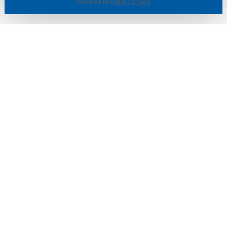
Powered by
Rehti Consent
© SOTKA / INDOOR GROUP OY
Tietoa yrityksestä
Käyttäjäehdot ja rekisteriseloste
Evästeasetukset
TUOTTEET & TARJOUKSET
MYYMÄLÄT
ASIAKASPALVELU
VINKIT & OPPAAT
PALVELUT
SISUSTUSIDEOITA
LÖYTÖNURKKA
TYÖPAIKAT