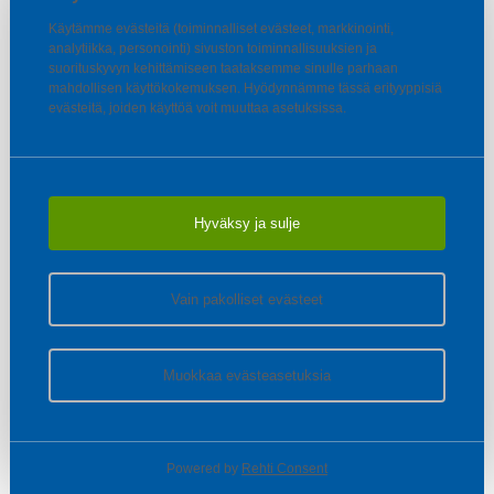
Käytämme evästeitä (toiminnalliset evästeet, markkinointi,
analytiikka, personointi) sivuston toiminnallisuuksien ja
suorituskyvyn kehittämiseen taataksemme sinulle parhaan
mahdollisen käyttökokemuksen. Hyödynnämme tässä erityyppisiä
evästeitä, joiden käyttöä voit muuttaa asetuksissa.
Hyväksy ja sulje
Vain pakolliset evästeet
Muokkaa evästeasetuksia
Powered by
Rehti Consent