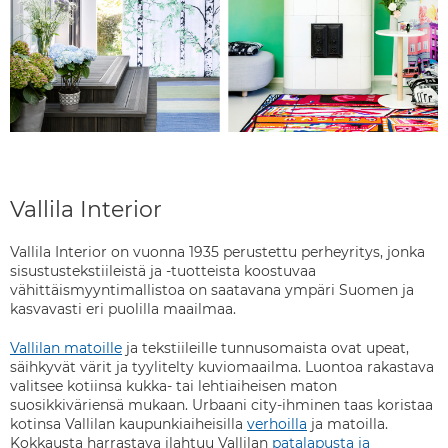
Vallila Interior
Vallila Interior on vuonna 1935 perustettu perheyritys, jonka
sisustustekstiileistä ja -tuotteista koostuvaa
vähittäismyyntimallistoa on saatavana ympäri Suomen ja
kasvavasti eri puolilla maailmaa.
Vallilan matoille
ja tekstiileille tunnusomaista ovat upeat,
säihkyvät värit ja tyylitelty kuviomaailma. Luontoa rakastava
valitsee kotiinsa kukka- tai lehtiaiheisen maton
suosikkiväriensä mukaan. Urbaani city-ihminen taas koristaa
kotinsa Vallilan kaupunkiaiheisilla
verhoilla
ja matoilla.
Kokkausta harrastava ilahtuu Vallilan
patalapusta ja