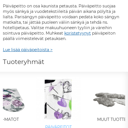
Päiväpeitto on osa kaunista petausta. Päiväpeitto suojaa
myös sänkyä ja vuodetekstiileitä päivän aikana pölyltä ja
lialta. Parisängyn päiväpeitto voidaan pedata koko sängyn
matkalta, tai jättää puoleen väliin sänkyä ja tehdä ns.
hotellipetaus. Valitse makuuhuoneen tyyliin ja väreihin
sointuva päiväpeitto. Muhkeat
koristetyynyt
päiväpeiton
päällä viimeistelevät petauksen.
Lue lisää päiväpeitoista >
Tuoteryhmät
LA-MATOT
MUUT TUOTTE
PÄIVÄPEITOT