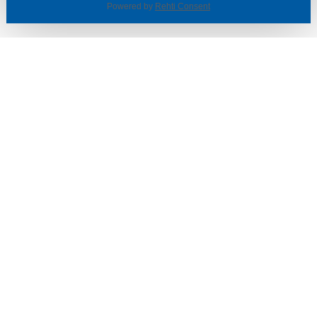
Powered by
Rehti Consent
© SOTKA / INDOOR GROUP OY
Tietoa yrityksestä
Käyttäjäehdot ja rekisteriseloste
Evästeasetukset
TUOTTEET & TARJOUKSET
MYYMÄLÄT
ASIAKASPALVELU
VINKIT & OPPAAT
PALVELUT
SISUSTUSIDEOITA
LÖYTÖNURKKA
TYÖPAIKAT