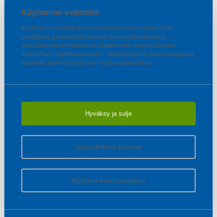
Käytämme evästeitä
Käytämme evästeitä (toiminnalliset evästeet, markkinointi,
analytiikka, personointi) sivuston toiminnallisuuksien ja
suorituskyvyn kehittämiseen taataksemme sinulle parhaan
mahdollisen käyttökokemuksen. Hyödynnämme tässä erityyppisiä
evästeitä, joiden käyttöä voit muuttaa asetuksissa.
Hyväksy ja sulje
Vain pakolliset evästeet
Muokkaa evästeasetuksia