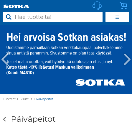
›
›
Tuotteet
Sisustus
Päiväpeitot
Päiväpeitot