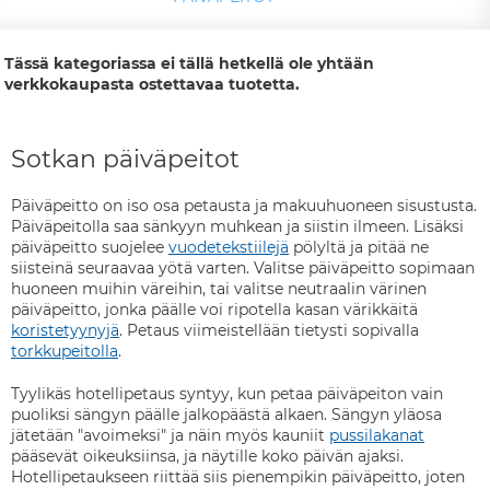
Tässä kategoriassa ei tällä hetkellä ole yhtään
verkkokaupasta ostettavaa tuotetta.
Sotkan päiväpeitot
Päiväpeitto on iso osa petausta ja makuuhuoneen sisustusta.
Päiväpeitolla saa sänkyyn muhkean ja siistin ilmeen. Lisäksi
päiväpeitto suojelee
vuodetekstiilejä
pölyltä ja pitää ne
siisteinä seuraavaa yötä varten. Valitse päiväpeitto sopimaan
huoneen muihin väreihin, tai valitse neutraalin värinen
päiväpeitto, jonka päälle voi ripotella kasan värikkäitä
koristetyynyjä
. Petaus viimeistellään tietysti sopivalla
torkkupeitolla
.
Tyylikäs hotellipetaus syntyy, kun petaa päiväpeiton vain
puoliksi sängyn päälle jalkopäästä alkaen. Sängyn yläosa
jätetään "avoimeksi" ja näin myös kauniit
pussilakanat
pääsevät oikeuksiinsa, ja näytille koko päivän ajaksi.
Hotellipetaukseen riittää siis pienempikin päiväpeitto, joten