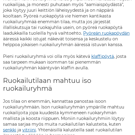
ruokailijaa, ja monesti puhutaan myös "aamiaispöydästä",
joka löytyy juuri keittiön läheisyydestä ja on näppärä
kooltaan. Pyöreä ruokapöytä vie hiemen kantikasta
ruokailuryhmää enemmän tilaa, mutta jos järjestät
illalliskutsuja tai ruokajuhlia usein, on pyöreä ruokapöytä
laadukkailla tuoleilla hyvä vaihtoehto.
Pyöreän ruokapöydän
ääressä kaikki istujat näkevät toisensa ja keskustelu on
helppoa jokaisen ruokailuryhmän ääressä istuvan kanssa.
Pieni ruokailuryhmä voi olla myös kätevä
klaffipöytä
, josta
saa tarpeen mukaan isomman tai pienemmän
ruokailuryhmän kääntyvän klaffin avulla.
Ruokailutilaan mahtuu iso
ruokailuryhmä
Jos tilaa on enemmän, kannattaa panostaa isoon
ruokailuryhmään. Ison ruokailuryhmän ympärille mahtuu
ruokailijoita jopa kuudesta kymmeneen ruokaryhmän
mallista ja koosta riippuen. Moniin ruokailuryhmiin löytyy
samaa sarjaa myös muita ruokailutilan kalusteita, kuten
senkki
ja
vitriini
. Yhtenäisillä kalusteilla saat ruokailutilan