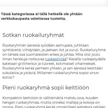
Tässä kategoriassa ei tällä hetkellä ole yhtään
verkkokaupasta ostettavaa tuotetta.
Sotkan ruokailuryhmät
Ruokaryhmän ääressä syödään aamupala, juhlitaan
synttäreitä, viihdytään, ja jaetaan ilot ja surut. Ruokailuryhmä
on tärkeä osa suomalaisten arkea ja juhlaa. Mitä olisi joulu
ilman herkkuja notkuvaa
ruokapöytää
? Kesällä ruokapöydälle
katetaan grilliherkut ja tuoreet, kotimaiset vihannekset.
Ruokaryhmä kerää perheen yhteen, ja sen ääressä kestitään
sukulaisia ja ystäviä. Millainen ruokailuryhmä sopisi sinun
kotiisi?
Pieni ruokaryhmä sopii keittiöön
Kompaktiin keittiöön ei välttämättä mahdu isoa, kuuden
hengen ruokaryhmää, mutta onneksi malleja ja kokoja on
monia. Pieni ruokaryhmä kerää ympärilleen kahdesta neljään