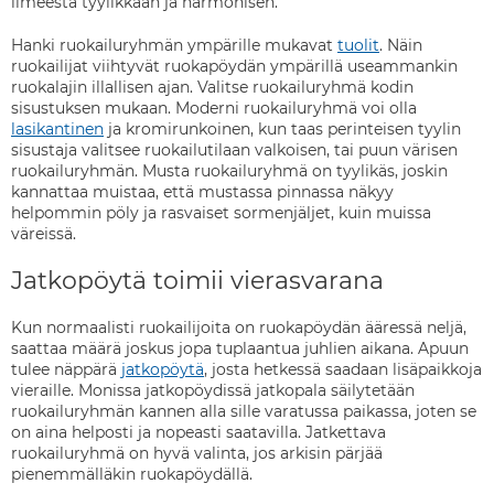
ilmeestä tyylikkään ja harmonisen.
Hanki ruokailuryhmän ympärille mukavat
tuolit
. Näin
ruokailijat viihtyvät ruokapöydän ympärillä useammankin
ruokalajin illallisen ajan. Valitse ruokailuryhmä kodin
sisustuksen mukaan. Moderni ruokailuryhmä voi olla
lasikantinen
ja kromirunkoinen, kun taas perinteisen tyylin
sisustaja valitsee ruokailutilaan valkoisen, tai puun värisen
ruokailuryhmän. Musta ruokailuryhmä on tyylikäs, joskin
kannattaa muistaa, että mustassa pinnassa näkyy
helpommin pöly ja rasvaiset sormenjäljet, kuin muissa
väreissä.
Jatkopöytä toimii vierasvarana
Kun normaalisti ruokailijoita on ruokapöydän ääressä neljä,
saattaa määrä joskus jopa tuplaantua juhlien aikana. Apuun
tulee näppärä
jatkopöytä
, josta hetkessä saadaan lisäpaikkoja
vieraille. Monissa jatkopöydissä jatkopala säilytetään
ruokailuryhmän kannen alla sille varatussa paikassa, joten se
on aina helposti ja nopeasti saatavilla. Jatkettava
ruokailuryhmä on hyvä valinta, jos arkisin pärjää
pienemmälläkin ruokapöydällä.