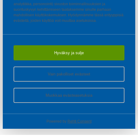
analytiikka, personointi) sivuston toiminnallisuuksien ja
suorituskyvyn kehittämiseen taataksemme sinulle parhaan
mahdollisen käyttökokemuksen. Hyödynnämme tässä erityyppisiä
evästeitä, joiden käyttöä voit muuttaa asetuksissa.
Hyväksy ja sulje
Vain pakolliset evästeet
Muokkaa evästeasetuksia
Powered by
Rehti Consent