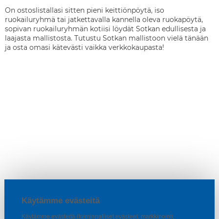
On ostoslistallasi sitten pieni keittiönpöytä, iso
ruokailuryhmä tai jatkettavalla kannella oleva ruokapöytä,
sopivan ruokailuryhmän kotiisi löydät Sotkan edullisesta ja
laajasta mallistosta. Tutustu Sotkan mallistoon vielä tänään
ja osta omasi kätevästi vaikka verkkokaupasta!
Käytämme evästeitä
Käytämme evästeitä (toiminnalliset evästeet, markkinointi,