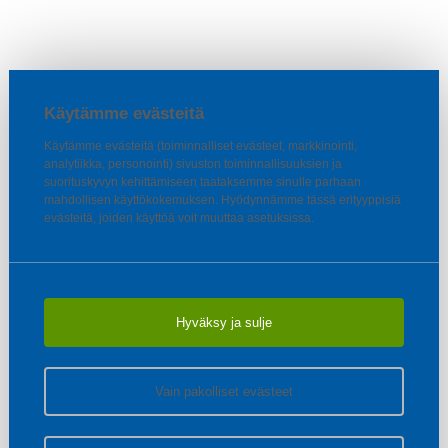
Käytämme evästeitä
Käytämme evästeitä (toiminnalliset evästeet, markkinointi,
analytiikka, personointi) sivuston toiminnallisuuksien ja
suorituskyvyn kehittämiseen taataksemme sinulle parhaan
mahdollisen käyttökokemuksen. Hyödynnämme tässä erityyppisiä
evästeitä, joiden käyttöä voit muuttaa asetuksissa.
Hyväksy ja sulje
Vain pakolliset evästeet