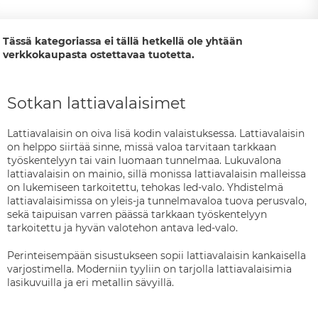
Tässä kategoriassa ei tällä hetkellä ole yhtään
verkkokaupasta ostettavaa tuotetta.
Sotkan lattiavalaisimet
Lattiavalaisin on oiva lisä kodin valaistuksessa. Lattiavalaisin
on helppo siirtää sinne, missä valoa tarvitaan tarkkaan
työskentelyyn tai vain luomaan tunnelmaa. Lukuvalona
lattiavalaisin on mainio, sillä monissa lattiavalaisin malleissa
on lukemiseen tarkoitettu, tehokas led-valo. Yhdistelmä
lattiavalaisimissa on yleis-ja tunnelmavaloa tuova perusvalo,
sekä taipuisan varren päässä tarkkaan työskentelyyn
tarkoitettu ja hyvän valotehon antava led-valo.
Perinteisempään sisustukseen sopii lattiavalaisin kankaisella
varjostimella. Moderniin tyyliin on tarjolla lattiavalaisimia
lasikuvuilla ja eri metallin sävyillä.