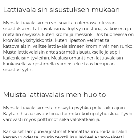
Lattiavalaisin sisustuksen mukaan
Myös lattiavalaisimen voi sovittaa olemassa olevaan
sisustukseen. Lattiavalaisimia löytyy mustana, valkoisena ja
metallin sävyissä, kuten kromi ja messinki. Jos huoneessa on
kromisia yksityiskohtia, kuten lipaston vetimet tai
kattovalaisin, valitse lattiavalaisimeen kromin värinen runko.
Musta lattiavalaisin antaa särmää sisustukselle ja sopii
kaikenlaisiin tyyleihin. Maalaisromanttinen lattiavalaisin
kankaisella varjostimella viimeistelee taas hempeän
sisustustyylin.
Muista lattiavalaisimen huolto
Myös lattiavalaisimesta on syytä pyyhkiä pölyt aika ajoin.
Käytä nihkeää siivousliinaa tai mikrokuitupölyhuiskaa. Pyyhi
varovasti myös polttimot sekä valokatkaisija.
Kankaiset lampunvarjostimet kannattaa imuroida ainakin
kerran vuodessa imurin tekstiilisuulakkeella varovaisesti.