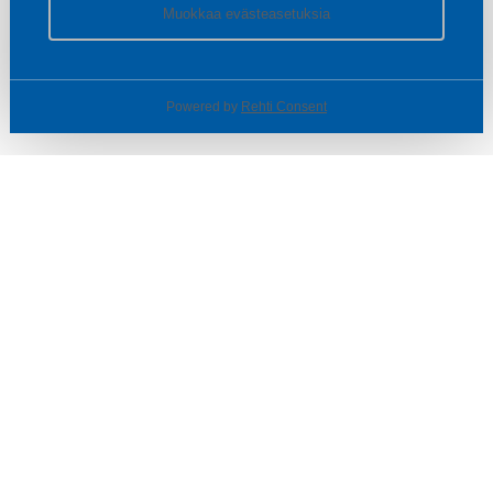
Muokkaa evästeasetuksia
Powered by
Rehti Consent
© SOTKA / INDOOR GROUP OY
Tietoa yrityksestä
Käyttäjäehdot ja rekisteriseloste
Evästeasetukset
TUOTTEET & TARJOUKSET
MYYMÄLÄT
ASIAKASPALVELU
VINKIT & OPPAAT