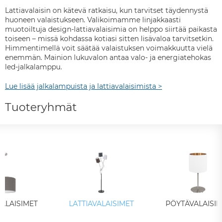
Lattiavalaisin on kätevä ratkaisu, kun tarvitset täydennystä
huoneen valaistukseen. Valikoimamme linjakkaasti
muotoiltuja design-lattiavalaisimia on helppo siirtää paikasta
toiseen – missä kohdassa kotiasi sitten lisävaloa tarvitsetkin.
Himmentimellä voit säätää valaistuksen voimakkuutta vielä
enemmän. Mainion lukuvalon antaa valo- ja energiatehokas
led-jalkalamppu.
Lue lisää jalkalampuista ja lattiavalaisimista >
Tuoteryhmät
ALAISIMET
LATTIAVALAISIMET
PÖYTÄVALAISIM