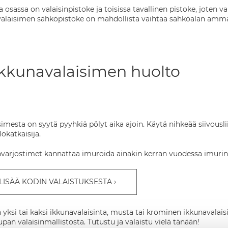
 osassa on valaisinpistoke ja toisissa tavallinen pistoke, joten 
alaisimen sähköpistoke on mahdollista vaihtaa sähköalan amma
ikkunavalaisimen huolto
imesta on syytä pyyhkiä pölyt aika ajoin. Käytä nihkeää siivousl
lokatkaisija.
arjostimet kannattaa imuroida ainakin kerran vuodessa imurin te
 LISÄÄ KODIN VALAISTUKSESTA
en yksi tai kaksi ikkunavalaisinta, musta tai krominen ikkunavalais
pan valaisinmallistosta. Tutustu ja valaistu vielä tänään!