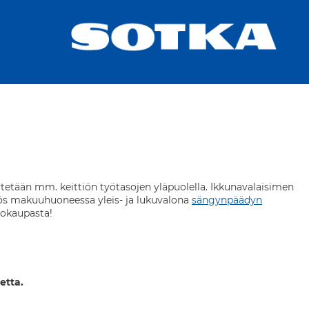
ytetään mm. keittiön työtasojen yläpuolella. Ikkunavalaisimen
yös makuuhuoneessa yleis- ja lukuvalona
sängynpäädyn
kokaupasta!
etta.