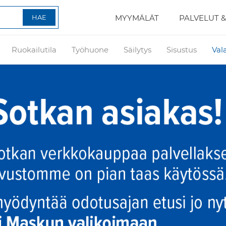
MYYMÄLÄT
PALVELUT &
Ruokailutila
Työhuone
Säilytys
Sisustus
Val