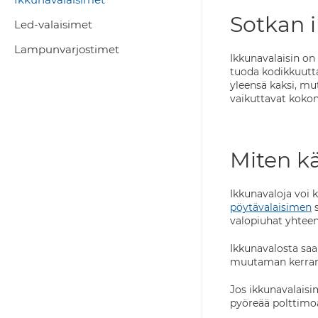
Sotkan 
Led-valaisimet
Lampunvarjostimet
Ikkunavalaisin on
tuoda kodikkuutta
yleensä kaksi, mu
vaikuttavat koko
Miten kä
Ikkunavaloja voi 
pöytävalaisimen
s
valopiuhat yhteen
Ikkunavalosta saa
muutaman kerran 
Jos ikkunavalaisim
pyöreää polttimoa