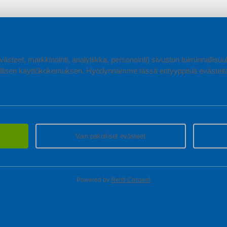
ästeet, markkinointi, analytiikka, personointi) sivuston toiminnallis
lisen käyttökokemuksen. Hyödynnämme tässä erityyppisiä evästeitä, 
Vain pakolliset evästeet
Powered by
Rehti Consent