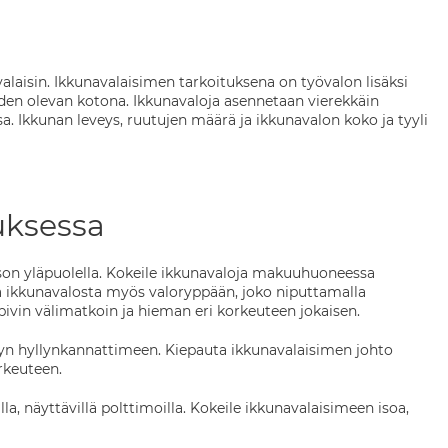
alaisin. Ikkunavalaisimen tarkoituksena on työvalon lisäksi
aiden olevan kotona. Ikkunavaloja asennetaan vierekkäin
a. Ikkunan leveys, ruutujen määrä ja ikkunavalon koko ja tyyli
uksessa
son yläpuolella. Kokeile ikkunavaloja makuuhuoneessa
ikkunavalosta myös valoryppään, joko niputtamalla
pivin välimatkoin ja hieman eri korkeuteen jokaisen.
yyn hyllynkannattimeen. Kiepauta ikkunavalaisimen johto
rkeuteen.
illa, näyttävillä polttimoilla. Kokeile ikkunavalaisimeen isoa,