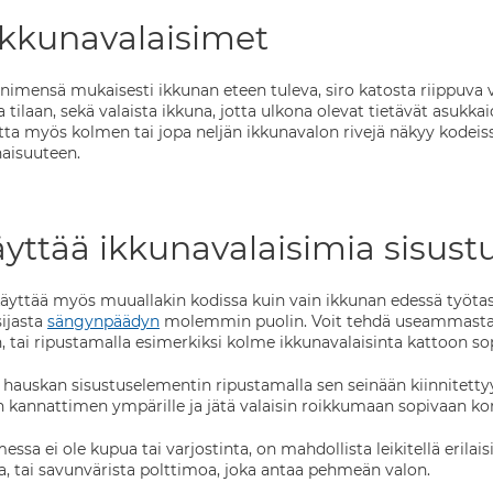
ikkunavalaisimet
 nimensä mukaisesti ikkunan eteen tuleva, siro katosta riippuva v
 tilaan, sekä valaista ikkuna, jotta ulkona olevat tietävät asukk
tta myös kolmen tai jopa neljän ikkunavalon rivejä näkyy kodeiss
naisuuteen.
yttää ikkunavalaisimia sisust
käyttää myös muuallakin kodissa kuin vain ikkunan edessä työta
ijasta
sängynpäädyn
molemmin puolin. Voit tehdä useammasta 
, tai ripustamalla esimerkiksi kolme ikkunavalaisinta kattoon so
 hauskan sisustuselementin ripustamalla sen seinään kiinnitett
kannattimen ympärille ja jätä valaisin roikkumaan sopivaan ko
essa ei ole kupua tai varjostinta, on mahdollista leikitellä erilais
, tai savunvärista polttimoa, joka antaa pehmeän valon.