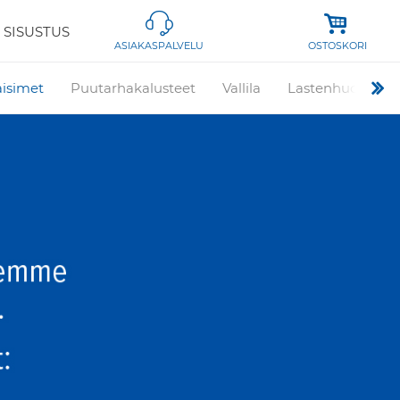
 SISUSTUS
OSTOSKORI
ASIAKASPALVELU
aisimet
Puutarhakalusteet
Vallila
Lastenhuone