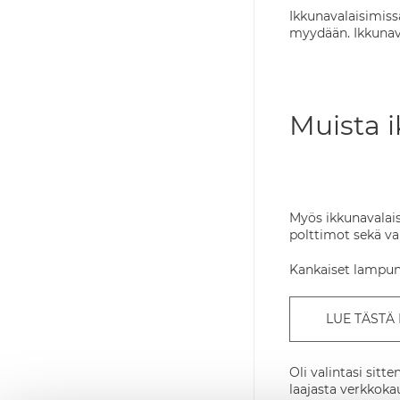
Ikkunavalaisimissa
myydään. Ikkunav
Muista 
Myös ikkunavalais
polttimot sekä va
Kankaiset lampunv
LUE TÄSTÄ
Oli valintasi sitt
laajasta verkkokau