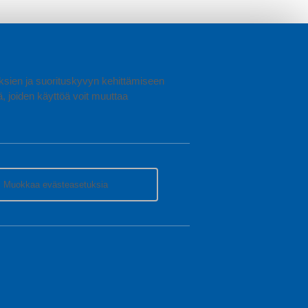
uuksien ja suorituskyvyn kehittämiseen
joiden käyttöä voit muuttaa
Muokkaa evästeasetuksia