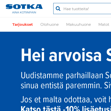
AINA KOTIINPÄIN
Tarjoukset
Olohuone
Makuuhuone
Matot