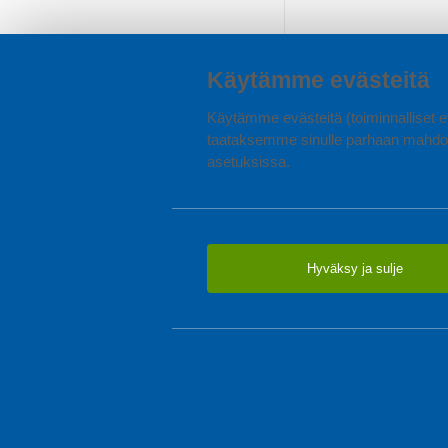
Käytämme evästeitä
Käytämme evästeitä (toiminnalliset ev
taataksemme sinulle parhaan mahdol
asetuksissa.
Hyväksy ja sulje