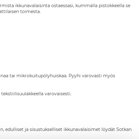
varmista ikkunavalaisinta ostaessasi, kummalla pistokkeella se
ttilaisen toimesta.
iinaa tai mikrokuitupölyhuiskaa. Pyyhi varovasti myös
kstiilisuulakkeella varovaisesti.
in, edulliset ja sisustukselliset ikkunavalaisimet löydät Sotkan