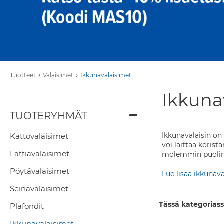
›
›
Tuotteet
Valaisimet
Ikkunavalaisimet
Ikkuna
TUOTERYHMÄT
Ikkunavalaisin on
Kattovalaisimet
voi laittaa koris
Lattiavalaisimet
molemmin puolin. 
Pöytävalaisimet
Lue lisää ikkunava
Seinävalaisimet
Tässä kategoriass
Plafondit
Ikkunavalaisimet