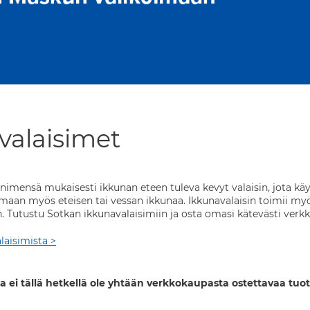
valaisimet
 nimensä mukaisesti ikkunan eteen tuleva kevyt valaisin, jota kä
tamaan myös eteisen tai vessan ikkunaa. Ikkunavalaisin toimii m
Tutustu Sotkan ikkunavalaisimiin ja osta omasi kätevästi verk
laisimista >
a ei tällä hetkellä ole yhtään verkkokaupasta ostettavaa tuot