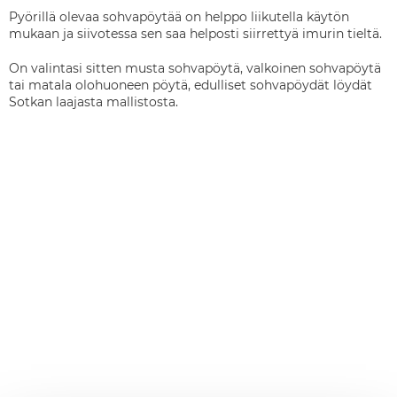
Pyörillä olevaa sohvapöytää on helppo liikutella käytön
mukaan ja siivotessa sen saa helposti siirrettyä imurin tieltä.
On valintasi sitten musta sohvapöytä, valkoinen sohvapöytä
tai matala olohuoneen pöytä, edulliset sohvapöydät löydät
Sotkan laajasta mallistosta.