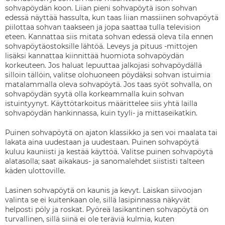
sohvapöydän koon. Liian pieni sohvapöytä ison sohvan
edessä näyttää hassulta, kun taas liian massiinen sohvapöytä
piilottaa sohvan taakseen ja jopa saattaa tulla television
eteen. Kannattaa siis mitata sohvan edessä oleva tila ennen
sohvapöytäostoksille lähtöä. Leveys ja pituus -mittojen
lisäksi kannattaa kiinnittää huomiota sohvapöydän
korkeuteen. Jos haluat lepuuttaa jalkojasi sohvapöydällä
silloin tällöin, valitse olohuoneen pöydäksi sohvan istuimia
matalammalla oleva sohvapöytä. Jos taas syöt sohvalla, on
sohvapöydän syytä olla korkeammalla kuin sohvan
istuintyynyt. Käyttötarkoitus määrittelee siis yhtä lailla
sohvapöydän hankinnassa, kuin tyyli- ja mittaseikatkin.
Puinen sohvapöytä on ajaton klassikko ja sen voi maalata tai
lakata aina uudestaan ja uudestaan. Puinen sohvapöytä
kuluu kauniisti ja kestää käyttöä. Valitse puinen sohvapöytä
alatasolla; saat aikakaus- ja sanomalehdet siististi talteen
käden ulottoville.
Lasinen sohvapöytä on kaunis ja kevyt. Laiskan siivoojan
valinta se ei kuitenkaan ole, sillä lasipinnassa näkyvät
helposti pöly ja roskat. Pyöreä lasikantinen sohvapöytä on
turvallinen, sillä siinä ei ole teräviä kulmia, kuten