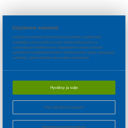
Käytämme evästeitä
Käytämme evästeitä (toiminnalliset evästeet, markkinointi,
analytiikka, personointi) sivuston toiminnallisuuksien ja
suorituskyvyn kehittämiseen taataksemme sinulle parhaan
mahdollisen käyttökokemuksen. Hyödynnämme tässä erityyppisiä
evästeitä, joiden käyttöä voit muuttaa asetuksissa.
Hyväksy ja sulje
Vain pakolliset evästeet
Muokkaa evästeasetuksia