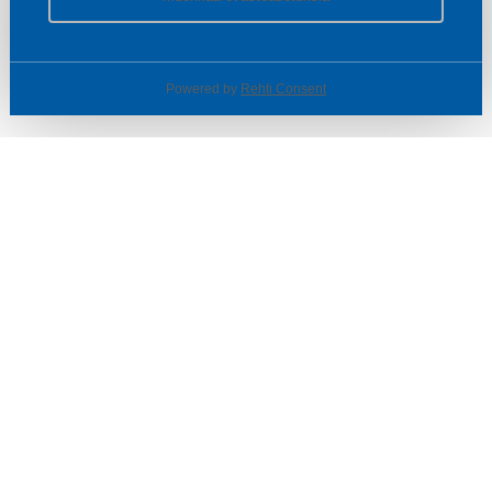
Powered by
Rehti Consent
© SOTKA / INDOOR GROUP OY
Tietoa yrityksestä
Käyttäjäehdot ja rekisteriseloste
Evästeasetukset
TUOTTEET & TARJOUKSET
MYYMÄLÄT
ASIAKASPALVELU
VINKIT & OPPAAT
PALVELUT