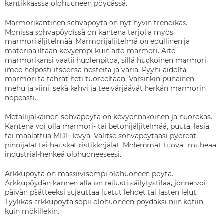
kantikkaassa olohuoneen pöydässä.
Marmorikantinen sohvapöytä on nyt hyvin trendikäs.
Monissa sohvapöydissä on kantena tarjolla myös
marmorijäljitelmää. Marmorijäljitelmä on edullinen ja
materiaaliltaan kevyempi kuin aito marmori. Aito
marmorikansi vaatii huolenpitoa, sillä huokoinen marmori
imee helposti itseensä nesteitä ja väriä. Pyyhi aidolta
marmorilta tahrat heti tuoreeltaan. Varsinkin punainen
mehu ja viini, sekä kahvi ja tee värjäävät herkän marmorin
nopeasti.
Metallijalkainen sohvapöytä on kevyennäköinen ja nuorekas.
Kantena voi olla marmori- tai betonijäljitelmää, puuta, lasia
tai maalattua MDF-levyä. Valitse sohvapöytääsi pyöreät
pinnijalat tai hauskat ristikkojalat. Molemmat tuovat rouheaa
industrial-henkeä olohuoneeseesi.
Arkkupöytä on massiivisempi olohuoneen pöytä.
Arkkupöydän kannen alla on reilusti säilytystilaa, jonne voi
päivän päätteeksi sujauttaa luetut lehdet tai lasten lelut.
Tyylikäs arkkupöytä sopii olohuoneen pöydäksi niin kotiin
kuin mökillekin.