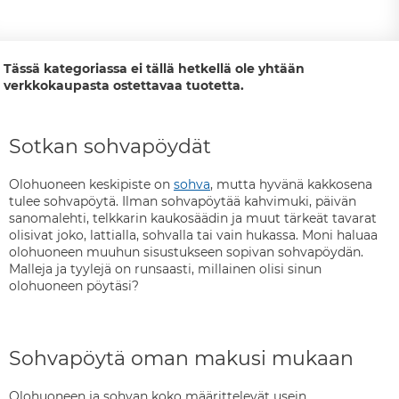
Tässä kategoriassa ei tällä hetkellä ole yhtään
verkkokaupasta ostettavaa tuotetta.
Sotkan sohvapöydät
Olohuoneen keskipiste on
sohva
, mutta hyvänä kakkosena
tulee sohvapöytä. Ilman sohvapöytää kahvimuki, päivän
sanomalehti, telkkarin kaukosäädin ja muut tärkeät tavarat
olisivat joko, lattialla, sohvalla tai vain hukassa. Moni haluaa
olohuoneen muuhun sisustukseen sopivan sohvapöydän.
Malleja ja tyylejä on runsaasti, millainen olisi sinun
olohuoneen pöytäsi?
Sohvapöytä oman makusi mukaan
Olohuoneen ja sohvan koko määrittelevät usein