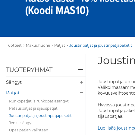
›
›
›
Tuotteet
Makuuhuone
Patjat
Joustinpatjat ja joustinpatjapaketit
Joustin
TUOTERYHMÄT
Joustinpatja on oi
Sängyt
Valikoimassamme o
Patjat
kovuusvaihtoehto
Runkopatjat ja runkopatjasängyt
Hyvässä joustinpat
Petauspatjat ja sijauspatjat
Joustinpatjapakett
Joustinpatjat ja joustinpatjapaketit
sijauspatjaa.
Jenkkisängyt
Lue lisää joustinp
Opas patjan valintaan