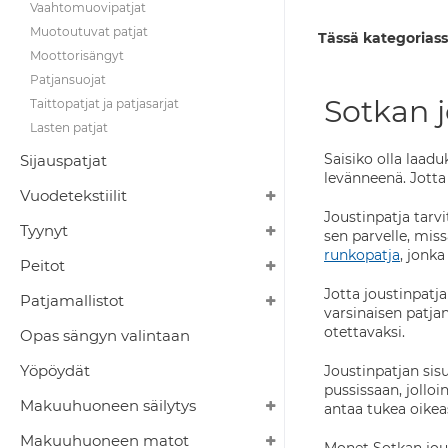
Vaahtomuovipatjat
Muotoutuvat patjat
Tässä kategoriass
Moottorisängyt
Patjansuojat
Sotkan j
Taittopatjat ja patjasarjat
Lasten patjat
Saisiko olla laad
Sijauspatjat
levänneenä. Jotta 
Vuodetekstiilit
Joustinpatja tarv
Tyynyt
sen parvelle, miss
runkopatja
, jonk
Peitot
Jotta joustinpatja
Patjamallistot
varsinaisen patja
otettavaksi.
Opas sängyn valintaan
Yöpöydät
Joustinpatjan sisu
pussissaan, jollo
Makuuhuoneen säilytys
antaa tukea oikea
Makuuhuoneen matot