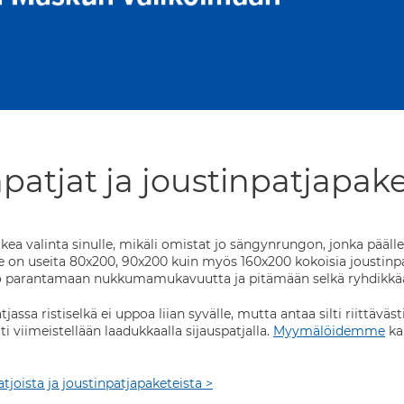
patjat ja joustinpatjapake
kea valinta sinulle, mikäli omistat jo sängynrungon, jonka päälle
n useita 80x200, 90x200 kuin myös 160x200 kokoisia joustinpat
 parantamaan nukkumamukavuutta ja pitämään selkä ryhdikkääs
jassa ristiselkä ei uppoa liian syvälle, mutta antaa silti riittäv
i viimeistellään laadukkaalla sijauspatjalla.
Myymälöidemme
ka
atjoista ja joustinpatjapaketeista >