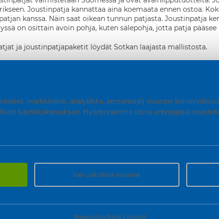
tinpatjat valmistetaan Suomessa ja ovat avainlipputuotteita. Jou
erikseen. Joustinpatja kannattaa aina koemaata ennen ostoa. Kokeile
spatjan kanssa. Näin saat oikean tunnun patjasta. Joustinpatja k
gyssä on osittain avoin pohja, kuten sälepohja, jotta patja pää
atjat ja joustinpatjapaketit löydät Sotkan laajasta mallistosta.
ästeet, markkinointi, analytiikka, personointi) sivuston toiminnallis
lisen käyttökokemuksen. Hyödynnämme tässä erityyppisiä evästeitä, 
Vain pakolliset evästeet
Powered by
Rehti Consent