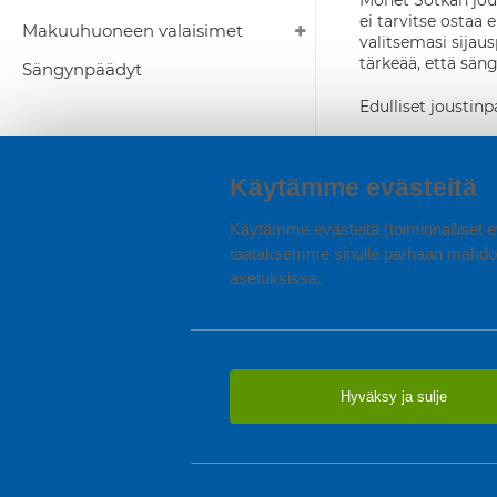
Monet Sotkan jous
ei tarvitse ostaa 
Makuuhuoneen valaisimet
valitsemasi sijau
tärkeää, että sän
Sängynpäädyt
Edulliset joustinp
Käytämme evästeitä
Käytämme evästeitä (toiminnalliset ev
taataksemme sinulle parhaan mahdol
asetuksissa.
Hyväksy ja sulje