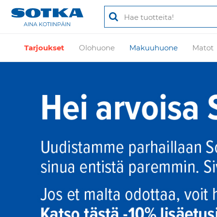
AINA KOTIINPÄIN
Tarjoukset
Olohuone
Makuuhuone
Matot