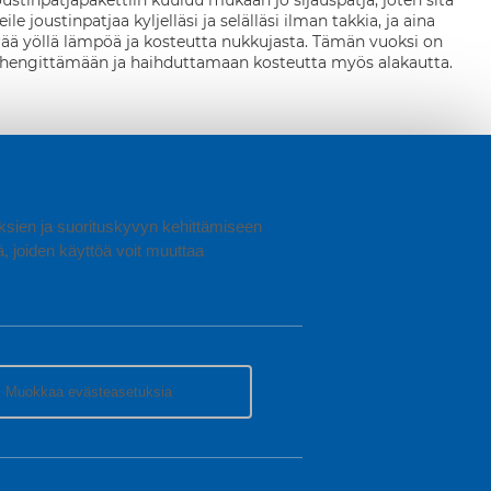
stinpatjapakettiin kuuluu mukaan jo sijauspatja, joten sitä
 joustinpatjaa kyljelläsi ja selälläsi ilman takkia, ja aina
erää yöllä lämpöä ja kosteutta nukkujasta. Tämän vuoksi on
see hengittämään ja haihduttamaan kosteutta myös alakautta.
uuksien ja suorituskyvyn kehittämiseen
joiden käyttöä voit muuttaa
Muokkaa evästeasetuksia