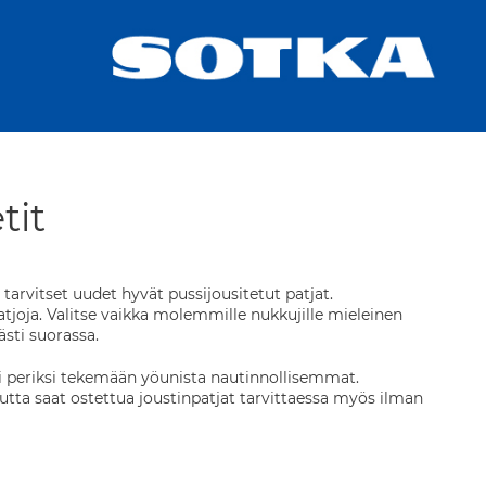
tit
 tarvitset uudet hyvät pussijousitetut patjat.
joja. Valitse vaikka molemmille nukkujille mieleinen
ti suorassa.
ästi periksi tekemään yöunista nautinnollisemmat.
utta saat ostettua joustinpatjat tarvittaessa myös ilman