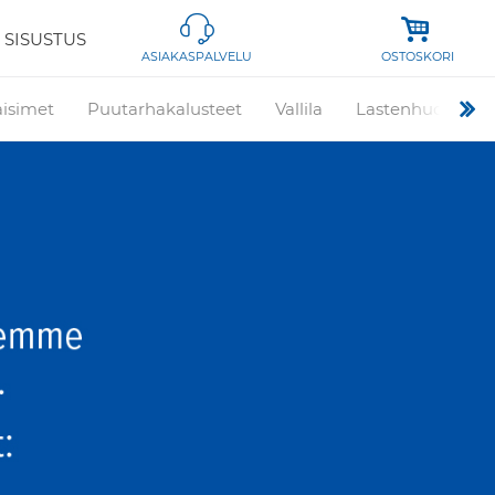
 SISUSTUS
OSTOSKORI
ASIAKASPALVELU
aisimet
Puutarhakalusteet
Vallila
Lastenhuone