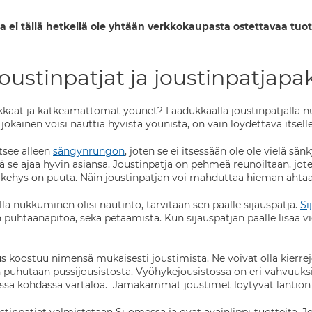
a ei tällä hetkellä ole yhtään verkkokaupasta ostettavaa tuot
oustinpatjat ja joustinpatjapak
ukkaat ja katkeamattomat yöunet? Laadukkaalla joustinpatjalla 
jokainen voisi nauttia hyvistä yöunista, on vain löydettävä itselle
itsee alleen
sängynrungon
, joten se ei itsessään ole ole vielä sän
ä se ajaa hyvin asiansa. Joustinpatja on pehmeä reunoiltaan, jote
a kehys on puuta. Näin joustinpatjan voi mahduttaa hieman ahtaa
lla nukkuminen olisi nautinto, tarvitaan sen päälle sijauspatja.
Si
n puhtaanapitoa, sekä petaamista. Kun sijauspatjan päälle lisää v
s koostuu nimensä mukaisesti joustimista. Ne voivat olla kierrejo
in puhutaan pussijousistosta. Vyöhykejousistossa on eri vahvuuksi
ssa kohdassa vartaloa. Jämäkämmät joustimet löytyvät lantion j