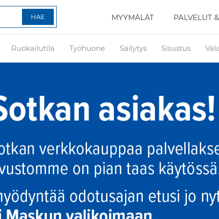
MYYMÄLÄT
PALVELUT &
Ruokailutila
Työhuone
Säilytys
Sisustus
Val