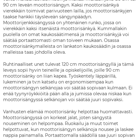
90 cm leveän moottorisängyn. Kaksi moottorisänkyä
vierekkäin toimivat parivuoteen lailla, jos moottorisänkyjen
taakse hankkii täysleveän sängynpäädyn.
Moottorijenkkisängyssä on yhtenäinen runko, jossa on
vierekkäin kaksi itsenäistä moottorisänkyä. Kummallakin
puolella on omat kaukosäätimensä ja moottorisänkyjä voi
säätää portaattomasti oman toiveen mukaan. Osassa
moottorisänkymalleista on lankaton kaukosäädin ja osassa
malleissa taas johdolla oleva.
Ruhtinaalliset unet tulevat 120 cm moottorisängyllä ja tämä
leveys sopii hyvin teineille ja opiskelijoille, joille 90 cm
moottorisänky on liian kapea. Työskentely läppärillä,
lukeminen ja tv:n katselu on ergonomisempaa kun
moottorisängyn selkänojaa voi säätää sopivaan kulmaan. Ei
enää tyynyröykkiöitä pään alla ja jumissa olevaa niskaa kun
moottorisängyssä selkänojan voi säätää juuri sopivaksi.
Vanhusten elämää moottorisänky helpottaa huomattavasti.
Moottorisängyssä on korkeat jalat, joten sängystä
nouseminen on helpompaa. Ruokailu ja muut toimet
helpottuvat, kun moottorisängyn selkänoja nousee ja laskee
nappia painamalla. Portaattomalla säädöllä saa juuri sopivan