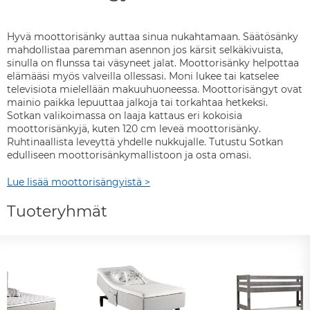
Hyvä moottorisänky auttaa sinua nukahtamaan. Säätösänky
mahdollistaa paremman asennon jos kärsit selkäkivuista,
sinulla on flunssa tai väsyneet jalat. Moottorisänky helpottaa
elämääsi myös valveilla ollessasi. Moni lukee tai katselee
televisiota mielellään makuuhuoneessa. Moottorisängyt ovat
mainio paikka lepuuttaa jalkoja tai torkahtaa hetkeksi.
Sotkan valikoimassa on laaja kattaus eri kokoisia
moottorisänkyjä, kuten 120 cm leveä moottorisänky.
Ruhtinaallista leveyttä yhdelle nukkujalle. Tutustu Sotkan
edulliseen moottorisänkymallistoon ja osta omasi.
Lue lisää moottorisängyistä >
Tuoteryhmät