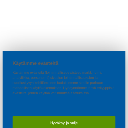
Käytämme evästeitä
Käytämme evästeitä (toiminnalliset evästeet, markkinointi,
analytiikka, personointi) sivuston toiminnallisuuksien ja
suorituskyvyn kehittämiseen taataksemme sinulle parhaan
mahdollisen käyttökokemuksen. Hyödynnämme tässä erityyppisiä
evästeitä, joiden käyttöä voit muuttaa asetuksissa.
Hyväksy ja sulje