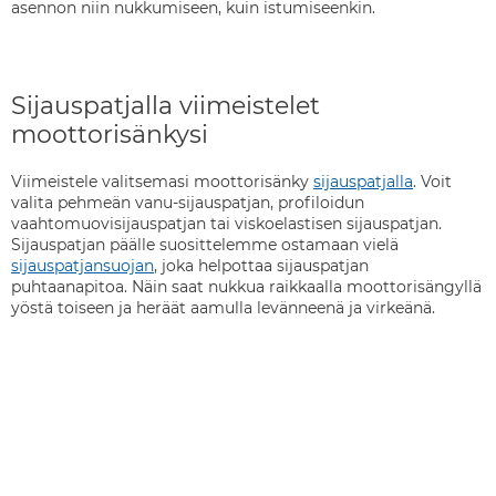
asennon niin nukkumiseen, kuin istumiseenkin.
Sijauspatjalla viimeistelet
moottorisänkysi
Viimeistele valitsemasi moottorisänky
sijauspatjalla
. Voit
valita pehmeän vanu-sijauspatjan, profiloidun
vaahtomuovisijauspatjan tai viskoelastisen sijauspatjan.
Sijauspatjan päälle suosittelemme ostamaan vielä
sijauspatjansuojan
, joka helpottaa sijauspatjan
puhtaanapitoa. Näin saat nukkua raikkaalla moottorisängyllä
yöstä toiseen ja heräät aamulla levänneenä ja virkeänä.