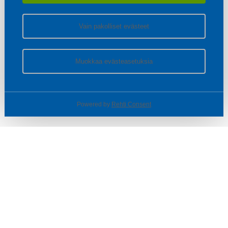
Vain pakolliset evästeet
Muokkaa evästeasetuksia
Powered by
Rehti Consent
© SOTKA / INDOOR GROUP OY
Tietoa yrityksestä
Käyttäjäehdot ja rekisteriseloste
Evästeasetukset