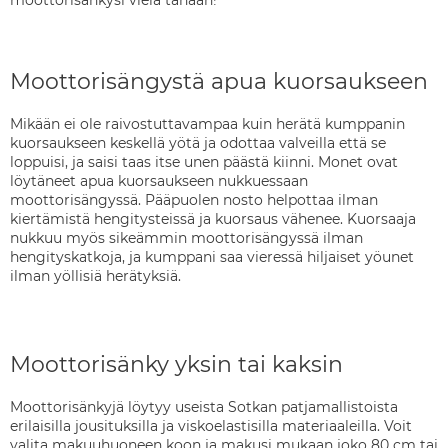
moottorisänkysi vielä tänään!
Moottorisängystä apua kuorsaukseen
Mikään ei ole raivostuttavampaa kuin herätä kumppanin
kuorsaukseen keskellä yötä ja odottaa valveilla että se
loppuisi, ja saisi taas itse unen päästä kiinni. Monet ovat
löytäneet apua kuorsaukseen nukkuessaan
moottorisängyssä. Pääpuolen nosto helpottaa ilman
kiertämistä hengitysteissä ja kuorsaus vähenee. Kuorsaaja
nukkuu myös sikeämmin moottorisängyssä ilman
hengityskatkoja, ja kumppani saa vieressä hiljaiset yöunet
ilman yöllisiä herätyksiä.
Moottorisänky yksin tai kaksin
Moottorisänkyjä löytyy useista Sotkan patjamallistoista
erilaisilla jousituksilla ja viskoelastisilla materiaaleilla. Voit
valita makuuhuoneen koon ja makusi mukaan joko 80 cm tai