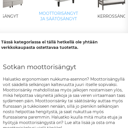
MOOTTORISÄNGYT
KISÄNGYT
KERROSSÄNG
JA SÄÄTÖSÄNGYT
Tässä kategoriassa ei tällä hetkellä ole yhtään
verkkokaupasta ostettavaa tuotetta.
Sotkan moottorisängyt
Haluatko ergonomisen nukkuma-asennon? Moottorisängyllä
voit säädellä selkänojan kaltevuutta juuri itselle sopivaksi.
Moottorisänky mahdollistaa myös jalkojen nostamisen ylös,
mikä helpottaa väsyneitä jalkoja ja saa veren virtaamaan taas
sydämeen päin. Moottoorisänky tai säätösänky auttaa myös
flunssaan ja tukkoiseen nenään, sillä jo pienikin selkänojan
nosto helpottaa hengitystä, ja saat nukuttua myös
flunssaisena paremmin. Haluatko kuulla mitä muita etuja ja
hyötyjä moottorisängystä on? Lue alta lisää ja osta oma