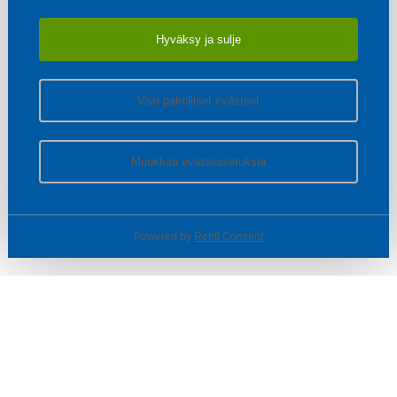
Hyväksy ja sulje
Vain pakolliset evästeet
Muokkaa evästeasetuksia
Powered by
Rehti Consent
© SOTKA / INDOOR GROUP OY
Tietoa yrityksestä
Käyttäjäehdot ja rekisteriseloste
Evästeasetukset