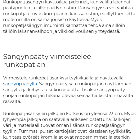
Runkopatjasängyn käyttöikää pidennät, kun välillä käännät
päätypuolen ja jalkopäädyn ristiin. Parisängyissä voi vaihtaa
runkopatjaa myös kumppanin kanssa ristiin, edellyttäen, että
molemmilla on sama jousisto käytössä. Myös
runkopatjasängyn imurointi kannattaa tehdä aina silloin
tällöin lakananvaihdon ja viikkosiivouksen yhteydessä.
Sängynpääty viimeistelee
runkopatjan
Viimeistele runkopatjasänkysi tyylikkäällä ja näyttävällä
sängynpäädyllä
. Sängynpääty saa runkopatjan näyttämään
sängyltä ja kehystää kokonaisuutta. Lisäksi sängynpääty
suojaa runkopatjan takana olevaa seinää hiuksista irtoavalta
rasvalta.
Runkopatjasänkyjen jalkojen korkeus on yleensä 23 cm. Myös
lyhyempiä jalkoja on saatavilla erikseen ostettuna. Jalkojen
väri ja materiaali tuovat oman lisänsä runkopatjasängyn
tyyliin. Tummat, puiset kartiojalat ovat klassisen tyylikkäät,
kun taas pyöreät kromijalat ovat modernimmat ja etenkin