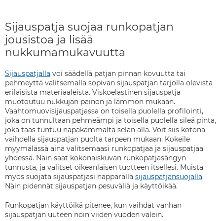
Sijauspatja suojaa runkopatjan
jousistoa ja lisää
nukkumamukavuutta
Sijauspatjalla
voi säädellä patjan pinnan kovuutta tai
pehmeyttä valitsemalla sopivan sijauspatjan tarjolla olevista
erilaisista materiaaleista. Viskoelastinen sijauspatja
muotoutuu nukkujan painon ja lämmön mukaan.
Vaahtomuovisijauspatjassa on toisella puolella profilointi,
joka on tunnultaan pehmeämpi ja toisella puolella sileä pinta,
joka taas tuntuu napakammalta selän alla. Voit siis kotona
vaihdella sijauspatjan puolta tarpeen mukaan. Kokeile
myymälässä aina valitsemaasi runkopatjaa ja sijauspatjaa
yhdessä. Näin saat kokonaiskuvan runkopatjasängyn
tunnusta, ja valitset oikeanlaisen tuotteen itsellesi. Muista
myös suojata sijauspatjasi näppärällä
sijauspatjansuojalla
.
Näin pidennät sijauspatjan pesuväliä ja käyttöikää.
Runkopatjan käyttöikä pitenee, kun vaihdat vanhan
sijauspatjan uuteen noin viiden vuoden välein.