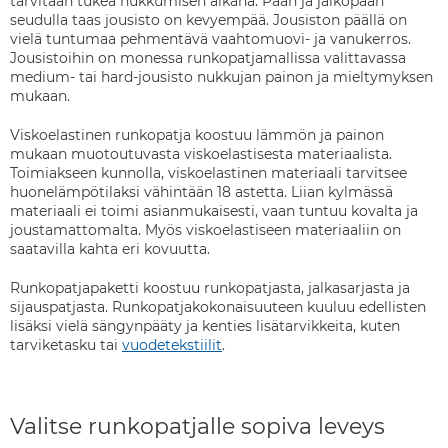
tarvitaan tukea nukkumisen aikana. Pään ja jalkopään
seudulla taas jousisto on kevyempää. Jousiston päällä on
vielä tuntumaa pehmentävä vaahtomuovi- ja vanukerros.
Jousistoihin on monessa runkopatjamallissa valittavassa
medium- tai hard-jousisto nukkujan painon ja mieltymyksen
mukaan.
Viskoelastinen runkopatja koostuu lämmön ja painon
mukaan muotoutuvasta viskoelastisesta materiaalista.
Toimiakseen kunnolla, viskoelastinen materiaali tarvitsee
huonelämpötilaksi vähintään 18 astetta. Liian kylmässä
materiaali ei toimi asianmukaisesti, vaan tuntuu kovalta ja
joustamattomalta. Myös viskoelastiseen materiaaliin on
saatavilla kahta eri kovuutta.
Runkopatjapaketti koostuu runkopatjasta, jalkasarjasta ja
sijauspatjasta. Runkopatjakokonaisuuteen kuuluu edellisten
lisäksi vielä sängynpääty ja kenties lisätarvikkeita, kuten
tarviketasku tai
vuodetekstiilit
.
Valitse runkopatjalle sopiva leveys