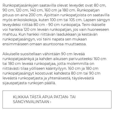
Runkopatjasänkyjen saatavilla olevat leveydet ovat 80 cm,
90 cm, 120 cm, 140 cm, 160 cm ja 180 cm. Runkopatjan
pituus on aina 200 cm. Ajoittain runkopatjoista on saatavilla
myös erikoiskokoja, kuten 100 cm tai 105 cm. Lapsen sängyn
leveydeksi riittää 80 cm - 90 cm runkopatja. Teini-ikäiselle
voi hankkia 120 cm leveän runkopatjan, jos vain huoneeseen
mahtuu. Kun hankkii riittävän laadukkaan ja kestävän
runkopatjasängyn, voi teini napata sen mukaan
ensimmäiseen omaan asuntoonsa muuttaessa.
Aikuiselle suositellaan vähintään 90 cm leveää
runkopatjasänkyä ja kahden aikuisen parivuoteeksi 160 cm
tai 180 cm leveää runkopatjaa, jotta molemmilla on
riittävästi tilaa yölliseen kääntyilyyn. 160 cm ja 180 cm
runkopatjasängyt koostuvat kahdesta 80 cm tai 90 cm
leveästä runkopatjasta ja yhtenäisestä, täysleveästä
sijauspatjasta runkojen päällä.
KLIKKAA TÄSTÄ APUA PATJAN- TAI
SÄNGYNVALINTAAN