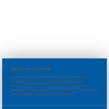
Käytämme evästeitä
Käytämme evästeitä (toiminnalliset evästeet, markkinointi,
analytiikka, personointi) sivuston toiminnallisuuksien ja
suorituskyvyn kehittämiseen taataksemme sinulle parhaan
mahdollisen käyttökokemuksen. Hyödynnämme tässä erityyppisiä
evästeitä, joiden käyttöä voit muuttaa asetuksissa.