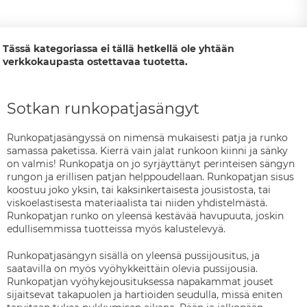
Tässä kategoriassa ei tällä hetkellä ole yhtään
verkkokaupasta ostettavaa tuotetta.
Sotkan runkopatjasängyt
Runkopatjasängyssä on nimensä mukaisesti patja ja runko
samassa paketissa. Kierrä vain jalat runkoon kiinni ja sänky
on valmis! Runkopatja on jo syrjäyttänyt perinteisen sängyn
rungon ja erillisen patjan helppoudellaan. Runkopatjan sisus
koostuu joko yksin, tai kaksinkertaisesta jousistosta, tai
viskoelastisesta materiaalista tai niiden yhdistelmästä.
Runkopatjan runko on yleensä kestävää havupuuta, joskin
edullisemmissa tuotteissa myös kalustelevyä.
Runkopatjasängyn sisällä on yleensä pussijousitus, ja
saatavilla on myös vyöhykkeittäin olevia pussijousia.
Runkopatjan vyöhykejousituksessa napakammat jouset
sijaitsevat takapuolen ja hartioiden seudulla, missä eniten