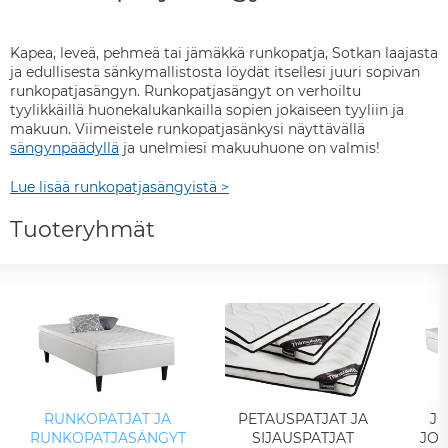
Kapea, leveä, pehmeä tai jämäkkä runkopatja, Sotkan laajasta
ja edullisesta sänkymallistosta löydät itsellesi juuri sopivan
runkopatjasängyn. Runkopatjasängyt on verhoiltu
tyylikkäillä huonekalukankailla sopien jokaiseen tyyliin ja
makuun. Viimeistele runkopatjasänkysi näyttävällä
sängynpäädyllä
ja unelmiesi makuuhuone on valmis!
Lue lisää runkopatjasängyistä >
Tuoteryhmät
RUNKOPATJAT JA
PETAUSPATJAT JA
JO
RUNKOPATJASÄNGYT
SIJAUSPATJAT
JOU