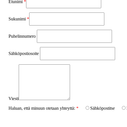
Etunimi
*
Sukunimi
*
Puhelinnumero
Sähköpostiosoite
Viesti
Haluan, että minuun otetaan yhteyttä:
*
Sähköpostitse