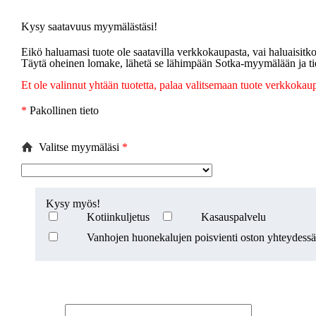
Kysy saatavuus myymälästäsi!
Eikö haluamasi tuote ole saatavilla verkkokaupasta, vai haluaisi
Täytä oheinen lomake, lähetä se lähimpään Sotka-myymälään ja ti
Et ole valinnut yhtään tuotetta, palaa valitsemaan tuote verkkokau
*
Pakollinen tieto
Valitse myymäläsi
*
Kysy myös!
Kotiinkuljetus
Kasauspalvelu
Vanhojen huonekalujen poisvienti oston yhteydessä