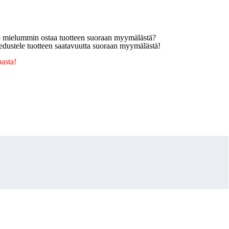
tko mielummin ostaa tuotteen suoraan myymälästä?
edustele tuotteen saatavuutta suoraan myymälästä!
pasta!