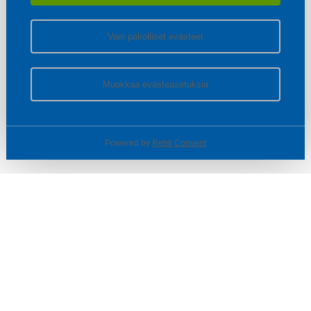
Vain pakolliset evästeet
Muokkaa evästeasetuksia
Powered by
Rehti Consent
© SOTKA / INDOOR GROUP OY
Tietoa yrityksestä
Käyttäjäehdot ja rekisteriseloste
Evästeasetukset