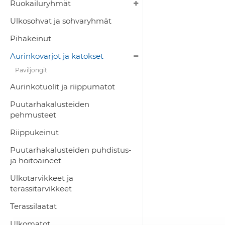
Ruokailuryhmät
Ulkosohvat ja sohvaryhmät
Pihakeinut
Aurinkovarjot ja katokset
Paviljongit
Aurinkotuolit ja riippumatot
Puutarhakalusteiden
pehmusteet
Riippukeinut
Puutarhakalusteiden puhdistus-
ja hoitoaineet
Ulkotarvikkeet ja
terassitarvikkeet
Terassilaatat
Ulkomatot