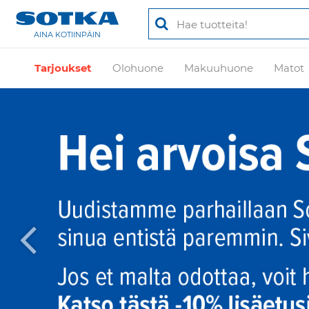
AINA KOTIINPÄIN
Tarjoukset
Olohuone
Makuuhuone
Matot