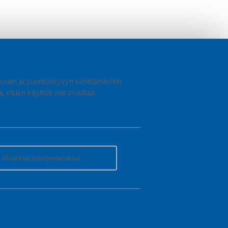
uuksien ja suorituskyvyn kehittämiseen
joiden käyttöä voit muuttaa
Muokkaa evästeasetuksia