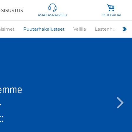
 SISUSTUS
OSTOSKORI
ASIAKASPALVELU
aisimet
Puutarhakalusteet
Vallila
Lastenhuone