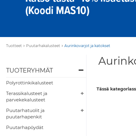
›
›
Tuotteet
Puutarhakalusteet
Aurinkovarjot ja katokset
Aurinko
TUOTERYHMÄT
Polyrottinkikalusteet
Tässä kategoriass
Terassikalusteet ja
parvekekalusteet
Puutarhatuolit ja
puutarhapenkit
Puutarhapöydät