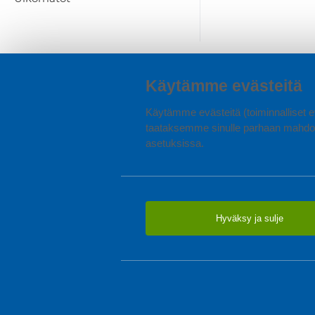
Käytämme evästeitä
Käytämme evästeitä (toiminnalliset ev
taataksemme sinulle parhaan mahdol
asetuksissa.
Hyväksy ja sulje