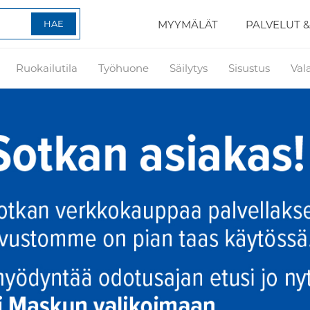
MYYMÄLÄT
PALVELUT &
Ruokailutila
Työhuone
Säilytys
Sisustus
Val