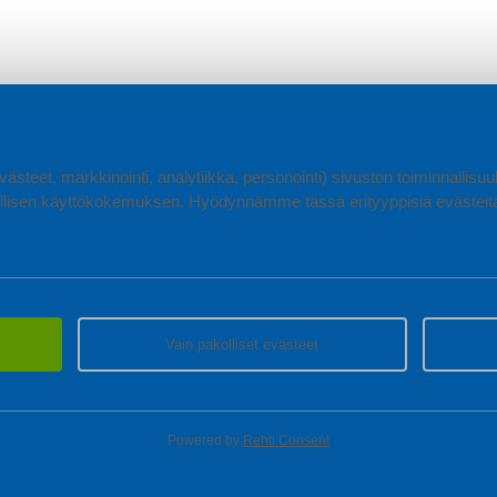
ästeet, markkinointi, analytiikka, personointi) sivuston toiminnallis
lisen käyttökokemuksen. Hyödynnämme tässä erityyppisiä evästeitä, 
Vain pakolliset evästeet
Powered by
Rehti Consent