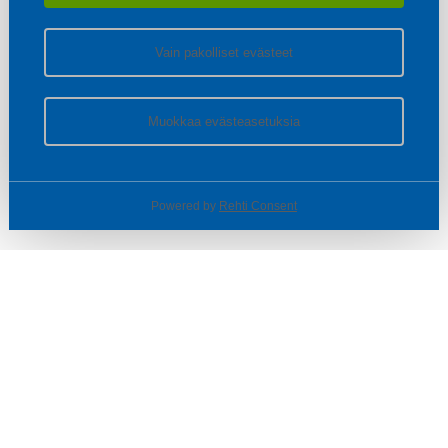
Vain pakolliset evästeet
Muokkaa evästeasetuksia
Powered by
Rehti Consent
© SOTKA / INDOOR GROUP OY
Tietoa yrityksestä
Käyttäjäehdot ja rekisteriseloste
Evästeasetukset