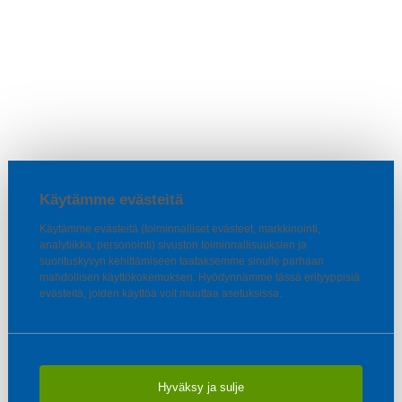
Käytämme evästeitä
Käytämme evästeitä (toiminnalliset evästeet, markkinointi,
analytiikka, personointi) sivuston toiminnallisuuksien ja
suorituskyvyn kehittämiseen taataksemme sinulle parhaan
mahdollisen käyttökokemuksen. Hyödynnämme tässä erityyppisiä
evästeitä, joiden käyttöä voit muuttaa asetuksissa.
Hyväksy ja sulje