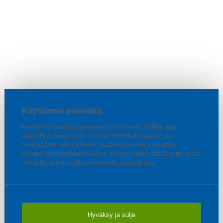
Käytämme evästeitä
Käytämme evästeitä (toiminnalliset evästeet, markkinointi,
analytiikka, personointi) sivuston toiminnallisuuksien ja
suorituskyvyn kehittämiseen taataksemme sinulle parhaan
mahdollisen käyttökokemuksen. Hyödynnämme tässä erityyppisiä
evästeitä, joiden käyttöä voit muuttaa asetuksissa.
Hyväksy ja sulje