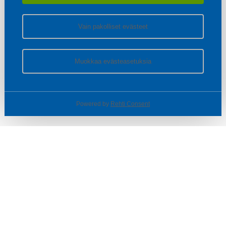
Vain pakolliset evästeet
Muokkaa evästeasetuksia
Powered by
Rehti Consent
© SOTKA / INDOOR GROUP OY
Tietoa yrityksestä
Käyttäjäehdot ja rekisteriseloste
Evästeasetukset