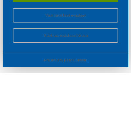
Vain pakolliset evästeet
Muokkaa evästeasetuksia
Powered by
Rehti Consent
© SOTKA / INDOOR GROUP OY
Tietoa yrityksestä
Käyttäjäehdot ja rekisteriseloste
Evästeasetukset