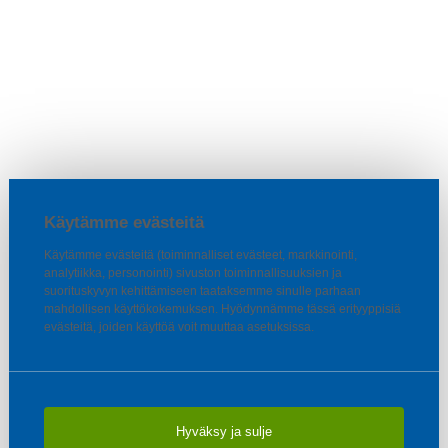
Käytämme evästeitä
Käytämme evästeitä (toiminnalliset evästeet, markkinointi,
analytiikka, personointi) sivuston toiminnallisuuksien ja
suorituskyvyn kehittämiseen taataksemme sinulle parhaan
mahdollisen käyttökokemuksen. Hyödynnämme tässä erityyppisiä
evästeitä, joiden käyttöä voit muuttaa asetuksissa.
Hyväksy ja sulje