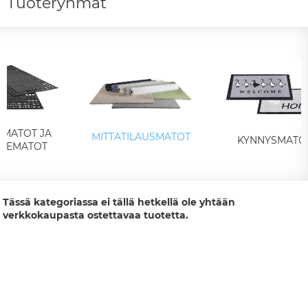
Tuoteryhmät
IMATOT JA
MITTATILAUSMATOT
KYNNYSMATO
KEMATOT
Tässä kategoriassa ei tällä hetkellä ole yhtään
verkkokaupasta ostettavaa tuotetta.