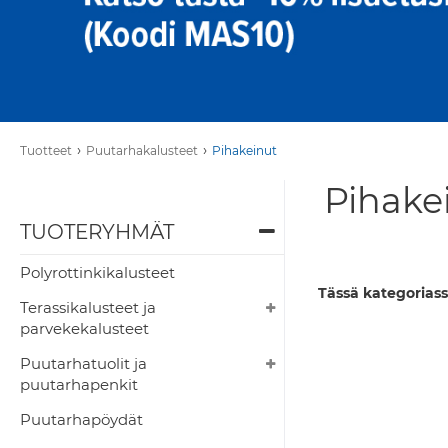
›
›
Tuotteet
Puutarhakalusteet
Pihakeinut
Pihakei
TUOTERYHMÄT
Polyrottinkikalusteet
Tässä kategoriass
Terassikalusteet ja
parvekekalusteet
Puutarhatuolit ja
puutarhapenkit
Puutarhapöydät