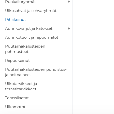
Ruokailuryhmät
Ulkosohvat ja sohvaryhmät
Pihakeinut
Aurinkovarjot ja katokset
Aurinkotuolit ja riippumatot
Puutarhakalusteiden
pehmusteet
Riippukeinut
Puutarhakalusteiden puhdistus-
ja hoitoaineet
Ulkotarvikkeet ja
terassitarvikkeet
Terassilaatat
Ulkomatot