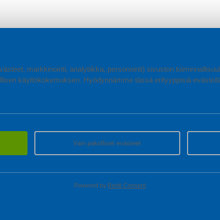
ästeet, markkinointi, analytiikka, personointi) sivuston toiminnallis
lisen käyttökokemuksen. Hyödynnämme tässä erityyppisiä evästeitä, 
Vain pakolliset evästeet
Powered by
Rehti Consent