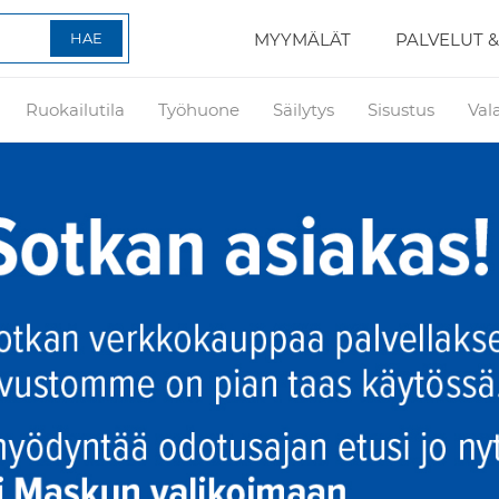
MYYMÄLÄT
PALVELUT &
Ruokailutila
Työhuone
Säilytys
Sisustus
Val