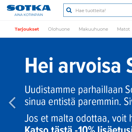
AINA KOTIINPÄIN
Tarjoukset
Olohuone
Makuuhuone
Matot