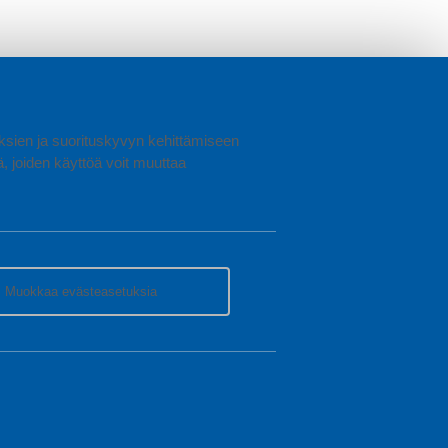
uuksien ja suorituskyvyn kehittämiseen
joiden käyttöä voit muuttaa
Muokkaa evästeasetuksia