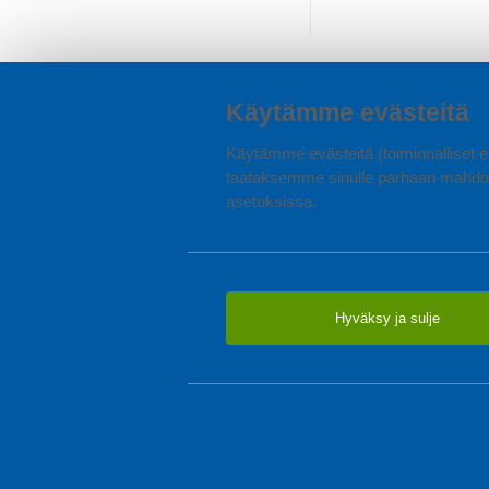
Käytämme evästeitä
Käytämme evästeitä (toiminnalliset ev
taataksemme sinulle parhaan mahdol
asetuksissa.
Hyväksy ja sulje