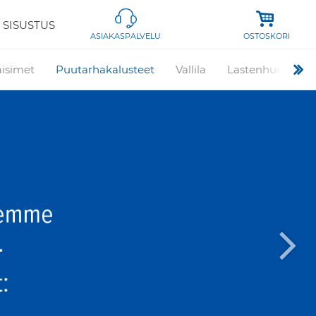
 SISUSTUS
OSTOSKORI
ASIAKASPALVELU
aisimet
Puutarhakalusteet
Vallila
Lastenhuone