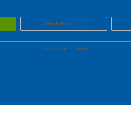
Vain pakolliset evästeet
Powered by
Rehti Consent
T
MYYMÄLÄT
ASIAKASPALVELU
Löydä lähin myymäläsi
Kaikki myymälät