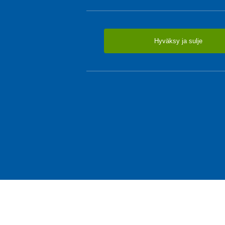
Hyväksy ja sulje
TUOTTEET & TARJOUKSE
Olohuone
Makuuhuone
© SOTKA / INDOOR GROUP OY