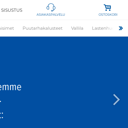
 SISUSTUS
OSTOSKORI
ASIAKASPALVELU
aisimet
Puutarhakalusteet
Vallila
Lastenhuone