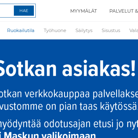
MYYMÄLÄT
PALVELUT &
Ruokailutila
Työhuone
Säilytys
Sisustus
Val