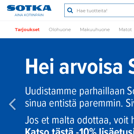
AINA KOTIINPÄIN
Tarjoukset
Olohuone
Makuuhuone
Matot