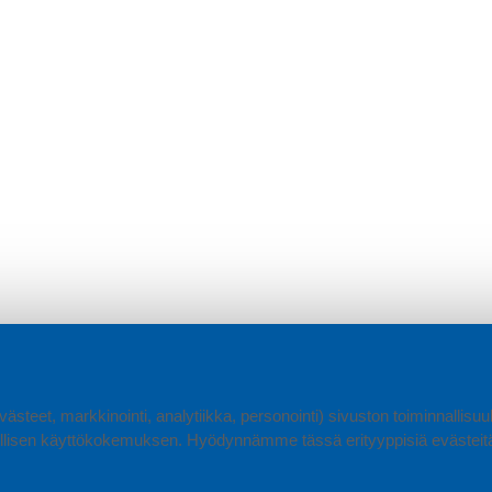
ästeet, markkinointi, analytiikka, personointi) sivuston toiminnallis
lisen käyttökokemuksen. Hyödynnämme tässä erityyppisiä evästeitä, 