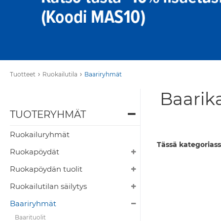
›
›
Tuotteet
Ruokailutila
Baariryhmät
Baarika
TUOTERYHMÄT
Ruokailuryhmät
Tässä kategoriass
Ruokapöydät
Ruokapöydän tuolit
Ruokailutilan säilytys
Baariryhmät
Baarituolit