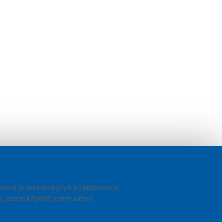
uuksien ja suorituskyvyn kehittämiseen
joiden käyttöä voit muuttaa