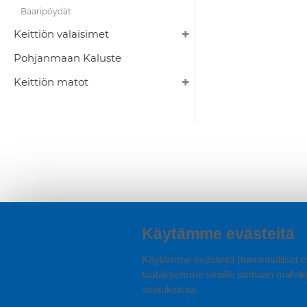
Baaripöydät
Keittiön valaisimet
Pohjanmaan Kaluste
Keittiön matot
Käytämme evästeitä
Käytämme evästeitä (toiminnalliset ev
taataksemme sinulle parhaan mahdol
asetuksissa.