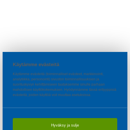
Käytämme evästeitä
Käytämme evästeitä (toiminnalliset evästeet, markkinointi,
analytiikka, personointi) sivuston toiminnallisuuksien ja
suorituskyvyn kehittämiseen taataksemme sinulle parhaan
mahdollisen käyttökokemuksen. Hyödynnämme tässä erityyppisiä
evästeitä, joiden käyttöä voit muuttaa asetuksissa.
Hyväksy ja sulje