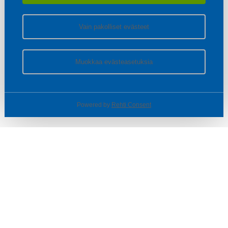
Vain pakolliset evästeet
Muokkaa evästeasetuksia
Powered by
Rehti Consent
© SOTKA / INDOOR GROUP OY
Tietoa yrityksestä
Käyttäjäehdot ja rekisteriseloste
Evästeasetukset