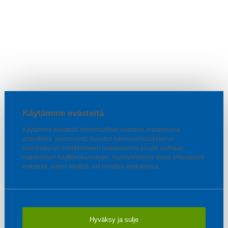
Käytämme evästeitä
Käytämme evästeitä (toiminnalliset evästeet, markkinointi,
analytiikka, personointi) sivuston toiminnallisuuksien ja
suorituskyvyn kehittämiseen taataksemme sinulle parhaan
mahdollisen käyttökokemuksen. Hyödynnämme tässä erityyppisiä
evästeitä, joiden käyttöä voit muuttaa asetuksissa.
Hyväksy ja sulje