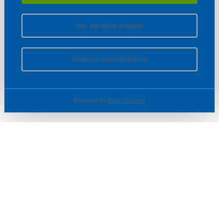
Vain pakolliset evästeet
Muokkaa evästeasetuksia
Powered by
Rehti Consent
© SOTKA / INDOOR GROUP OY
Tietoa yrityksestä
Käyttäjäehdot ja rekisteriseloste
Evästeasetukset