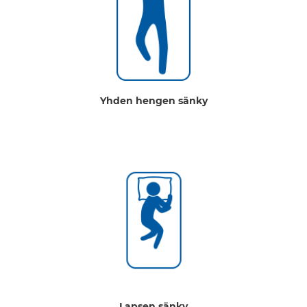
tyyny voi pahentaa niska-hartiaseudun vaivoja tai jopa
aiheuttaa ne.
Yhden hengen sänky
2. Sängylläkin on parasta ennen -päivä
Tiesitkö, että sängyn elinikä on maksimissaan 15 vuotta?
On siis aika muistella, milloin sänky on viimeksi tullut
uusittua. Kulunut patja ja kimmoisuutensa menettäneet
jouset voivat aiheuttaa oireilua selässä ja häiritä
nukkumista.
Lapsen sänky