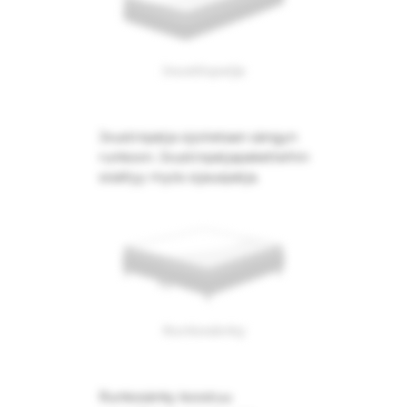
Joustinpatja
Joustinpatja sijoitetaan sängyn
runkoon. Joustinpatjapaketteihin
sisältyy myös sijauspatja.
Runkosänky
Runkosänky koostuu