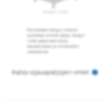
Sängyn runko
Perinteiseen sängyn runkoon
sijoitetaan erilliset patjat. Sängyn
runko päätyineen antaa
kalustemaisen ja viimeistellyn
vaikutelman.
Katso sijauspatjojen vinkit