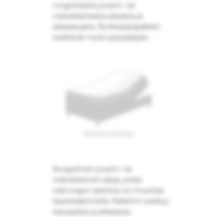
rungollisesta joustin- tai
viskoelastisesta patjasta ja
jalkasarjasta. Runkopatjapaketit
sisältävät myös sijauspatjan.
Moottorisänky
Rungollinen joustin- tai
viskoelastinen patja, jonka
tukirungon asentoa voi muuttaa
kaukosäätimellä. Pakettiin sisältyy
sijauspatja ja jalkasarja.