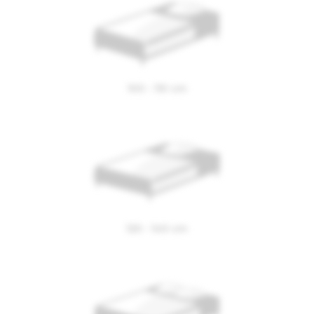
100 - 110 cm
4. Materiaalilla on väliä
Sängyn alkuperään ja materiaaleihin kannattaa kiinnittää
huomioita aina runkopuusta kankaaseen. Sängyn pitää
kestää aikaa ja kulutusta yöstä toiseen ilman, että sen
ominaisuudet kärsivät. Mallistostamme löydät myös
allergiaystävälliset tuotteet. Tutustu laajaan
sänkyvalikoimaamme verkkokaupassamme tai tule
myymälään, meiltä saat parhaan sängyn juuri sinulle.
120 - 140 cm
Piilota -