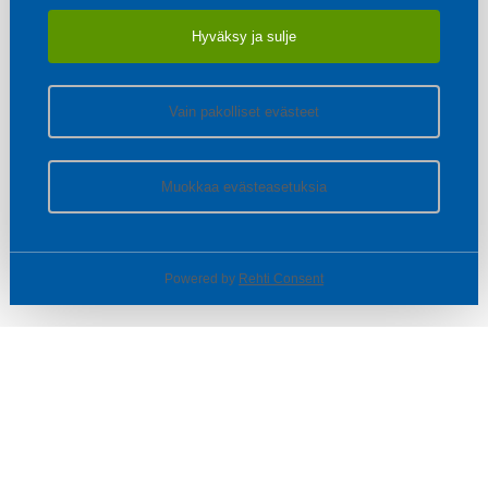
Hyväksy ja sulje
Vain pakolliset evästeet
Muokkaa evästeasetuksia
Powered by
Rehti Consent
© SOTKA / INDOOR GROUP OY
Tietoa yrityksestä
Käyttäjäehdot ja rekisteriseloste
Evästeasetukset