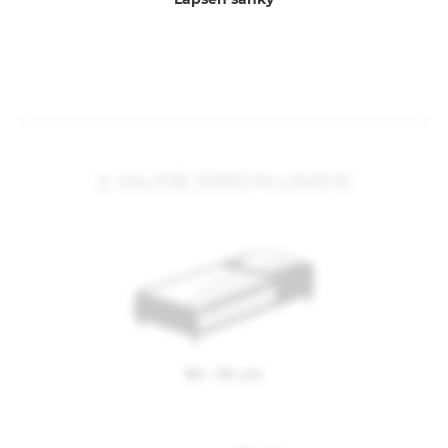
Sijauspatja kannattaa vaihtaa 3–5 vuoden välein, jotta se
säilyttää ominaisuutensa ja sänky pysyy raikkaana.
Sijauspatjan käyttöikää voi lisätä sijauspatjan suojalla. Se
ja sijauspatjan päällinen kannattaa pestä säännöllisesti.
Petivaatteita saa raikastettua myös tuulettamalla.
3. Yksin vai kaksin?
2. VALITSE SÄNGYN LEVEYS
Parivuoteessa nukkujilla voi olla erilaiset tarpeet ja
lähtökohdat. Toinen pitää kovemmasta alustasta ja toinen
taas valitsisi joustavamman vaihtoehdon. Parisänkyyn voi
siinä tapauksessa valita kaksi erilaista patjaa, jotka
vastaavat nukkujien erilaisiin tarpeisiin. Patjojen päälle voi
hyvin laittaa yhteisen petauspatjan, joka tuo sänkyyn
yhtenäisyyden tunnun. Jos nukkumakaverin kääntyily
häiritsee, jouseton patjavaihtoehto voi olla ratkaisu
80 - 90 cm
ongelmaan.