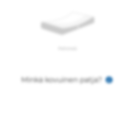
Pehmeä
Minkä kovuinen patja?