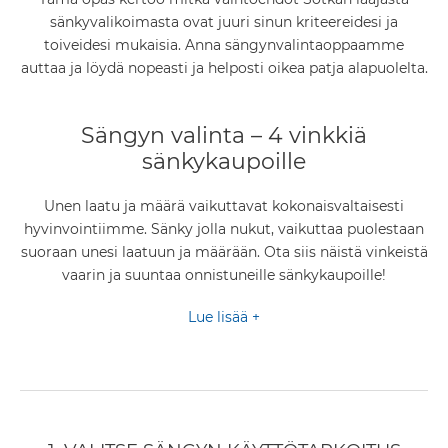
sänkyvalikoimasta ovat juuri sinun kriteereidesi ja
toiveidesi mukaisia. Anna sängynvalintaoppaamme
auttaa ja löydä nopeasti ja helposti oikea patja alapuolelta.
Sängyn valinta – 4 vinkkiä
sänkykaupoille
Unen laatu ja määrä vaikuttavat kokonaisvaltaisesti
hyvinvointiimme. Sänky jolla nukut, vaikuttaa puolestaan
suoraan unesi laatuun ja määrään. Ota siis näistä vinkeistä
vaarin ja suuntaa onnistuneille sänkykaupoille!
Lue lisää +
1. Kyljellään, vatsallaan vai selällään?
Suurin osa ihmisistä nukkuu kyljellään, vaikka