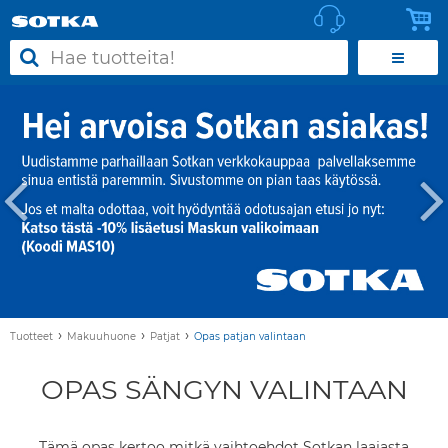
›
›
›
Tuotteet
Makuuhuone
Patjat
Opas patjan valintaan
OPAS SÄNGYN VALINTAAN
Tämä opas kertoo mitkä vaihtoehdot Sotkan laajasta