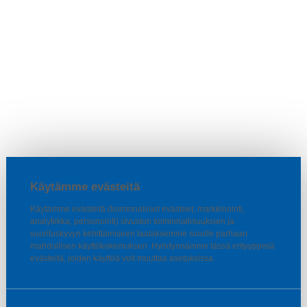
Käytämme evästeitä
Käytämme evästeitä (toiminnalliset evästeet, markkinointi,
analytiikka, personointi) sivuston toiminnallisuuksien ja
suorituskyvyn kehittämiseen taataksemme sinulle parhaan
mahdollisen käyttökokemuksen. Hyödynnämme tässä erityyppisiä
evästeitä, joiden käyttöä voit muuttaa asetuksissa.