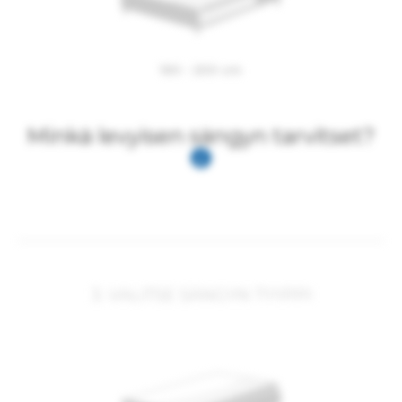
160 - 200 cm
Minkä levyisen sängyn tarvitset?
3. VALITSE SÄNGYN TYYPPI