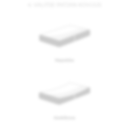
4. VALITSE PATJAN KOVUUS
Napakka
Keskikova