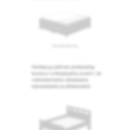
Jenkkisänky
Muhkea ja ylellinen jenkkisänky
koostuu runkopatjasta, joustin- tai
viskoelastisesta välipatjasta,
sijauspatjasta ja jalkasarjasta.