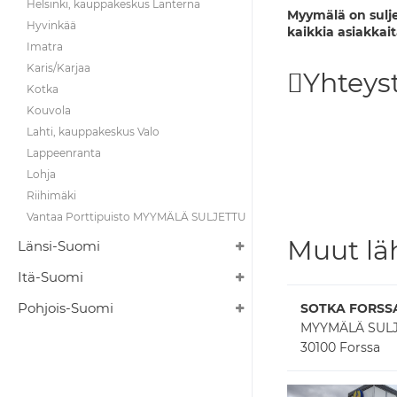
Helsinki, kauppakeskus Lanterna
Myymälä on sulje
Hyvinkää
kaikkia asiakkait
Imatra
Karis/Karjaa
Yhteyst
Kotka
Kouvola
Lahti, kauppakeskus Valo
Lappeenranta
Lohja
Riihimäki
Vantaa Porttipuisto MYYMÄLÄ SULJETTU
Muut lä
Länsi-Suomi
Itä-Suomi
Pohjois-Suomi
SOTKA FORSS
MYYMÄLÄ SUL
30100 Forssa