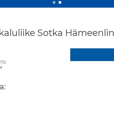
aluliike Sotka Hämeenli
TTU
na
a: