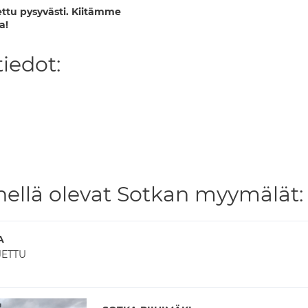
ttu pysyvästi. Kiitämme
a!
iedot:
hellä olevat Sotkan myymälät:
A
JETTU