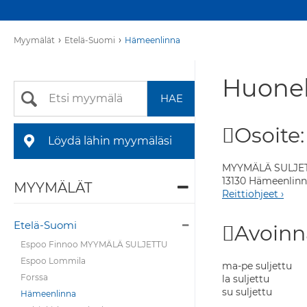
›
›
Myymälät
Etelä-Suomi
Hämeenlinna
Huonek
Osoite:
Löydä lähin myymäläsi
MYYMÄLÄ SULJE
13130 Hämeenlin
MYYMÄLÄT
Reittiohjeet ›
Etelä-Suomi
Avoinn
Espoo Finnoo MYYMÄLÄ SULJETTU
Espoo Lommila
ma-pe suljettu
Forssa
la suljettu
su suljettu
Hämeenlinna