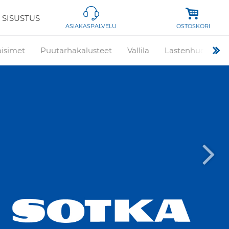
 SISUSTUS
OSTOSKORI
ASIAKASPALVELU
aisimet
Puutarhakalusteet
Vallila
Lastenhuone