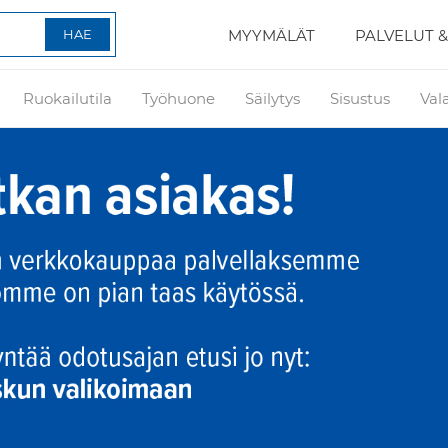
MYYMÄLÄT
PALVELUT &
Ruokailutila
Työhuone
Säilytys
Sisustus
Val