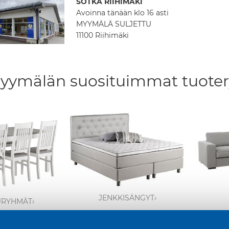
SOTKA RIIHIMÄKI
Avoinna tänään klo 16 asti
MYYMÄLÄ SULJETTU
11100 Riihimäki
yymälän suosituimmat tuote
JENKKISÄNGYT›
URYHMÄT›