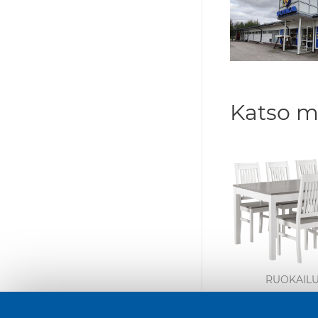
Katso m
RUOKAIL