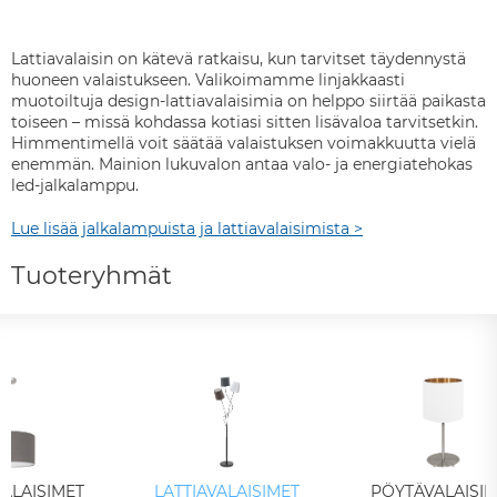
Lattiavalaisin on kätevä ratkaisu, kun tarvitset täydennystä
huoneen valaistukseen. Valikoimamme linjakkaasti
muotoiltuja design-lattiavalaisimia on helppo siirtää paikasta
toiseen – missä kohdassa kotiasi sitten lisävaloa tarvitsetkin.
Himmentimellä voit säätää valaistuksen voimakkuutta vielä
enemmän. Mainion lukuvalon antaa valo- ja energiatehokas
led-jalkalamppu.
Lue lisää jalkalampuista ja lattiavalaisimista >
Tuoteryhmät
ALAISIMET
LATTIAVALAISIMET
PÖYTÄVALAISIM