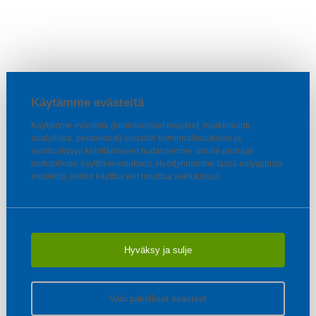
Käytämme evästeitä
Käytämme evästeitä (toiminnalliset evästeet, markkinointi,
analytiikka, personointi) sivuston toiminnallisuuksien ja
suorituskyvyn kehittämiseen taataksemme sinulle parhaan
mahdollisen käyttökokemuksen. Hyödynnämme tässä erityyppisiä
evästeitä, joiden käyttöä voit muuttaa asetuksissa.
Hyväksy ja sulje
Vain pakolliset evästeet