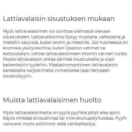
Lattiavalaisin sisustuksen mukaan
Myös lattiavalaisimen voi sovittaa olemassa olevaan
sisustukseen. Lattiavalaisimia löytyy mustana, valkoisena ja
metallin sävyissä, kuten kromi ja messinki. Jos huoneessa on
kromisia yksityiskohtia, kuten lipaston vetimet tai
kattovalaisin, valitse lattiavalaisimeen kromin värinen runko.
Musta lattiavalaisin antaa särmää sisustukselle ja sopii
kaikenlaisiin tyyleihin. Maalaisromanttinen lattiavalaisin
kankaisella varjostimella viimeistelee taas hempeän
sisustustyylin.
Muista lattiavalaisimen huolto
Myös lattiavalaisimesta on syytä pyyhkiä pölyt aika ajoin.
Käytä nihkeää siivousliinaa tai mikrokuitupölyhuiskaa. Pyyhi
varovasti myös polttimot sekä valokatkaisija.