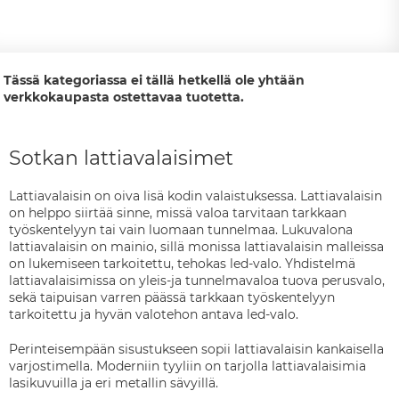
Tässä kategoriassa ei tällä hetkellä ole yhtään
verkkokaupasta ostettavaa tuotetta.
Sotkan lattiavalaisimet
Lattiavalaisin on oiva lisä kodin valaistuksessa. Lattiavalaisin
on helppo siirtää sinne, missä valoa tarvitaan tarkkaan
työskentelyyn tai vain luomaan tunnelmaa. Lukuvalona
lattiavalaisin on mainio, sillä monissa lattiavalaisin malleissa
on lukemiseen tarkoitettu, tehokas led-valo. Yhdistelmä
lattiavalaisimissa on yleis-ja tunnelmavaloa tuova perusvalo,
sekä taipuisan varren päässä tarkkaan työskentelyyn
tarkoitettu ja hyvän valotehon antava led-valo.
Perinteisempään sisustukseen sopii lattiavalaisin kankaisella
varjostimella. Moderniin tyyliin on tarjolla lattiavalaisimia
lasikuvuilla ja eri metallin sävyillä.