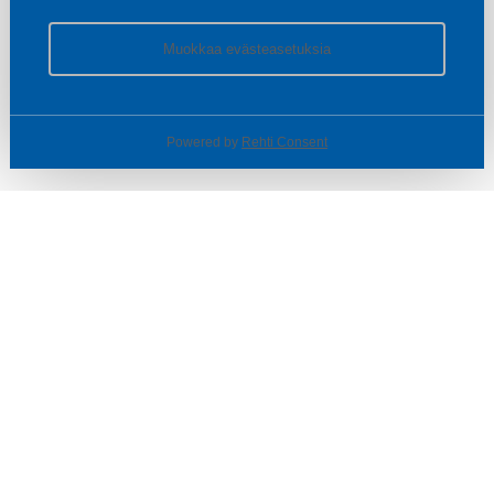
Muokkaa evästeasetuksia
Powered by
Rehti Consent
© SOTKA / INDOOR GROUP OY
Tietoa yrityksestä
Käyttäjäehdot ja rekisteriseloste
Evästeasetukset
TUOTTEET & TARJOUKSET
MYYMÄLÄT
ASIAKASPALVELU