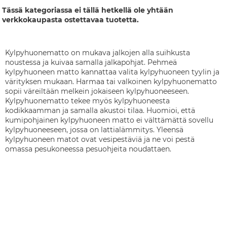
Tässä kategoriassa ei tällä hetkellä ole yhtään
verkkokaupasta ostettavaa tuotetta.
Kylpyhuonematto on mukava jalkojen alla suihkusta
noustessa ja kuivaa samalla jalkapohjat. Pehmeä
kylpyhuoneen matto kannattaa valita kylpyhuoneen tyylin ja
värityksen mukaan. Harmaa tai valkoinen kylpyhuonematto
sopii väreiltään melkein jokaiseen kylpyhuoneeseen.
Kylpyhuonematto tekee myös kylpyhuoneesta
kodikkaamman ja samalla akustoi tilaa. Huomioi, että
kumipohjainen kylpyhuoneen matto ei välttämättä sovellu
kylpyhuoneeseen, jossa on lattialämmitys. Yleensä
kylpyhuoneen matot ovat vesipestäviä ja ne voi pestä
omassa pesukoneessa pesuohjeita noudattaen.