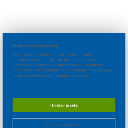
Käytämme evästeitä
Käytämme evästeitä (toiminnalliset evästeet, markkinointi,
analytiikka, personointi) sivuston toiminnallisuuksien ja
suorituskyvyn kehittämiseen taataksemme sinulle parhaan
mahdollisen käyttökokemuksen. Hyödynnämme tässä erityyppisiä
evästeitä, joiden käyttöä voit muuttaa asetuksissa.
Hyväksy ja sulje
Vain pakolliset evästeet