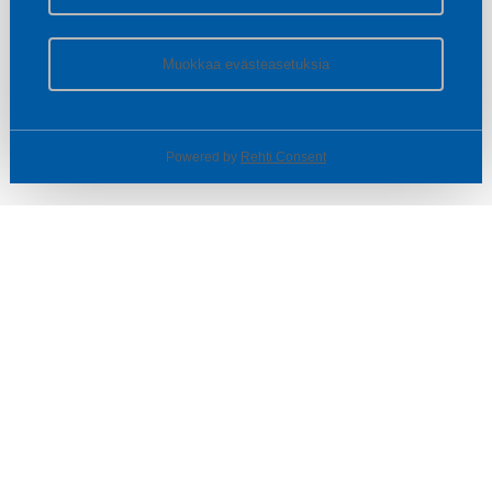
Muokkaa evästeasetuksia
Powered by
Rehti Consent
© SOTKA / INDOOR GROUP OY
Tietoa yrityksestä
Käyttäjäehdot ja rekisteriseloste
Evästeasetukset
TUOTTEET & TARJOUKSET
MYYMÄLÄT