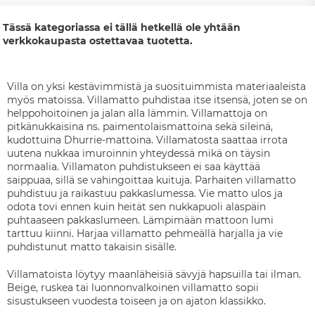
Tässä kategoriassa ei tällä hetkellä ole yhtään
verkkokaupasta ostettavaa tuotetta.
Villa on yksi kestävimmistä ja suosituimmista materiaaleista
myös matoissa. Villamatto puhdistaa itse itsensä, joten se on
helppohoitoinen ja jalan alla lämmin. Villamattoja on
pitkänukkaisina ns. paimentolaismattoina sekä sileinä,
kudottuina Dhurrie-mattoina. Villamatosta saattaa irrota
uutena nukkaa imuroinnin yhteydessä mikä on täysin
normaalia. Villamaton puhdistukseen ei saa käyttää
saippuaa, sillä se vahingoittaa kuituja. Parhaiten villamatto
puhdistuu ja raikastuu pakkaslumessa. Vie matto ulos ja
odota tovi ennen kuin heität sen nukkapuoli alaspäin
puhtaaseen pakkaslumeen. Lämpimään mattoon lumi
tarttuu kiinni. Harjaa villamatto pehmeällä harjalla ja vie
puhdistunut matto takaisin sisälle.
Villamatoista löytyy maanläheisiä sävyjä hapsuilla tai ilman.
Beige, ruskea tai luonnonvalkoinen villamatto sopii
sisustukseen vuodesta toiseen ja on ajaton klassikko.