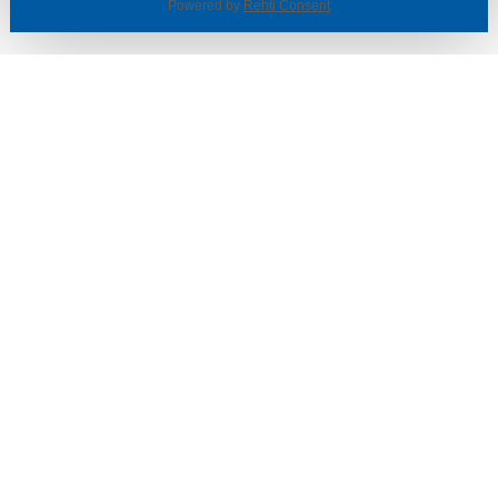
Powered by
Rehti Consent
© SOTKA / INDOOR GROUP OY
Tietoa yrityksestä
Käyttäjäehdot ja rekisteriseloste
Evästeasetukset
TUOTTEET & TARJOUKSET
MYYMÄLÄT
ASIAKASPALVELU
VINKIT & OPPAAT
PALVELUT
SISUSTUSIDEOITA
LÖYTÖNURKKA
TYÖPAIKAT