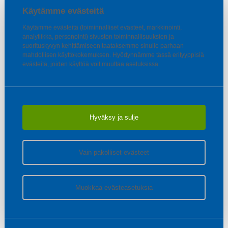
Käytämme evästeitä
Käytämme evästeitä (toiminnalliset evästeet, markkinointi,
analytiikka, personointi) sivuston toiminnallisuuksien ja
suorituskyvyn kehittämiseen taataksemme sinulle parhaan
mahdollisen käyttökokemuksen. Hyödynnämme tässä erityyppisiä
evästeitä, joiden käyttöä voit muuttaa asetuksissa.
Hyväksy ja sulje
Vain pakolliset evästeet
Muokkaa evästeasetuksia