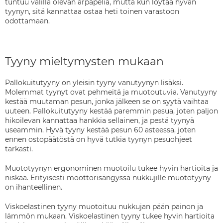
tuntuu välillä olevan arpapeliä, mutta kun löytää hyvän
tyynyn, sitä kannattaa ostaa heti toinen varastoon
odottamaan.
Tyyny mieltymysten mukaan
Pallokuitutyyny on yleisin tyyny vanutyynyn lisäksi.
Molemmat tyynyt ovat pehmeitä ja muotoutuvia. Vanutyyny
kestää muutaman pesun, jonka jälkeen se on syytä vaihtaa
uuteen. Pallokuitutyyny kestää paremmin pesua, joten paljon
hikoilevan kannattaa hankkia sellainen, ja pestä tyynyä
useammin. Hyvä tyyny kestää pesun 60 asteessa, joten
ennen ostopäätöstä on hyvä tutkia tyynyn pesuohjeet
tarkasti.
Muototyynyn ergonominen muotoilu tukee hyvin hartioita ja
niskaa. Erityisesti moottorisängyssä nukkujille muototyyny
on ihanteellinen.
Viskoelastinen tyyny muotoituu nukkujan pään painon ja
lämmön mukaan. Viskoelastinen tyyny tukee hyvin hartioita