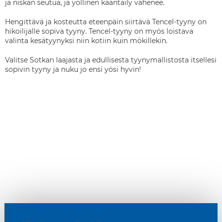
ja niskan seutua, ja yöllinen kääntäily vähenee.
Hengittävä ja kosteutta eteenpäin siirtävä Tencel-tyyny on
hikoilijalle sopiva tyyny. Tencel-tyyny on myös loistava
valinta kesätyynyksi niin kotiin kuin mökillekin.
Valitse Sotkan laajasta ja edullisesta tyynymallistosta itsellesi
sopivin tyyny ja nuku jo ensi yösi hyvin!