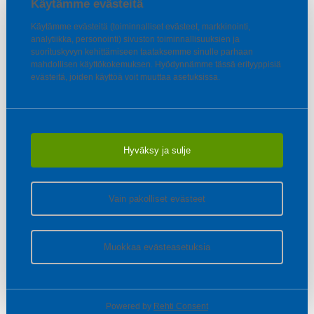
Käytämme evästeitä
Käytämme evästeitä (toiminnalliset evästeet, markkinointi,
analytiikka, personointi) sivuston toiminnallisuuksien ja
suorituskyvyn kehittämiseen taataksemme sinulle parhaan
mahdollisen käyttökokemuksen. Hyödynnämme tässä erityyppisiä
evästeitä, joiden käyttöä voit muuttaa asetuksissa.
Hyväksy ja sulje
Vain pakolliset evästeet
Muokkaa evästeasetuksia
Powered by
Rehti Consent