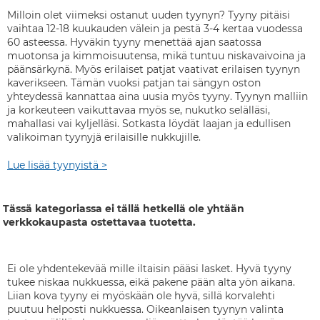
Milloin olet viimeksi ostanut uuden tyynyn? Tyyny pitäisi
vaihtaa 12-18 kuukauden välein ja pestä 3-4 kertaa vuodessa
60 asteessa. Hyväkin tyyny menettää ajan saatossa
muotonsa ja kimmoisuutensa, mikä tuntuu niskavaivoina ja
päänsärkynä. Myös erilaiset patjat vaativat erilaisen tyynyn
kaverikseen. Tämän vuoksi patjan tai sängyn oston
yhteydessä kannattaa aina uusia myös tyyny. Tyynyn malliin
ja korkeuteen vaikuttavaa myös se, nukutko selälläsi,
mahallasi vai kyljelläsi. Sotkasta löydät laajan ja edullisen
valikoiman tyynyjä erilaisille nukkujille.
Lue lisää tyynyistä >
Tässä kategoriassa ei tällä hetkellä ole yhtään
verkkokaupasta ostettavaa tuotetta.
Ei ole yhdentekevää mille iltaisin pääsi lasket. Hyvä tyyny
tukee niskaa nukkuessa, eikä pakene pään alta yön aikana.
Liian kova tyyny ei myöskään ole hyvä, sillä korvalehti
puutuu helposti nukkuessa. Oikeanlaisen tyynyn valinta