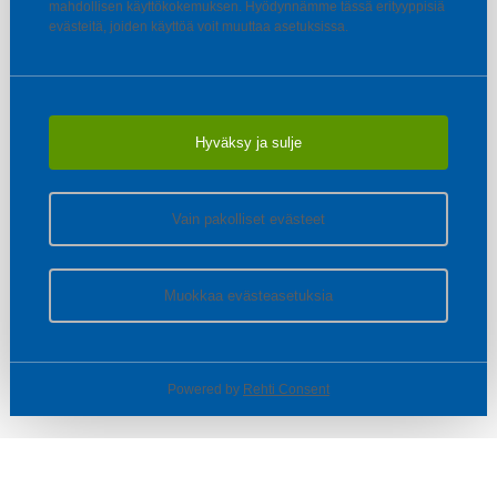
mahdollisen käyttökokemuksen. Hyödynnämme tässä erityyppisiä
evästeitä, joiden käyttöä voit muuttaa asetuksissa.
Hyväksy ja sulje
Vain pakolliset evästeet
Muokkaa evästeasetuksia
Powered by
Rehti Consent