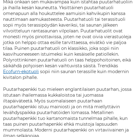
Mikä onkaan sen mukavampaa kuin istahtaa puutarhatuoliin
ja ihailla kesän kauneutta. Yksittäinen puutarhatuoli
omenapuun alla houkuttelee aamuisin kahvikupin kanssa
nauttimaan aamukasteesta. Puutarhatuoli tai terassituoli
sopii myös terassipöydän kaveriksi, tai saunan jälkeen
vilvoitteluun rantasaunan vilpolaan. Puutarhatuolit ovat
monesti myös pinottavissa, joten ne ovat oivia vierastuoleja
jotka on helppo ottaa esille tarvittaessa, eivätkö vie paljoa
tilaa. Puinen puutarhatuoli on klassikko, joka sopii niin
kasvihuoneeseen istuimeksi kuin kesäiselle patiollekin.
Polyrottinkinen puutarhatuoli on taas helppohoitoinen, eikä
säikähdä pohjoisen kesän vaihtuvista säistä. Trendikäs
Ecofurn-ekotuoli
sopii niin saunan terassille kuin modernin
kivitalon pihalle.
Puutarhapenkki tuo mieleen englantilaisen puutarhan, jossa
istutaan ihailemassa kukkaloistoa tai juomassa
iltapäiväteetä. Myös suomalaiseen puutarhaan
puutarhapenkki istuu mainiosti ja on mitä miellyttävin
levähdyspaikka puutarhatöiden lomassa. Metallinen
puutarhapenkki tuo kartanomaista tunnelmaa pihalle, kun
taas puinen puutarhapenkki ehkä muistoja lapsuuden
mummolasta. Moderni puutarhapenkki on virtaviivainen ja
ilman selkänojaa.