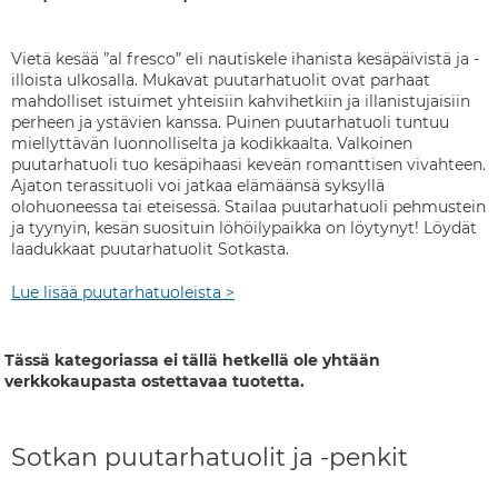
Vietä kesää ”al fresco” eli nautiskele ihanista kesäpäivistä ja -
illoista ulkosalla. Mukavat puutarhatuolit ovat parhaat
mahdolliset istuimet yhteisiin kahvihetkiin ja illanistujaisiin
perheen ja ystävien kanssa. Puinen puutarhatuoli tuntuu
miellyttävän luonnolliselta ja kodikkaalta. Valkoinen
puutarhatuoli tuo kesäpihaasi keveän romanttisen vivahteen.
Ajaton terassituoli voi jatkaa elämäänsä syksyllä
olohuoneessa tai eteisessä. Stailaa puutarhatuoli pehmustein
ja tyynyin, kesän suosituin löhöilypaikka on löytynyt! Löydät
laadukkaat puutarhatuolit Sotkasta.
Lue lisää puutarhatuoleista >
Tässä kategoriassa ei tällä hetkellä ole yhtään
verkkokaupasta ostettavaa tuotetta.
Sotkan puutarhatuolit ja -penkit