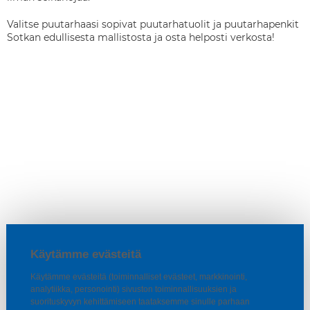
Valitse puutarhaasi sopivat puutarhatuolit ja puutarhapenkit
Sotkan edullisesta mallistosta ja osta helposti verkosta!
Käytämme evästeitä
Käytämme evästeitä (toiminnalliset evästeet, markkinointi,
analytiikka, personointi) sivuston toiminnallisuuksien ja
suorituskyvyn kehittämiseen taataksemme sinulle parhaan