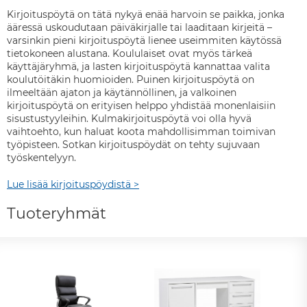
Kirjoituspöytä on tätä nykyä enää harvoin se paikka, jonka
ääressä uskoudutaan päiväkirjalle tai laaditaan kirjeitä –
varsinkin pieni kirjoituspöytä lienee useimmiten käytössä
tietokoneen alustana. Koululaiset ovat myös tärkeä
käyttäjäryhmä, ja lasten kirjoituspöytä kannattaa valita
koulutöitäkin huomioiden. Puinen kirjoituspöytä on
ilmeeltään ajaton ja käytännöllinen, ja valkoinen
kirjoituspöytä on erityisen helppo yhdistää monenlaisiin
sisustustyyleihin. Kulmakirjoituspöytä voi olla hyvä
vaihtoehto, kun haluat koota mahdollisimman toimivan
työpisteen. Sotkan kirjoituspöydät on tehty sujuvaan
työskentelyyn.
Lue lisää kirjoituspöydistä >
Tuoteryhmät