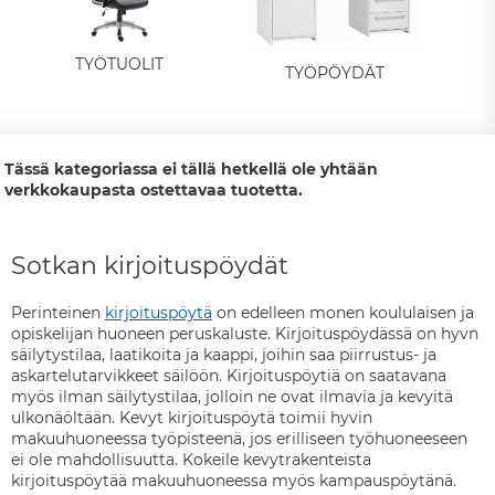
TYÖTUOLIT
TYÖPÖYDÄT
Tässä kategoriassa ei tällä hetkellä ole yhtään
verkkokaupasta ostettavaa tuotetta.
Sotkan kirjoituspöydät
Perinteinen
kirjoituspöytä
on edelleen monen koululaisen ja
opiskelijan huoneen peruskaluste. Kirjoituspöydässä on hyvn
säilytystilaa, laatikoita ja kaappi, joihin saa piirrustus- ja
askartelutarvikkeet säilöön. Kirjoituspöytiä on saatavana
myös ilman säilytystilaa, jolloin ne ovat ilmavia ja kevyitä
ulkonäöltään. Kevyt kirjoituspöytä toimii hyvin
makuuhuoneessa työpisteenä, jos erilliseen työhuoneeseen
ei ole mahdollisuutta. Kokeile kevytrakenteista
kirjoituspöytää makuuhuoneessa myös kampauspöytänä.