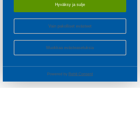
Hyväksy ja sulje
Vain pakolliset evästeet
Muokkaa evästeasetuksia
Powered by
Rehti Consent
© SOTKA / INDOOR GROUP OY
Tietoa yrityksestä
Käyttäjäehdot ja rekisteriseloste
Evästeasetukset