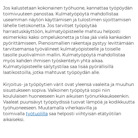
Jos kalustetaan kokonainen työhuone, kannattaa työpöydän
toimivuuteen panostaa. Kulmatyöpöytä mahdollistaa
useamman näytön käyttämisen ja tulostimen sijoittamisen
lähelle tietokonetta. Jos tarvitset työpöytää
harrastuskäyttöön, kulmatyöpisteelle mahtuu helposti
esimerkiksi kaksi ompelukonetta ja tilaa jää vielä kankaiden
pyörittämiseen. Pienoismallien rakentaja pystyy levittämään
tarvitsemansa työvälineet kulmatyöpisteelle ja toiselle
tasolle puolivalmiin mallin. Kulmatyöpöytä mahdollistaa
myös kahden ihmisen työskentelyn yhtä aikaa.
Kulmatyöpisteelle säilytystilaa saa lisää pyörällisillä
laatikostoilla, jotka mahtuvat työpöydän alle.
Kirjoitus- ja työpöytien värit ovat yleensä vaaleita ja muuhun
sisustukseen sopiva. Valkoinen työpöytä sopii niin
koululaisen huoneeseen kuin aikuisen työnurkkaukseenkin.
Vaaleat puunsävyt työpöydissä tuovat lämpöä ja kodikkuutta
työhuoneeseen. Muutamalla viherkasvilla ja
toimivalla
työtuolilla
saa helposti viihtyisän etätyötilan
aikaiseksi.