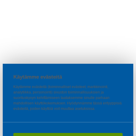
Käytämme evästeitä
Käytämme evästeitä (toiminnalliset evästeet, markkinointi,
analytiikka, personointi) sivuston toiminnallisuuksien ja
suorituskyvyn kehittämiseen taataksemme sinulle parhaan
mahdollisen käyttökokemuksen. Hyödynnämme tässä erityyppisiä
evästeitä, joiden käyttöä voit muuttaa asetuksissa.