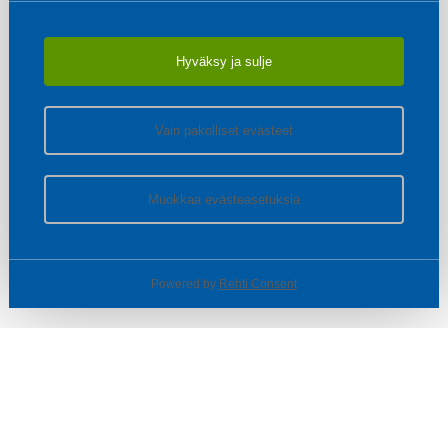
Hyväksy ja sulje
Vain pakolliset evästeet
Muokkaa evästeasetuksia
Powered by
Rehti Consent
© SOTKA / INDOOR GROUP OY
Tietoa yrityksestä
Käyttäjäehdot ja rekisteriseloste