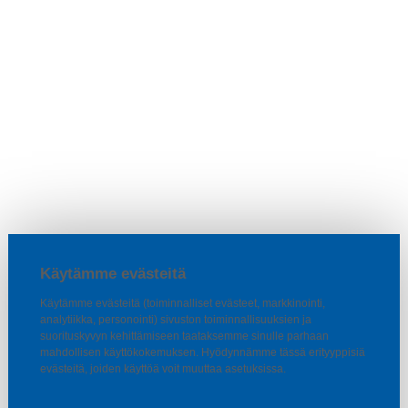
Käytämme evästeitä
Käytämme evästeitä (toiminnalliset evästeet, markkinointi,
analytiikka, personointi) sivuston toiminnallisuuksien ja
suorituskyvyn kehittämiseen taataksemme sinulle parhaan
mahdollisen käyttökokemuksen. Hyödynnämme tässä erityyppisiä
evästeitä, joiden käyttöä voit muuttaa asetuksissa.