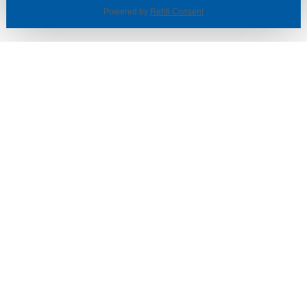
Powered by
Rehti Consent
© SOTKA / INDOOR GROUP OY
Tietoa yrityksestä
Käyttäjäehdot ja rekisteriseloste
Evästeasetukset
TUOTTEET & TARJOUKSET
MYYMÄLÄT
ASIAKASPALVELU
VINKIT & OPPAAT
PALVELUT
SISUSTUSIDEOITA
LÖYTÖNURKKA