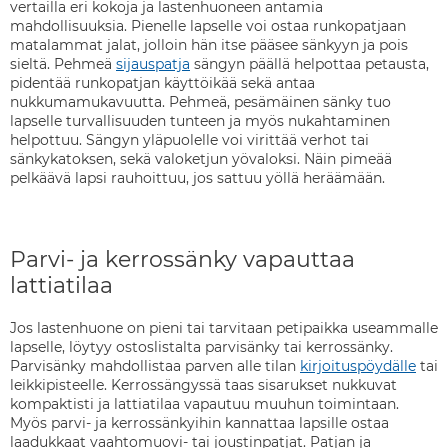
vertailla eri kokoja ja lastenhuoneen antamia
mahdollisuuksia. Pienelle lapselle voi ostaa runkopatjaan
matalammat jalat, jolloin hän itse pääsee sänkyyn ja pois
sieltä. Pehmeä
sijauspatja
sängyn päällä helpottaa petausta,
pidentää runkopatjan käyttöikää sekä antaa
nukkumamukavuutta. Pehmeä, pesämäinen sänky tuo
lapselle turvallisuuden tunteen ja myös nukahtaminen
helpottuu. Sängyn yläpuolelle voi virittää verhot tai
sänkykatoksen, sekä valoketjun yövaloksi. Näin pimeää
pelkäävä lapsi rauhoittuu, jos sattuu yöllä heräämään.
Parvi- ja kerrossänky vapauttaa
lattiatilaa
Jos lastenhuone on pieni tai tarvitaan petipaikka useammalle
lapselle, löytyy ostoslistalta parvisänky tai kerrossänky.
Parvisänky mahdollistaa parven alle tilan
kirjoituspöydälle
tai
leikkipisteelle. Kerrossängyssä taas sisarukset nukkuvat
kompaktisti ja lattiatilaa vapautuu muuhun toimintaan.
Myös parvi- ja kerrossänkyihin kannattaa lapsille ostaa
laadukkaat vaahtomuovi- tai joustinpatjat. Patjan ja