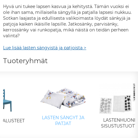
Hyvä uni tukee lapsen kasvua ja kehitystä. Tämän vuoksi ei
ole ihan sama, millaisella sängyllä ja patjalla lapsesi nukkuu.
Sotkan laajasta ja edullisesta valikoimasta löydät sänkyjä ja
patjoja kaiken ikäisille lapsille. Jatkosänky, parvisänky,
kerrossänky vai runkopatja, mikä näistä on teidän perheen
valinta?
Lue lisää lasten sängyistä ja patjoista >
Tuoteryhmät
LASTEN SÄNGYT JA
LASTENHUONE
 KALUSTEET
PATJAT
SISUSTUSTUOTT