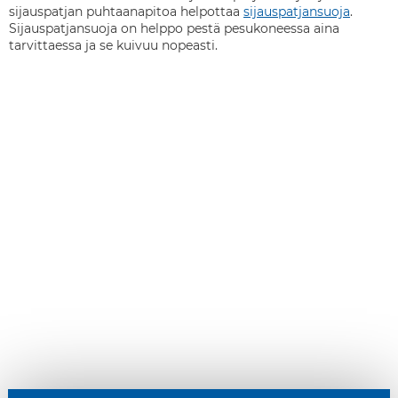
sijauspatjan puhtaanapitoa helpottaa
sijauspatjansuoja
.
Sijauspatjansuoja on helppo pestä pesukoneessa aina
tarvittaessa ja se kuivuu nopeasti.