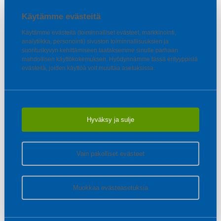
Käytämme evästeitä
Käytämme evästeitä (toiminnalliset evästeet, markkinointi,
analytiikka, personointi) sivuston toiminnallisuuksien ja
suorituskyvyn kehittämiseen taataksemme sinulle parhaan
mahdollisen käyttökokemuksen. Hyödynnämme tässä erityyppisiä
evästeitä, joiden käyttöä voit muuttaa asetuksissa.
Hyväksy ja sulje
Vain pakolliset evästeet
Muokkaa evästeasetuksia