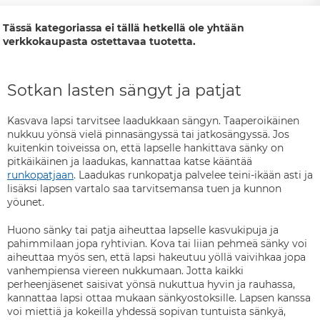
Tässä kategoriassa ei tällä hetkellä ole yhtään
verkkokaupasta ostettavaa tuotetta.
Sotkan lasten sängyt ja patjat
Kasvava lapsi tarvitsee laadukkaan sängyn. Taaperoikäinen
nukkuu yönsä vielä pinnasängyssä tai jatkosängyssä. Jos
kuitenkin toiveissa on, että lapselle hankittava sänky on
pitkäikäinen ja laadukas, kannattaa katse kääntää
runkopatjaan
. Laadukas runkopatja palvelee teini-ikään asti ja
lisäksi lapsen vartalo saa tarvitsemansa tuen ja kunnon
yöunet.
Huono sänky tai patja aiheuttaa lapselle kasvukipuja ja
pahimmilaan jopa ryhtivian. Kova tai liian pehmeä sänky voi
aiheuttaa myös sen, että lapsi hakeutuu yöllä vaivihkaa jopa
vanhempiensa viereen nukkumaan. Jotta kaikki
perheenjäsenet saisivat yönsä nukuttua hyvin ja rauhassa,
kannattaa lapsi ottaa mukaan sänkyostoksille. Lapsen kanssa
voi miettiä ja kokeilla yhdessä sopivan tuntuista sänkyä,