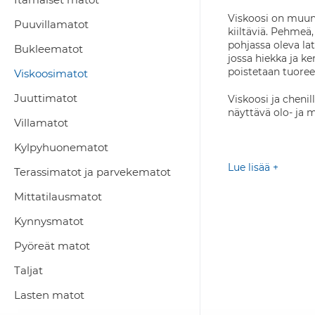
Viskoosi on muunt
Puuvillamatot
kiiltäviä. Pehmeä
pohjassa oleva lat
Bukleematot
jossa hiekka ja k
poistetaan tuoreel
Viskoosimatot
Juuttimatot
Viskoosi ja cheni
näyttävä olo- ja
Villamatot
Kylpyhuonematot
Lue lisää +
Terassimatot ja parvekematot
Mittatilausmatot
Kynnysmatot
Pyöreät matot
Taljat
Lasten matot