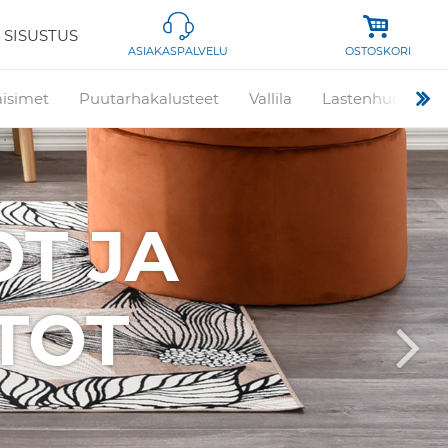
 SISUSTUS
OSTOSKORI
ASIAKASPALVELU
aisimet
Puutarhakalusteet
Vallila
Lastenhuone
T JA
OT