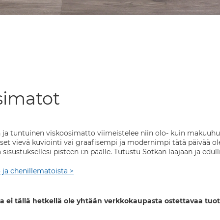
simatot
n ja tuntuinen viskoosimatto viimeistelee niin olo- kuin makuu
set vievä kuviointi vai graafisempi ja modernimpi tätä päivää ole
 sisustuksellesi pisteen i:n päälle. Tutustu Sotkan laajaan ja edu
- ja chenillematoista >
a ei tällä hetkellä ole yhtään verkkokaupasta ostettavaa tuot