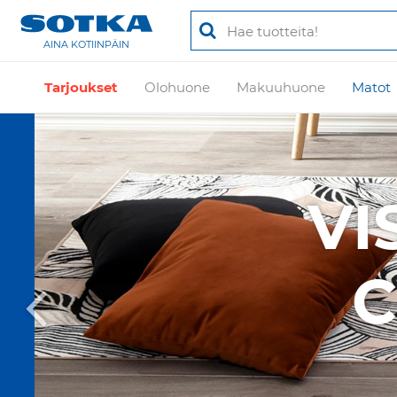
AINA KOTIINPÄIN
Tarjoukset
Olohuone
Makuuhuone
Matot
VIS
C