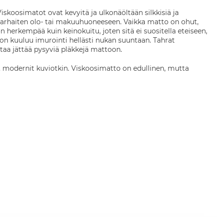
skoosimatot ovat kevyitä ja ulkonäöltään silkkisiä ja
 parhaiten olo- tai makuuhuoneeseen. Vaikka matto on ohut,
on herkempää kuin keinokuitu, joten sitä ei suositella eteiseen,
n kuuluu imurointi hellästi nukan suuntaan. Tahrat
attaa jättää pysyviä pläkkejä mattoon.
et, modernit kuviotkin. Viskoosimatto on edullinen, mutta