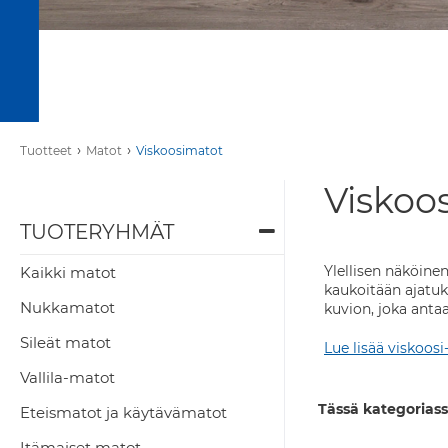
›
›
Tuotteet
Matot
Viskoosimatot
Viskoo
TUOTERYHMÄT
Ylellisen näköine
Kaikki matot
kaukoitään ajatuk
Nukkamatot
kuvion, joka antaa
Sileät matot
Lue lisää viskoosi
Vallila-matot
Tässä kategoriass
Eteismatot ja käytävämatot
Itämaiset matot