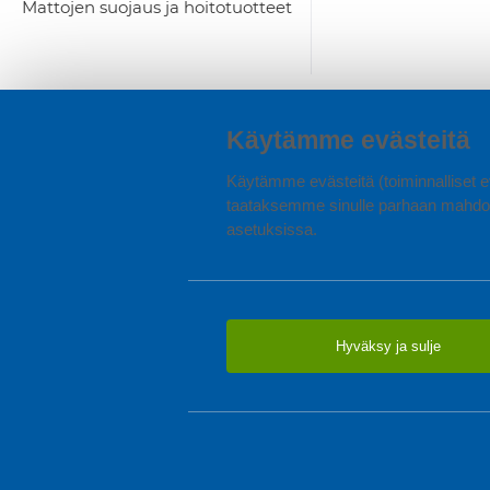
Mattojen suojaus ja hoitotuotteet
Käytämme evästeitä
Käytämme evästeitä (toiminnalliset ev
taataksemme sinulle parhaan mahdol
asetuksissa.
Hyväksy ja sulje