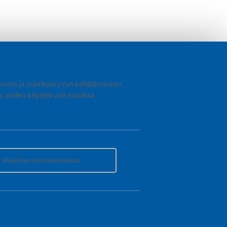
uuksien ja suorituskyvyn kehittämiseen
joiden käyttöä voit muuttaa
Muokkaa evästeasetuksia