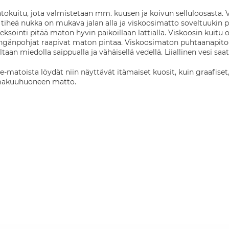
okuitu, jota valmistetaan mm. kuusen ja koivun selluloosasta. Vi
, tiheä nukka on mukava jalan alla ja viskoosimatto soveltuukin
eksointi pitää maton hyvin paikoillaan lattialla. Viskoosin kuitu 
engänpohjat raapivat maton pintaa. Viskoosimaton puhtaanapitoo
taan miedolla saippualla ja vähäisellä vedellä. Liiallinen vesi sa
lle-matoista löydät niin näyttävät itämaiset kuosit, kuin graafis
 makuuhuoneen matto.