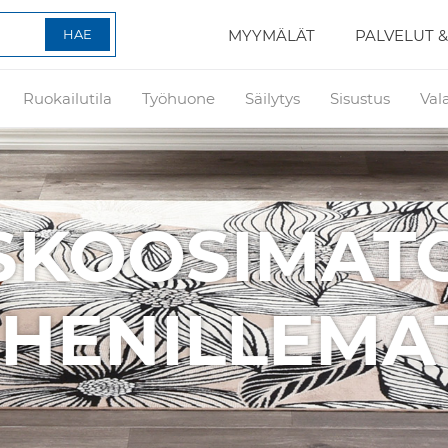
MYYMÄLÄT
PALVELUT &
Ruokailutila
Työhuone
Säilytys
Sisustus
Val
KOOSIMATO
HENILLEMAT