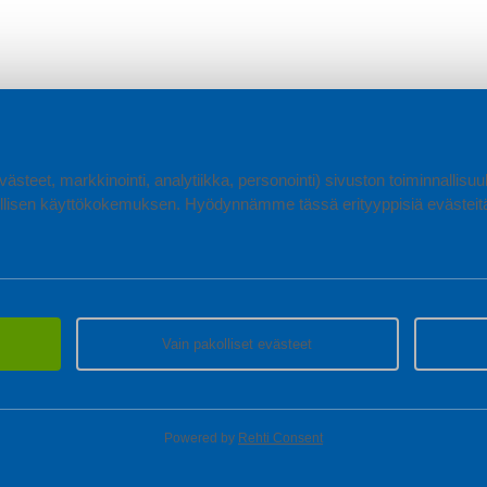
ästeet, markkinointi, analytiikka, personointi) sivuston toiminnallis
lisen käyttökokemuksen. Hyödynnämme tässä erityyppisiä evästeitä, 
Vain pakolliset evästeet
Powered by
Rehti Consent