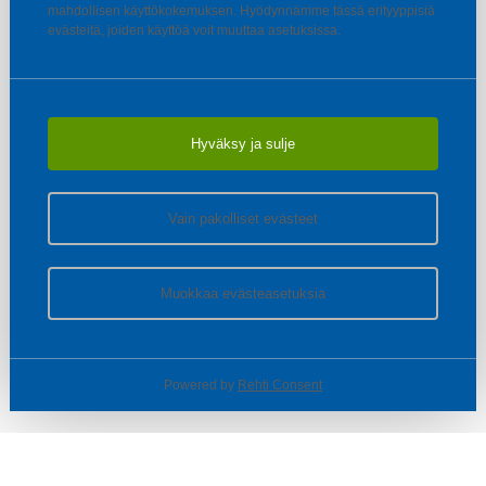
mahdollisen käyttökokemuksen. Hyödynnämme tässä erityyppisiä
evästeitä, joiden käyttöä voit muuttaa asetuksissa.
Hyväksy ja sulje
Vain pakolliset evästeet
Muokkaa evästeasetuksia
Powered by
Rehti Consent