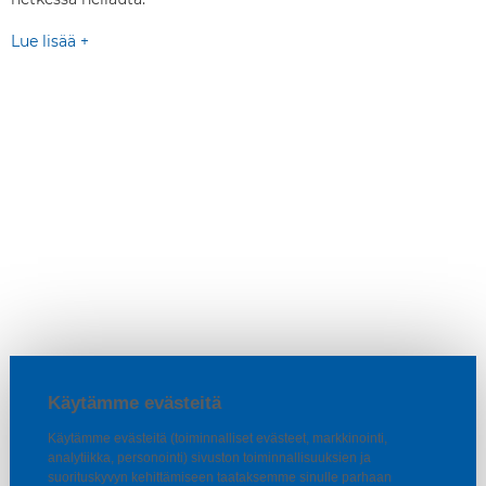
Lue lisää +
Käytämme evästeitä
Käytämme evästeitä (toiminnalliset evästeet, markkinointi,
analytiikka, personointi) sivuston toiminnallisuuksien ja
suorituskyvyn kehittämiseen taataksemme sinulle parhaan