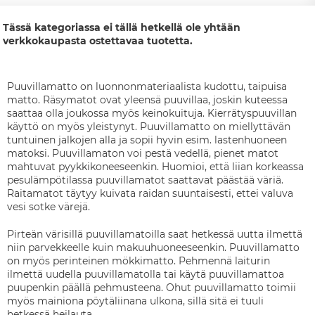
Tässä kategoriassa ei tällä hetkellä ole yhtään
verkkokaupasta ostettavaa tuotetta.
Puuvillamatto on luonnonmateriaalista kudottu, taipuisa
matto. Räsymatot ovat yleensä puuvillaa, joskin kuteessa
saattaa olla joukossa myös keinokuituja. Kierrätyspuuvillan
käyttö on myös yleistynyt. Puuvillamatto on miellyttävän
tuntuinen jalkojen alla ja sopii hyvin esim. lastenhuoneen
matoksi. Puuvillamaton voi pestä vedellä, pienet matot
mahtuvat pyykkikoneeseenkin. Huomioi, että liian korkeassa
pesulämpötilassa puuvillamatot saattavat päästää väriä.
Raitamatot täytyy kuivata raidan suuntaisesti, ettei valuva
vesi sotke värejä.
Pirteän värisillä puuvillamatoilla saat hetkessä uutta ilmettä
niin parvekkeelle kuin makuuhuoneeseenkin. Puuvillamatto
on myös perinteinen mökkimatto. Pehmennä laiturin
ilmettä uudella puuvillamatolla tai käytä puuvillamattoa
puupenkin päällä pehmusteena. Ohut puuvillamatto toimii
myös mainiona pöytäliinana ulkona, sillä sitä ei tuuli
hetkessä heilauta.