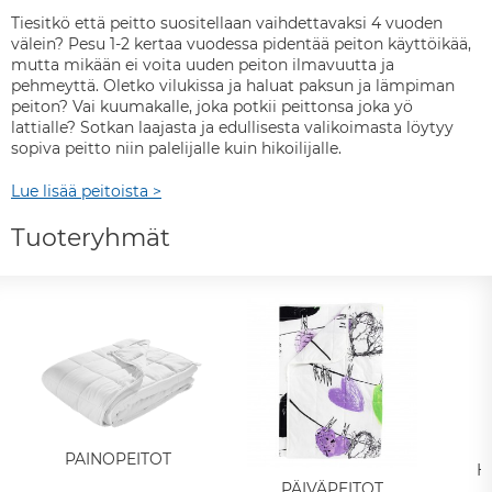
Tiesitkö että peitto suositellaan vaihdettavaksi 4 vuoden
välein? Pesu 1-2 kertaa vuodessa pidentää peiton käyttöikää,
mutta mikään ei voita uuden peiton ilmavuutta ja
pehmeyttä. Oletko vilukissa ja haluat paksun ja lämpiman
peiton? Vai kuumakalle, joka potkii peittonsa joka yö
lattialle? Sotkan laajasta ja edullisesta valikoimasta löytyy
sopiva peitto niin palelijalle kuin hikoilijalle.
Lue lisää peitoista >
Tuoteryhmät
PAINOPEITOT
H
PÄIVÄPEITOT