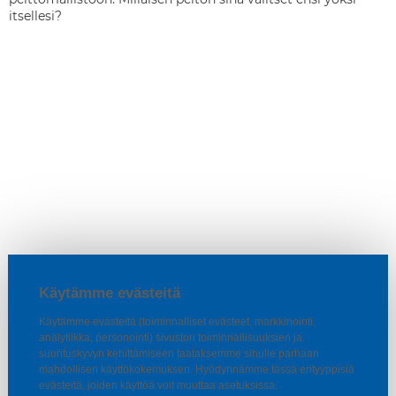
itsellesi?
Käytämme evästeitä
Käytämme evästeitä (toiminnalliset evästeet, markkinointi,
analytiikka, personointi) sivuston toiminnallisuuksien ja
suorituskyvyn kehittämiseen taataksemme sinulle parhaan
mahdollisen käyttökokemuksen. Hyödynnämme tässä erityyppisiä
evästeitä, joiden käyttöä voit muuttaa asetuksissa.