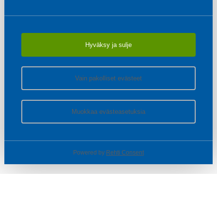
Hyväksy ja sulje
Vain pakolliset evästeet
Muokkaa evästeasetuksia
Powered by
Rehti Consent
© SOTKA / INDOOR GROUP OY