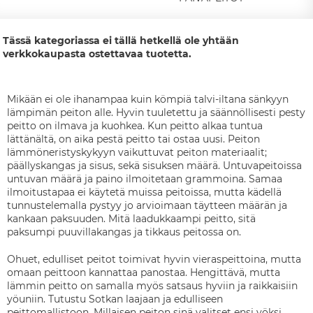
Tässä kategoriassa ei tällä hetkellä ole yhtään
verkkokaupasta ostettavaa tuotetta.
Mikään ei ole ihanampaa kuin kömpiä talvi-iltana sänkyyn
lämpimän peiton alle. Hyvin tuuletettu ja säännöllisesti pesty
peitto on ilmava ja kuohkea. Kun peitto alkaa tuntua
lättänältä, on aika pestä peitto tai ostaa uusi. Peiton
lämmöneristyskykyyn vaikuttuvat peiton materiaalit;
päällyskangas ja sisus, sekä sisuksen määrä. Untuvapeitoissa
untuvan määrä ja paino ilmoitetaan grammoina. Samaa
ilmoitustapaa ei käytetä muissa peitoissa, mutta kädellä
tunnustelemalla pystyy jo arvioimaan täytteen määrän ja
kankaan paksuuden. Mitä laadukkaampi peitto, sitä
paksumpi puuvillakangas ja tikkaus peitossa on.
Ohuet, edulliset peitot toimivat hyvin vieraspeittoina, mutta
omaan peittoon kannattaa panostaa. Hengittävä, mutta
lämmin peitto on samalla myös satsaus hyviin ja raikkaisiin
yöuniin. Tutustu Sotkan laajaan ja edulliseen
peittomallistoon. Millaisen peiton sinä valitset ensi yöksi