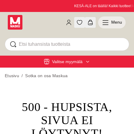
KESÄ-ALE on täällä! Kaikki tuotteet k
Menu
Valitse myymälä
Etusivu
/
Sotka on osa Maskua
500 - HUPSISTA,
SIVUA EI
LÖYTYNYT!