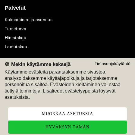
Palvelut
Kokoaminen ja asennus
Tuoteturva
Hintatakuu
Laatutakuu
🍪 Mekin käytämme keksejä
Tietosuojakäytäntö
Käytämme evästeitä parantaaksemme sivustoa,
Maksutavat
Seuraa meitä
analysoidaksemme käyttäjäpolkuja ja tarjotaksemme
personoitua sisältöä. Evästeiden kieltäminen voi estää
tiettyjä toimintoja. Lisätiedot evästetyypeistä löytyvät
M
A
SKU
M
A
SKU
T
ili
L
a
s
ku
asetuksista.
MUOKKAA ASETUKSIA
HYVÄKSYN TÄMÄN